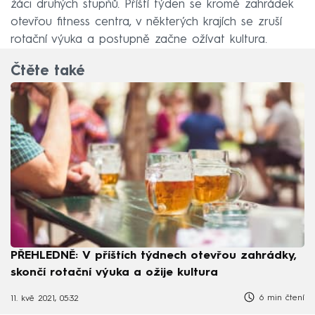
žáci druhých stupňů. Příští týden se kromě zahrádek
otevřou fitness centra, v některých krajích se zruší
rotační výuka a postupně začne ožívat kultura.
Čtěte také
PŘEHLEDNĚ: V příštích týdnech otevřou zahrádky,
skončí rotační výuka a ožije kultura
6 min čtení
11. kvě 2021, 05:32