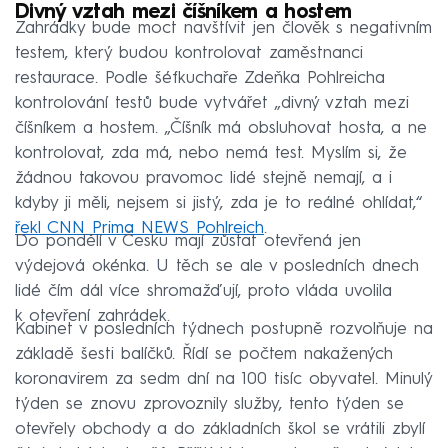
Divný vztah mezi číšníkem a hostem
Zahrádky bude moct navštívit jen člověk s negativním
testem, který budou kontrolovat zaměstnanci
restaurace. Podle šéfkuchaře Zdeňka Pohlreicha
kontrolování testů bude vytvářet „divný vztah mezi
číšníkem a hostem. „Číšník má obsluhovat hosta, a ne
kontrolovat, zda má, nebo nemá test. Myslím si, že
žádnou takovou pravomoc lidé stejně nemají, a i
kdyby ji měli, nejsem si jistý, zda je to reálné ohlídat,“
řekl CNN Prima NEWS Pohlreich
.
Do pondělí v Česku mají zůstat otevřená jen
výdejová okénka. U těch se ale v posledních dnech
lidé čím dál více shromažďují, proto vláda uvolila
k otevření zahrádek.
Kabinet v posledních týdnech postupně rozvolňuje na
základě šesti balíčků. Řídí se počtem nakažených
koronavirem za sedm dní na 100 tisíc obyvatel. Minulý
týden se znovu zprovoznily služby, tento týden se
otevřely obchody a do základních škol se vrátili zbylí