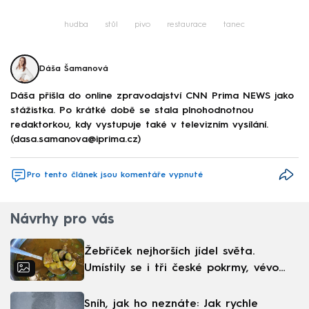
hudba
stůl
pivo
restaurace
tanec
Dáša Šamanová
Dáša přišla do online zpravodajství CNN Prima NEWS jako
stážistka. Po krátké době se stala plnohodnotnou
redaktorkou, kdy vystupuje také v televizním vysílání.
(dasa.samanova@iprima.cz)
Pro tento článek jsou komentáře vypnuté
Návrhy pro vás
Žebříček nejhorších jídel světa.
Umístily se i tři české pokrmy, vévodí
skandinávská kuchyně
Sníh, jak ho neznáte: Jak rychle