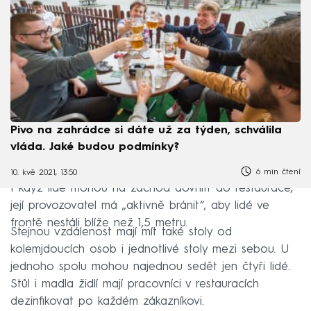
Pivo na zahrádce si dáte už za týden, schválila
vláda. Jaké budou podmínky?
6 min čtení
10. kvě 2021, 13:50
I když lidé mohou na záchod dovnitř do restaurace,
její provozovatel má „aktivně bránit“, aby lidé ve
frontě nestáli blíže než 1,5 metru.
Stejnou vzdálenost mají mít také stoly od
kolemjdoucích osob i jednotlivé stoly mezi sebou. U
jednoho spolu mohou najednou sedět jen čtyři lidé.
Stůl i madla židlí mají pracovníci v restauracích
dezinfikovat po každém zákazníkovi.