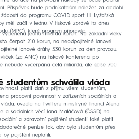
rmě dotace na provozní náklady se bude počítat
ení. Příspěvek bude podnikatelům náležet za období
m žádostí do programu COVID sport III Lyžařská
 by měl začít v lednu. V tiskové zprávě to dnes
du (MPO), které program připravilo.
 vyčleněna jedna miliarda korun. Na základní vleky
to čerpat 210 korun, na neodpojitelné lanové
ojitelné lanové dráhy 530 korun za den provozu.
vlíček (za ANO) na tiskové konferenci po
že nebude vyčerpána celá miliarda, ale spíše 700
ě studentům schválila vláda
povinnost platit daň z příjmu všem studentům,
ena pracovní povinnost v zařízeních sociálních a
 vláda, uvedla na Twitteru ministryně financí Alena
áce a sociálních věcí Jana Maláčová (ČSSD) na
ciální a zdravotní pojištění studenti také platit
m dodatečné peníze tak, aby byla studentům přes
y pojištění neplatili.