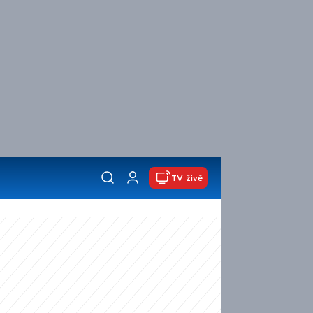
TV živě