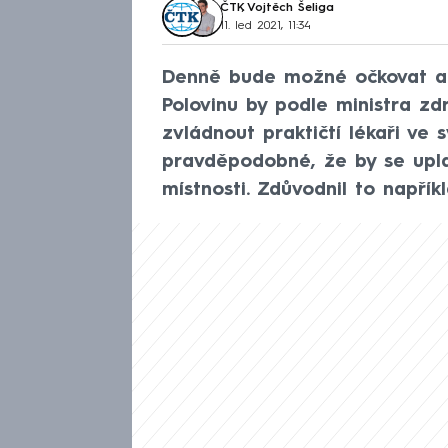
ČTK
,
Vojtěch Šeliga
11. led 2021, 11:34
Denně bude možné očkovat až 1
Polovinu by podle ministra zd
zvládnout praktičtí lékaři ve
pravděpodobné, že by se upla
místnosti. Zdůvodnil to napří