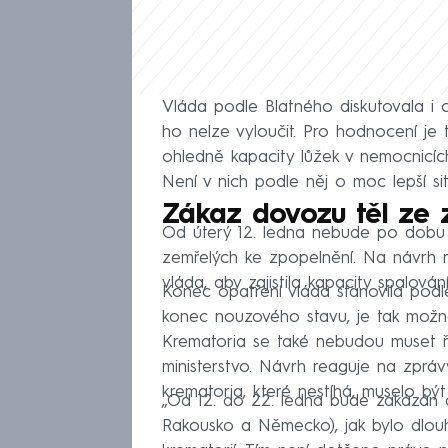
Vláda podle Blatného diskutovala i o
ho nelze vyloučit. Pro hodnocení je t
ohledně kapacity lůžek v nemocnicíc
Není v nich podle něj o moc lepší si
Zákaz dovozu těl ze z
Od úterý 12. ledna nebude po dobu
zemřelých ke zpopelnění. Na návrh mi
vláda, aby zajistila kapacity spalová
Konec opatření vláda stanovila podl
konec nouzového stavu, je tak možn
Krematoria se také nebudou muset říd
ministerstvo. Návrh reaguje na zpráv
krematoria, které nestíhá, muselo být
„Od 12. do 22. ledna bude zakázán d
Rakousko a Německo), jak bylo dlou