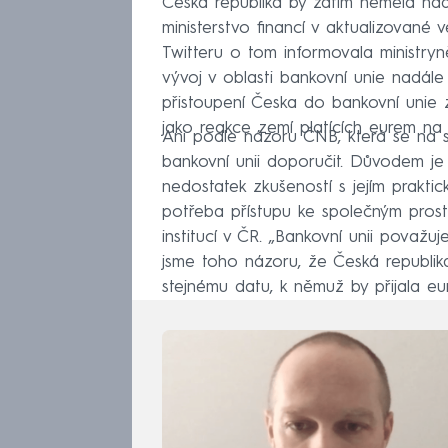
Česká republika by zatím neměla na
ministerstvo financí v aktualizované v
Twitteru o tom informovala ministryn
vývoj v oblasti bankovní unie nadál
přistoupení Česka do bankovní unie z
jako reakce zemí platících eurem na fi
Ani podle názoru ČNB, která se na st
bankovní unii doporučit. Důvodem je
nedostatek zkušeností s jejím prakti
potřeba přístupu ke společným prost
institucí v ČR. „Bankovní unii považ
jsme toho názoru, že Česká republik
stejnému datu, k němuž by přijala eu