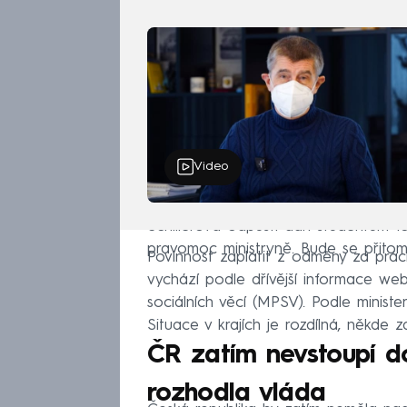
Video
Schillerová odpustí daň studentům 
pravomoc ministryně. Bude se přitom 
Povinnost zaplatit z odměny za práci 
vychází podle dřívější informace we
sociálních věcí (MPSV). Podle ministe
Situace v krajích je rozdílná, někde
ČR zatím nevstoupí do
rozhodla vláda