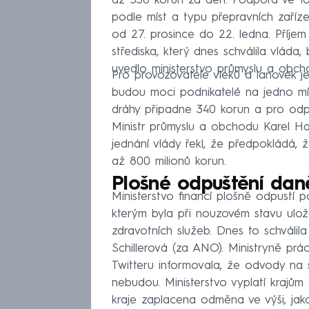
až 530 korun za den. Podpora ve fo
podle míst a typu přepravních zaříz
od 27. prosince do 22. ledna. Příje
střediska, který dnes schválila vláda,
uvedlo ministerstvo průmyslu a obcho
Pro provozovatele vleků a lanovek je
budou moci podnikatelé na jedno mís
dráhy připadne 340 korun a pro odp
Ministr průmyslu a obchodu Karel Ha
jednání vlády řekl, že předpokládá, 
až 800 milionů korun.
Plošné odpuštění dan
Ministerstvo financí plošně odpustí 
kterým byla při nouzovém stavu ulož
zdravotních služeb. Dnes to schválila
Schillerová (za ANO). Ministryně pr
Twitteru informovala, že odvody na so
nebudou. Ministerstvo vyplatí krajů
kraje zaplacena odměna ve výši, jako b