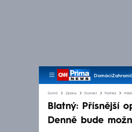
Domácí
Zahranič
Pořady
Domů
Zprávy
Domácí
Politika
Vlád
Blatný: Přísnější o
Denně bude možné 