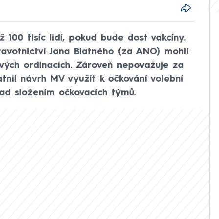
00 tisíc lidí, pokud bude dost vakcíny.
ravotnictví Jana Blatného (za ANO) mohli
 svých ordinacích. Zároveň nepovažuje za
tnil návrh MV využít k očkování volební
klad složením očkovacích týmů.