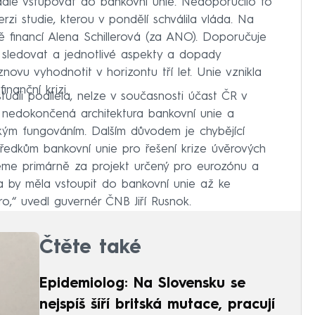
dále vstupovat do bankovní unie. Nedoporučilo to
erzi studie, kterou v pondělí schválila vláda. Na
ě financí Alena Schillerová (za ANO). Doporučuje
e sledovat a jednotlivé aspekty a dopady
novu vyhodnotit v horizontu tří let. Unie vznikla
nanční krizi.
udii podílela, nelze v současnosti účast ČR v
 nedokončená architektura bankovní unie a
ckým fungováním. Dalším důvodem je chybějící
ředkům bankovní unie pro řešení krize úvěrových
ujeme primárně za projekt určený pro eurozónu a
a by měla vstoupit do bankovní unie až ke
ro,“ uvedl guvernér ČNB Jiří Rusnok.
Čtěte také
Epidemiolog: Na Slovensku se
nejspíš šíří britská mutace, pracují