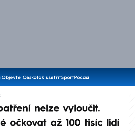
í
Objevte Česko
Jak ušetřit
Sport
Počasí
a
patření nelze vyloučit.
očkovat až 100 tisíc lidí