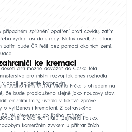
 případném zpřísnění opatření proti covidu, zatím
řeba vyčkat asi do středy. Blatný uvedl, že situaci
h zatím bude ČR řešit bez pomoci okolních zemí.
tuace.
ahraničí ke kremaci
 deseti dnů možné dovážet do Česka těla
nisterstva pro místní rozvoj tak dnes rozhodla
ní v době epidemie koronaviru.
e mluvčího ministerstva Viléma Frčka s ohledem na
é, že bude prodlouženo stejně jako nouzový stav.
it emisními limity, uvedlo v tiskové zprávě
y o vytíženosti krematorií. Z ostravského
 58 těl převezeno do jiného zařízení.
ovoz těl z okolních států (zejména Polsko,
hodobým komerčním zvykem u příhraničních