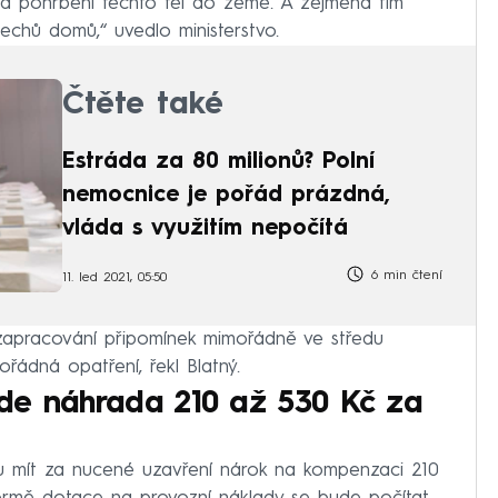
na pohřbení těchto těl do země. A zejména tím
echů domů,“ uvedlo ministerstvo.
Čtěte také
Estráda za 80 milionů? Polní
nemocnice je pořád prázdná,
vláda s využitím nepočítá
6 min čtení
11. led 2021, 05:50
zapracování připomínek mimořádně ve středu
ořádná opatření, řekl Blatný.
de náhrada 210 až 530 Kč za
u mít za nucené uzavření nárok na kompenzaci 210