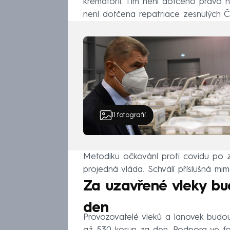
krematorií. Tím není dotčeno právo 
není dotčena repatriace zesnulých Č
11
fotografií
Metodiku očkování proti covidu po 
projedná vláda. Schválí příslušná mim
Za uzavřené vleky bu
den
Provozovatelé vleků a lanovek budo