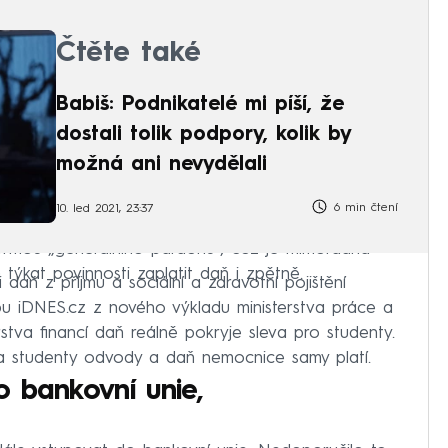
Čtěte také
Babiš: Podnikatelé mi píší, že
dostali tolik podpory, kolik by
možná ani nevydělali
6 min čtení
10. led 2021, 23:37
formou „generálního pardonu“, což je mimořádná
týkat povinnosti zaplatit daň i zpětně.
daň z příjmu a sociální a zdravotní pojištění
bu iDNES.cz z nového výkladu ministerstva práce a
rstva financí daň reálně pokryje sleva pro studenty.
 za studenty odvody a daň nemocnice samy platí.
 bankovní unie,