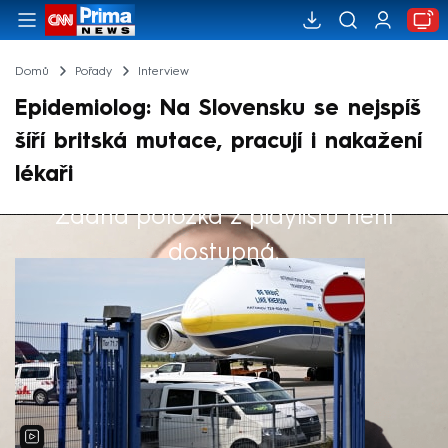
Domů
Pořady
Interview
Epidemiolog: Na Slovensku se nejspíš
šíří britská mutace, pracují i nakažení
lékaři
Žádná položka z playlistu není
Výběr redakce
dostupná.