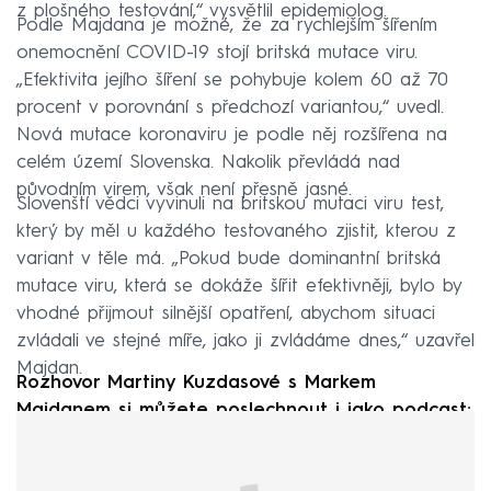
z plošného testování,“ vysvětlil epidemiolog.
Podle Majdana je možné, že za rychlejším šířením
onemocnění COVID-19 stojí britská mutace viru.
„Efektivita jejího šíření se pohybuje kolem 60 až 70
procent v porovnání s předchozí variantou,“ uvedl.
Nová mutace koronaviru je podle něj rozšířena na
celém území Slovenska. Nakolik převládá nad
původním virem, však není přesně jasné.
Slovenští vědci vyvinuli na britskou mutaci viru test,
který by měl u každého testovaného zjistit, kterou z
variant v těle má. „Pokud bude dominantní britská
mutace viru, která se dokáže šířit efektivněji, bylo by
vhodné přijmout silnější opatření, abychom situaci
zvládali ve stejné míře, jako ji zvládáme dnes,“ uzavřel
Majdan.
Rozhovor Martiny Kuzdasové s Markem
Majdanem si můžete poslechnout i jako podcast: