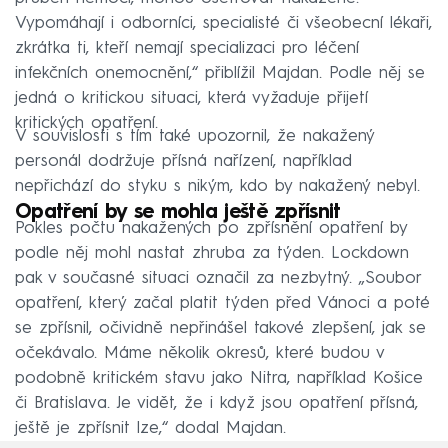
Vypomáhají i odborníci, specialisté či všeobecní lékaři,
zkrátka ti, kteří nemají specializaci pro léčení
infekčních onemocnění,“ přiblížil Majdan. Podle něj se
jedná o kritickou situaci, která vyžaduje přijetí
kritických opatření.
V souvislosti s tím také upozornil, že nakažený
personál dodržuje přísná nařízení, například
nepřichází do styku s nikým, kdo by nakažený nebyl.
Opatření by se mohla ještě zpřísnit
Pokles počtu nakažených po zpřísnění opatření by
podle něj mohl nastat zhruba za týden. Lockdown
pak v současné situaci označil za nezbytný. „Soubor
opatření, který začal platit týden před Vánoci a poté
se zpřísnil, očividně nepřinášel takové zlepšení, jak se
očekávalo. Máme několik okresů, které budou v
podobně kritickém stavu jako Nitra, například Košice
či Bratislava. Je vidět, že i když jsou opatření přísná,
ještě je zpřísnit lze,“ dodal Majdan.