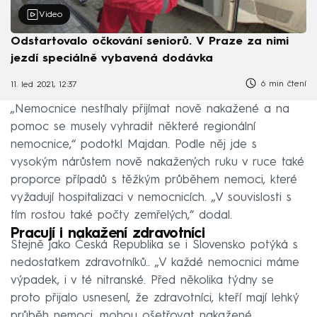
Video
Odstartovalo očkování seniorů. V Praze za nimi
jezdí speciálně vybavená dodávka
6 min čtení
11. led 2021, 12:37
„Nemocnice nestíhaly přijímat nově nakažené a na
pomoc se musely vyhradit některé regionální
nemocnice,“ podotkl Majdan. Podle něj jde s
vysokým nárůstem nově nakažených ruku v ruce také
proporce případů s těžkým průběhem nemoci, které
vyžadují hospitalizaci v nemocnicích. „V souvislosti s
tím rostou také počty zemřelých,“ dodal.
Pracují i nakažení zdravotníci
Stejně jako Česká Republika se i Slovensko potýká s
nedostatkem zdravotníků.. „V každé nemocnici máme
výpadek, i v té nitranské. Před několika týdny se
proto přijalo usnesení, že zdravotníci, kteří mají lehký
průběh nemoci, mohou ošetřovat nakažené.