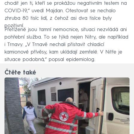
chodit jen ti, kteří se prokážou negativním testem na
COVID-19,“ uvedl Majdan. Otestovat se nechalo
zhruba 80 tisíc lidí, z čehož asi dva tisíce byly
pozitivní.
Přetížené jsou tamní nemocnice, situaci nezvládá ani
pohřební služba. To se týká nejen Nitry, ale například
i Trnavy. „V Trnavě nechali přistavit chladicí
kamionové přívěsy, kam ukládají zemřelé. V Nitře je
situace podobná,“ popsal epidemiolog.
Čtěte také