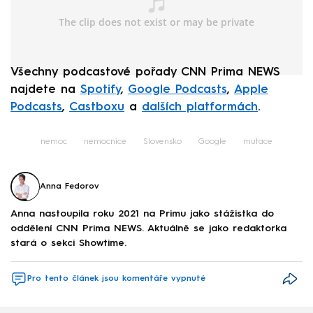
Všechny podcastové pořady CNN Prima NEWS
najdete na
Spotify
,
Google Podcasts
,
Apple
Podcasts
,
Castboxu
a
dalších platformách
.
nemoc
nemocnice
Slovensko
Google
mutace
Anna Fedorov
Anna nastoupila roku 2021 na Primu jako stážistka do
oddělení CNN Prima NEWS. Aktuálně se jako redaktorka
stará o sekci Showtime.
Pro tento článek jsou komentáře vypnuté