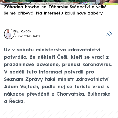
Záhadná hrozba na Táborsku: Svědectví o velké
S
šelmě přibývá. Na internetu kolují nové záběry
d
Filip Kalčák
12. čvc 2020, 14:00
Už v sobotu ministerstvo zdravotnictví
potvrdilo, že někteří Češi, kteří se vrací z
prázdninové dovolené, přenáší koronavirus.
V neděli tuto informaci potvrdil pro
Seznam Zprávy také ministr zdravotnictví
Adam Vojtěch, podle něj se turisté vrací s
nákazou převážně z Chorvatska, Bulharska
a Řecka.