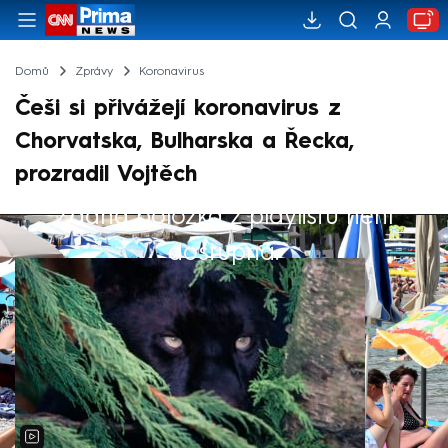
Domů
Zprávy
Koronavirus
Češi si přivážejí koronavirus z
Chorvatska, Bulharska a Řecka,
prozradil Vojtěch
Žádná položka z playlistu není
Výběr redakce
dostupná.