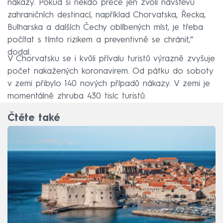
nákazy. Pokud si někdo přece jen zvolí návštěvu
zahraničních destinací, například Chorvatska, Řecka,
Bulharska a dalších Čechy oblíbených míst, je třeba
počítat s tímto rizikem a preventivně se chránit,“
dodal.
V Chorvatsku se i kvůli přívalu turistů výrazně zvyšuje
počet nakažených koronavirem. Od pátku do soboty
v zemi přibylo 140 nových případů nákazy. V zemi je
momentálně zhruba 430 tisíc turistů.
Čtěte také