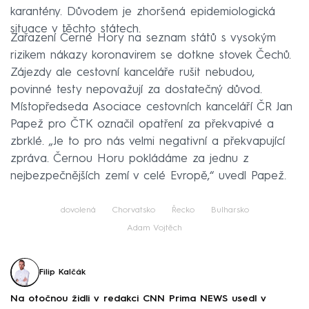
karantény. Důvodem je zhoršená epidemiologická
situace v těchto státech.
Zařazení Černé Hory na seznam států s vysokým
rizikem nákazy koronavirem se dotkne stovek Čechů.
Zájezdy ale cestovní kanceláře rušit nebudou,
povinné testy nepovažují za dostatečný důvod.
Místopředseda Asociace cestovních kanceláří ČR Jan
Papež pro ČTK označil opatření za překvapivé a
zbrklé. „Je to pro nás velmi negativní a překvapující
zpráva. Černou Horu pokládáme za jednu z
nejbezpečnějších zemí v celé Evropě,“ uvedl Papež.
dovolená
Chorvatsko
Řecko
Bulharsko
Adam Vojtěch
Filip Kalčák
Na otočnou židli v redakci CNN Prima NEWS usedl v