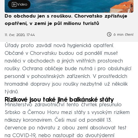
Video
Do obchodu jen s rouškou. Chorvatsko zpřísňuje
opatření, v zemi je půl milionu turistů
6 min čtení
11. čvc 2020, 17:44
Úřady proto zavádí nová hygienická opatření.
Občané v Chorvatsku budou od pondělí muset
navléci v obchodech a jiných vnitřních prostorech
roušky. Ochrana obličeje bude nutná i pro obsluhující
personál v pohostinských zařízeních. V prostředcích
hromadné dopravy jsou roušky nezbytné už několik
týdnů.
Rizikové jsou také jiné balkánské státy
Ministerstvo zdravotnictví tento čtvrtek přesunulo
Srbsko a Černou Horu mezi státy s vysokým rizikem
nákazy koronavirem. Češi musí od pondělí 13.
července po návratu z obou zemí absolvovat test
na COVID-19, nebo nastoupit do dvoutýdenní