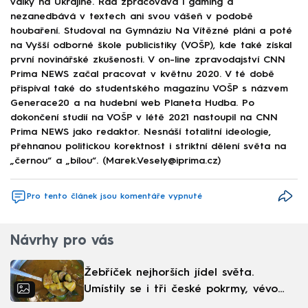
války na Ukrajině. Rád zpracovává i gaming a
nezanedbává v textech ani svou vášeň v podobě
houbaření. Studoval na Gymnáziu Na Vítězné pláni a poté
na Vyšší odborné škole publicistiky (VOŠP), kde také získal
první novinářské zkušenosti. V on-line zpravodajství CNN
Prima NEWS začal pracovat v květnu 2020. V té době
přispíval také do studentského magazínu VOŠP s názvem
Generace20 a na hudební web Planeta Hudba. Po
dokončení studií na VOŠP v létě 2021 nastoupil na CNN
Prima NEWS jako redaktor. Nesnáší totalitní ideologie,
přehnanou politickou korektnost i striktní dělení světa na
„černou“ a „bílou“. (Marek.Vesely@iprima.cz)
Pro tento článek jsou komentáře vypnuté
Návrhy pro vás
Žebříček nejhorších jídel světa.
Umístily se i tři české pokrmy, vévodí
skandinávská kuchyně