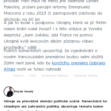
prosadit. Patří mezi ně mimo jiné okamžité uznání
Palestiny, zrušení penzijní reformy Emmanuela
Macrona z roku 2023 či zastropování odchodu do
důchodu na 60 let.
A jak to bude s podporou Ukrajiny, která se již třetím
rokem brání ruské invazi? I k této otázce je Vondra
skeptický. „Jsem zvědav, zda Francii na pomoc
Ukrajině kvůli levicovým slibům zůstanou vůbec
prostředky,“ sdělil.
Političtí komentátoři upozorňují, že vyjednávání o
novém francouzském premiérovi budou velmi složitá.
Zatím není jasné, kdo by
končícího premiéra Gabriela
Attala
mohl ve funkci nahradit.
Francie
ODS
Emmanuel Macron
Alexandr Vondra
Marek Veselý
Věnuje se převážně domácí politické scéně. Nenechává ho
chladným ani zahraniční politika, akcentuje témata kolem