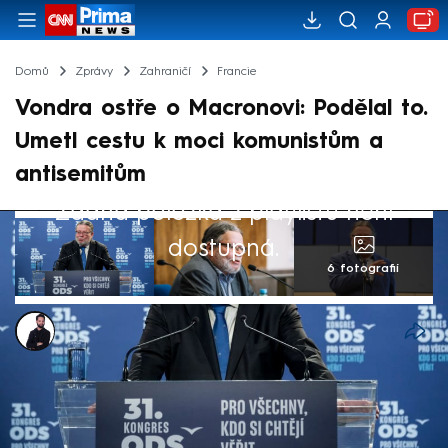
Domů
Zprávy
Zahraničí
Francie
Vondra ostře o Macronovi: Podělal to.
Umetl cestu k moci komunistům a
antisemitům
Žádná položka z playlistu není
dostupná.
6 fotografií
Marek Veselý
8. čvc 2024, 11:34
Europoslanec Alexandr Vondra (ODS) se na
sociálních sítích ostře pustil do