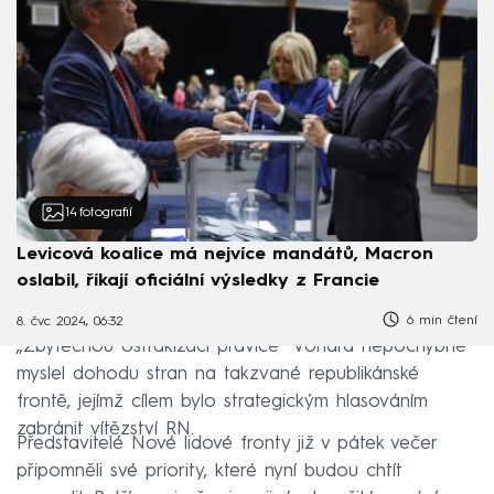
14
fotografií
Levicová koalice má nejvíce mandátů, Macron
oslabil, říkají oficiální výsledky z Francie
6 min čtení
8. čvc 2024, 06:32
„Zbytečnou ostrakizací pravice“ Vondra nepochybně
myslel dohodu stran na takzvané republikánské
frontě, jejímž cílem bylo strategickým hlasováním
zabránit vítězství RN.
Představitelé Nové lidové fronty již v pátek večer
připomněli své priority, které nyní budou chtít