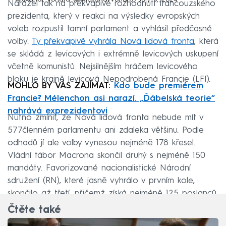
Narážel tak na překvapivé rozhodnutí francouzského
prezidenta, který v reakci na výsledky evropských
voleb rozpustil tamní parlament a vyhlásil předčasné
volby.
Ty překvapivě vyhrála Nová lidová fronta
, která
se skládá z levicových i extrémně levicových uskupení
včetně komunistů. Nejsilnějším hráčem levicového
bloku je krajně levicová Nepodrobená Francie (LFI).
MOHLO BY VÁS ZAJÍMAT:
Kdo bude premiérem
Francie? Mélenchon asi narazí. „Ďábelská teorie“
nahrává exprezidentovi
Nutno zmínit, že Nová lidová fronta nebude mít v
577členném parlamentu ani zdaleka většinu. Podle
odhadů jí ale volby vynesou nejméně 178 křesel.
Vládní tábor Macrona skončil druhý s nejméně 150
mandáty. Favorizované nacionalistické Národní
sdružení (RN), které jasně vyhrálo v prvním kole,
skončilo až třetí, přičemž získá nejméně 125 poslanců.
Čtěte také