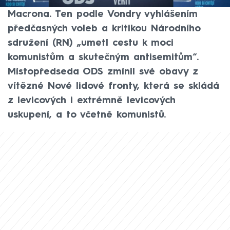
francouzského prezidenta Emmanuela
Macrona. Ten podle Vondry vyhlášením
předčasných voleb a kritikou Národního
sdružení (RN) „umetl cestu k moci
komunistům a skutečným antisemitům“.
Místopředseda ODS zmínil své obavy z
vítězné Nové lidové fronty, která se skládá
z levicových i extrémně levicových
uskupení, a to včetně komunistů.