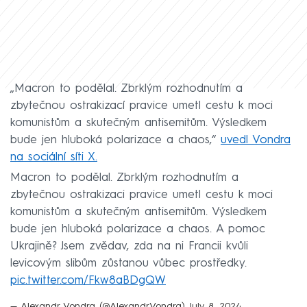
„Macron to podělal. Zbrklým rozhodnutím a
zbytečnou ostrakizací pravice umetl cestu k moci
komunistům a skutečným antisemitům. Výsledkem
bude jen hluboká polarizace a chaos,“
uvedl Vondra
na sociální síti X.
Macron to podělal. Zbrklým rozhodnutím a
zbytečnou ostrakizaci pravice umetl cestu k moci
komunistům a skutečným antisemitům. Výsledkem
bude jen hluboká polarizace a chaos. A pomoc
Ukrajině? Jsem zvědav, zda na ni Francii kvůli
levicovým slibům zůstanou vůbec prostředky.
pic.twitter.com/Fkw8aBDgQW
— Alexandr Vondra (@AlexandrVondra)
July 8, 2024