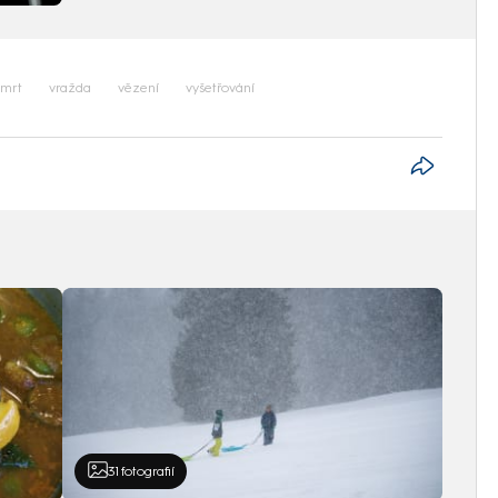
smrt
vražda
vězení
vyšetřování
31
fotografií