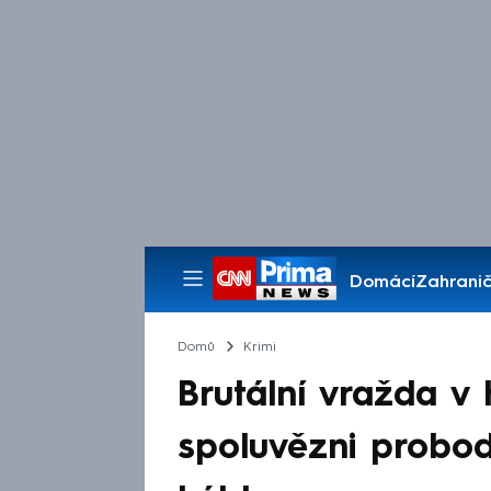
Domácí
Zahranič
Pořady
Domů
Krimi
Brutální vražda v
spoluvězni probod