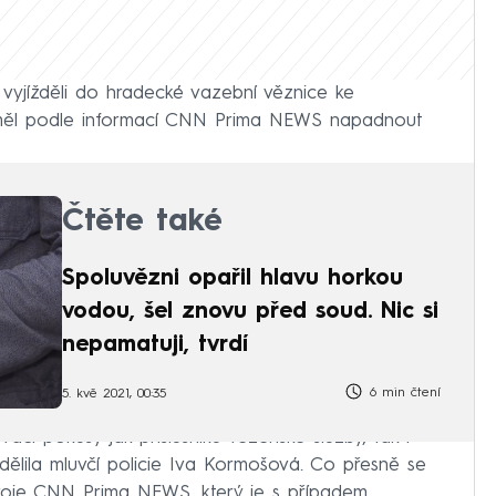
 vyjížděli do hradecké vazební věznice ke
 měl podle informací CNN Prima NEWS napadnout
Čtěte také
Spoluvězni opařil hlavu horkou
vodou, šel znovu před soud. Nic si
nepamatuji, tvrdí
6 min čtení
5. kvě 2021, 00:35
cí pokusy jak příslušníků vězeňské služby, tak i
sdělila mluvčí policie Iva Kormošová. Co přesně se
zdroje CNN Prima NEWS, který je s případem