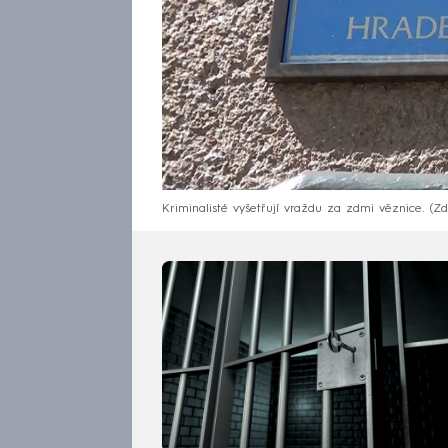
Kriminalisté vyšetřují vraždu za zdmi věznice.
Zd