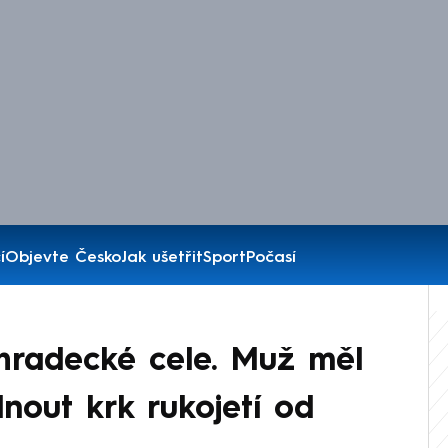
í
Objevte Česko
Jak ušetřit
Sport
Počasí
 hradecké cele. Muž měl
nout krk rukojetí od