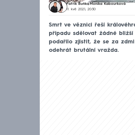
Patrik Buňka
,
Monika Kabourková
11. kvě 2021, 20:30
Smrt ve věznici řeší královéhra
případu sdělovat žádné bližš
podařilo zjistit, že se za zd
odehrát brutální vražda.