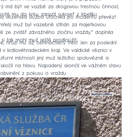
rý má být ve vazbě za drogovou trestnou činnost,
poté mu do krku zarazit rukojeť z kbelíku.
ěla vězeňská služba útočníka po incidentu převézt
Zemřelý muž byl vazebně stíhán za majetkovou
ili ze zvlášť závažného zločinu vraždy,“ doplnila
si tak mohl muž ještě prodloužit.
, hrozí mu až osmnáctiletý trest. Jen za poslední
v královéhradeckém kraji. Ve valdické věznici v
urní místnosti jiný muž ležícího spoluvězně a
 skočil na hlavu. Napadený skončil ve vážném stavu
obvinění z pokusu o vraždu.