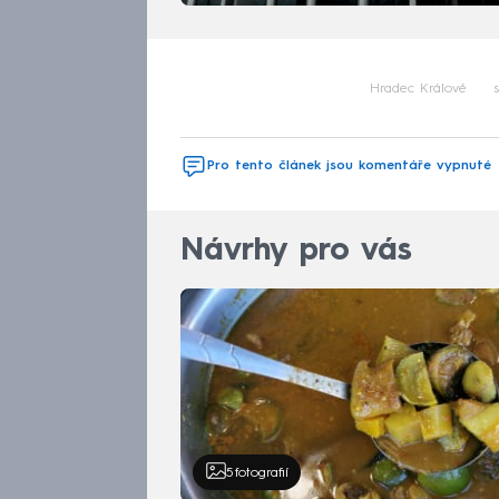
Hradec Králové
Pro tento článek jsou komentáře vypnuté
Návrhy pro vás
5
fotografií