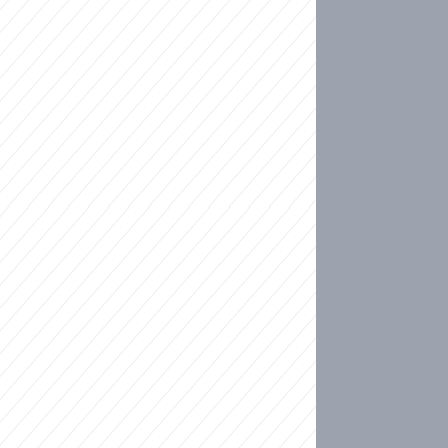
ideo
kat migranty do Česka? Sami by odešli, tvrdí exp
ické sebevraždě