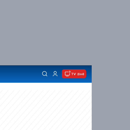
TV živě