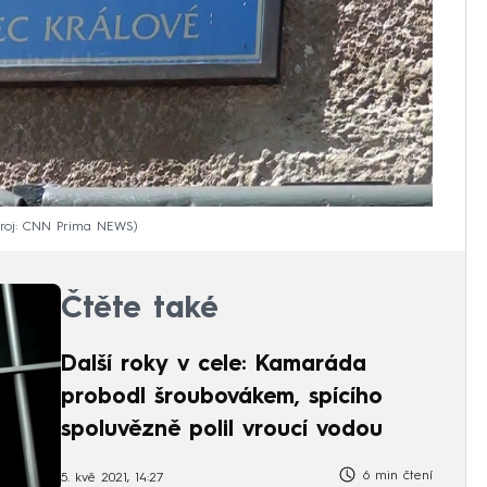
roj: CNN Prima NEWS
Čtěte také
Další roky v cele: Kamaráda
probodl šroubovákem, spícího
spoluvězně polil vroucí vodou
6 min čtení
5. kvě 2021, 14:27