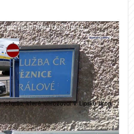
 playlistu není dostupná.
V
é letadlo, které ohrožoval v Lipsku dron,
Přilá
polit