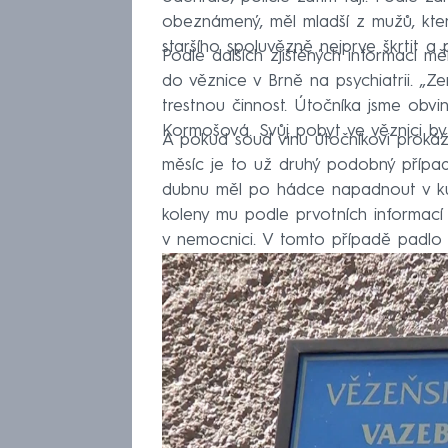
obeznámený, měl mladší z mužů, kte
staršího spoluvězně nejprve škrtit a 
Podle dalších zjištěných informací m
do věznice v Brně na psychiatrii. „
trestnou činnost. Útočníka jsme obvin
Kormošová. Svůj pobyt ve věznici by 
A pokud soud vinu útočníkovi prokáže
měsíc je to už druhý podobný případ 
dubnu měl po hádce napadnout v kult
koleny mu podle prvotních informací
v nemocnici. V tomto případě padlo 