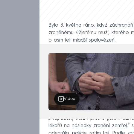
Bylo 3. května ráno, když záchranáři
zraněnému 42letému muži, kterého
o osm let mladší spoluvězeň.
Video
„Napadený muž i přes urgentní oživova
lékařů na následky zranění zemřel,“ 
odehrálo, policie zatím tají. Podle 