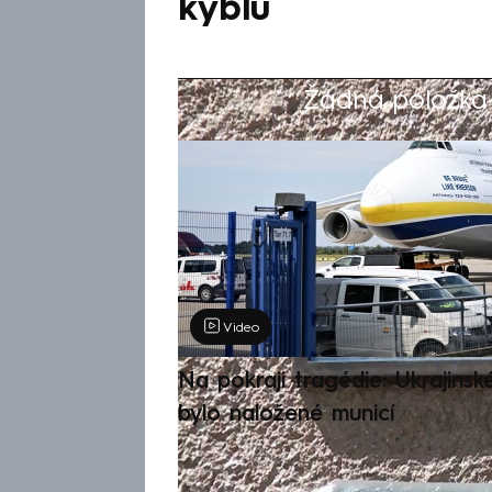
kýblu
Žádná položka z
Výběr redakce
Video
Na pokraji tragédie: Ukrajinsk
bylo naložené municí