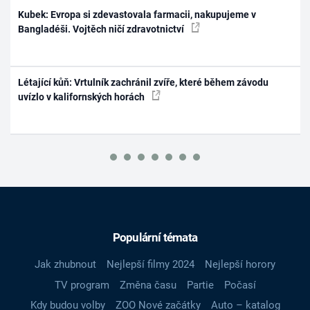
Kubek: Evropa si zdevastovala farmacii, nakupujeme v
Bangladéši. Vojtěch ničí zdravotnictví
Létající kůň: Vrtulník zachránil zvíře, které během závodu
uvízlo v kalifornských horách
Populární témata
Jak zhubnout
Nejlepší filmy 2024
Nejlepší horory
TV program
Změna času
Partie
Počasí
Kdy budou volby
ZOO Nové začátky
Auto – katalog