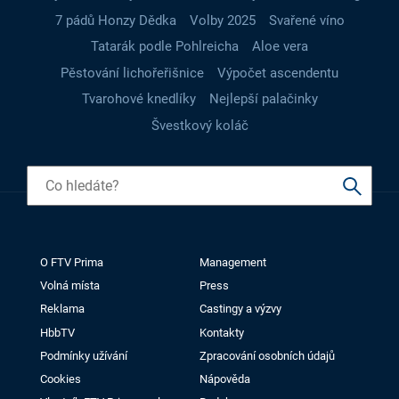
7 pádů Honzy Dědka
Volby 2025
Svařené víno
Tatarák podle Pohlreicha
Aloe vera
Pěstování lichořeřišnice
Výpočet ascendentu
Tvarohové knedlíky
Nejlepší palačinky
Švestkový koláč
O FTV Prima
Management
Volná místa
Press
Reklama
Castingy a výzvy
HbbTV
Kontakty
Podmínky užívání
Zpracování osobních údajů
Cookies
Nápověda