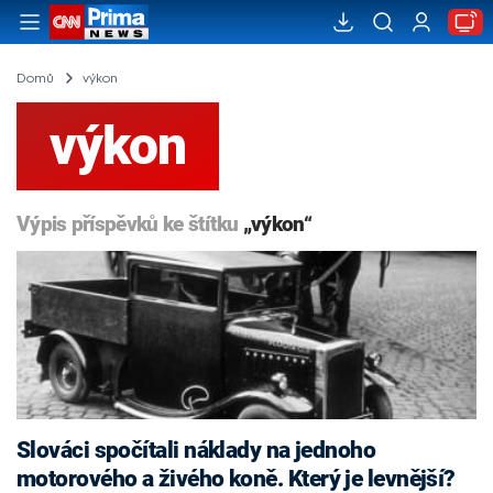
Domů
výkon
výkon
Výpis příspěvků ke štítku
„výkon“
Slováci spočítali náklady na jednoho
motorového a živého koně. Který je levnější?