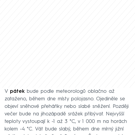
V
pátek
bude podle meteorologů oblačno až
zataženo, během dne místy polojasno. Ojediněle se
objeví sněhové přeháňky nebo slabé sněžení. Později
večer bude na jihozápadě srážek přibývat. Nejvyšší
teploty vystoupají k -1 až 3 °C, v 1 000 m na horách
kolem -4 °C. Vát bude slabý, během dne mírný jižní