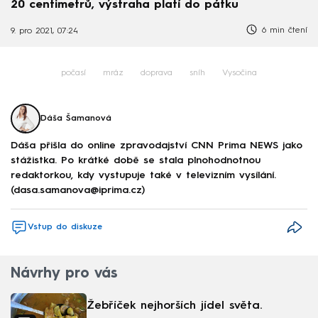
20 centimetrů, výstraha platí do pátku
6 min čtení
9. pro 2021, 07:24
počasí
mráz
doprava
sníh
Vysočina
Dáša Šamanová
Dáša přišla do online zpravodajství CNN Prima NEWS jako
stážistka. Po krátké době se stala plnohodnotnou
redaktorkou, kdy vystupuje také v televizním vysílání.
(dasa.samanova@iprima.cz)
Vstup do diskuze
Návrhy pro vás
Žebříček nejhorších jídel světa.