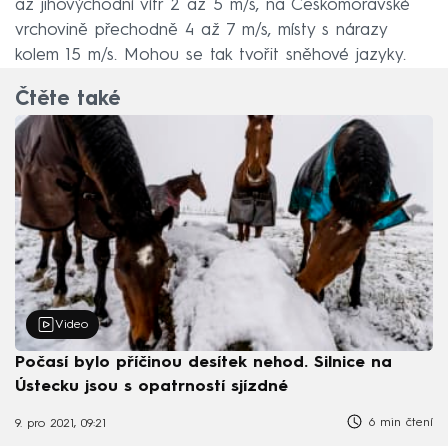
až jihovýchodní vítr 2 až 5 m/s, na Českomoravské
vrchovině přechodně 4 až 7 m/s, místy s nárazy
kolem 15 m/s. Mohou se tak tvořit sněhové jazyky.
Čtěte také
Video
Počasí bylo příčinou desítek nehod. Silnice na
Ústecku jsou s opatrností sjízdné
6 min čtení
9. pro 2021, 09:21