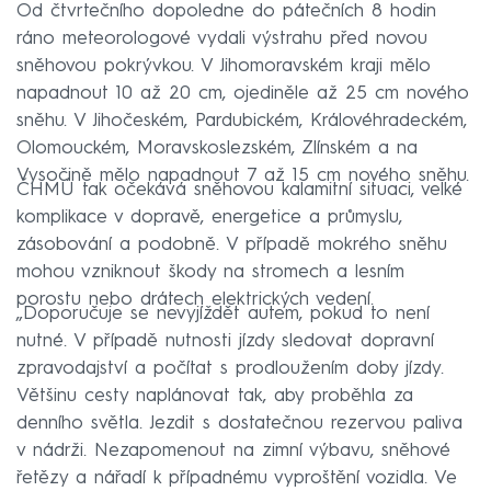
Od čtvrtečního dopoledne do pátečních 8 hodin
ráno meteorologové vydali výstrahu před novou
sněhovou pokrývkou. V Jihomoravském kraji mělo
napadnout 10 až 20 cm, ojediněle až 25 cm nového
sněhu. V Jihočeském, Pardubickém, Královéhradeckém,
Olomouckém, Moravskoslezském, Zlínském a na
Vysočině mělo napadnout 7 až 15 cm nového sněhu.
ČHMÚ tak očekává sněhovou kalamitní situaci, velké
komplikace v dopravě, energetice a průmyslu,
zásobování a podobně. V případě mokrého sněhu
mohou vzniknout škody na stromech a lesním
porostu nebo drátech elektrických vedení.
„Doporučuje se nevyjíždět autem, pokud to není
nutné. V případě nutnosti jízdy sledovat dopravní
zpravodajství a počítat s prodloužením doby jízdy.
Většinu cesty naplánovat tak, aby proběhla za
denního světla. Jezdit s dostatečnou rezervou paliva
v nádrži. Nezapomenout na zimní výbavu, sněhové
řetězy a nářadí k případnému vyproštění vozidla. Ve