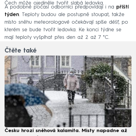
Čech může ojediněle tvořit slabá ledovka.
A podobné počasí odborníci předpovídají i na
příští
týden
. Teploty budou ale postupně stoupat, takže
místo sněhu meteorologové očekávají spíše déšť, po
kterém se bude tvořit ledovka. Ke konci týdne se
mají teploty vyšplhat přes den až 2 až 7 °C.
Čtěte také
Česku hrozí sněhová kalamita. Místy napadne až