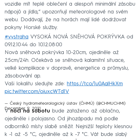
vozidle mít teplé oblečení a alespoň minimální zásobu
nápojů a jídla,“ upozorňují meteorologové na svém
webu. Dodávají, že na horách mají lidé dodržovat
pokyny Horské služby.
#vystraha
VYSOKÁ NOVÁ SNĚHOVÁ POKRÝVKA od
09.12.10:44 do 10.12.08:00
Nová sněhová pokrývka 10-20cm, ojediněle až
25cm/24h. Očekává se sněhová kalamitní situace,
velké komplikace v dopravě, energetice a průmyslu,
zásobování ap.
Vaši lokalitu sledujte zde:
https://t.co/1u0AalHkXm
pic.twitter.com/oiuxcWTd1V
— Český hydrometeorologický ústav (ČHMÚ) (@CHMUCHMI)
December 9, 2021
V
noci na sobotu
bude zataženo až oblačno,
ojediněle i polojasno. Od jihozápadu má podle
odborníků místy slabě sněžit. Nejnižší teploty klesnou
k -1 až -5 °C, ojediněle až k -7 °C. Vát bude slabý