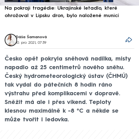
Na pokraji tragédie: Ukrajinské letadlo, které
P
ohrožoval v Lipsku dron, bylo naložené municí
e
Dáša Šamanová
10. pro 2021, 07:39
Česko opět pokryla sněhová nadílka, místy
napadlo až 25 centimetrů nového sněhu.
Český hydrometeorologický ústav (ČHMÚ)
tak vydal do pátečních 8 hodin ráno
výstrahu před komplikacemi v dopravě.
Sněžit má ale i přes víkend. Teploty
klesnou maximálně k -8 °C a někde se
může tvořit i ledovka.