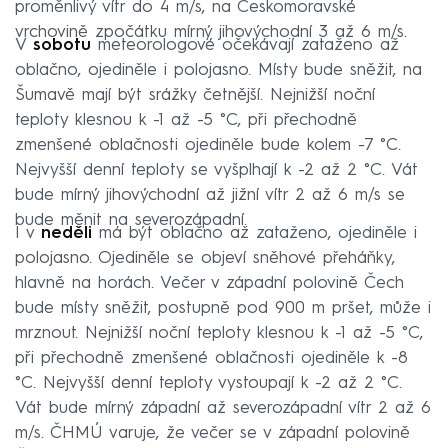
proměnlivý vítr do 4 m/s, na Českomoravské
vrchovině zpočátku mírný jihovýchodní 3 až 6 m/s.
V
sobotu
meteorologové očekávají zataženo až
oblačno, ojediněle i polojasno. Místy bude sněžit, na
Šumavě mají být srážky četnější. Nejnižší noční
teploty klesnou k -1 až -5 °C, při přechodně
zmenšené oblačnosti ojediněle bude kolem -7 °C.
Nejvyšší denní teploty se vyšplhají k -2 až 2 °C. Vát
bude mírný jihovýchodní až jižní vítr 2 až 6 m/s se
bude měnit na severozápadní.
I v
neděli
má být oblačno až zataženo, ojediněle i
polojasno. Ojediněle se objeví sněhové přeháňky,
hlavně na horách. Večer v západní polovině Čech
bude místy sněžit, postupně pod 900 m pršet, může i
mrznout. Nejnižší noční teploty klesnou k -1 až -5 °C,
při přechodně zmenšené oblačnosti ojediněle k -8
°C. Nejvyšší denní teploty vystoupají k -2 až 2 °C.
Vát bude mírný západní až severozápadní vítr 2 až 6
m/s. ČHMÚ varuje, že večer se v západní polovině