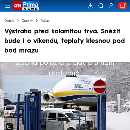
Domů
Zprávy
Počasí
Výstraha před kalamitou trvá. Sněžit
bude i o víkendu, teploty klesnou pod
bod mrazu
Žádná položka z playlistu není
Výběr redakce
dostupná.