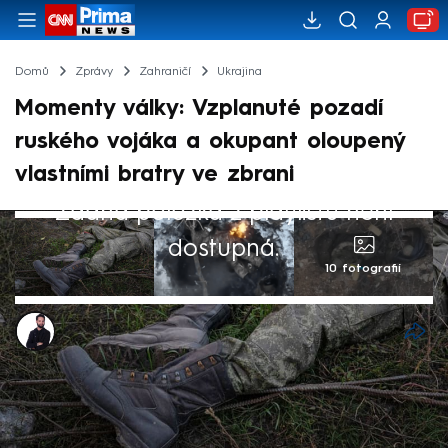
Domů
Zprávy
Zahraničí
Ukrajina
Momenty války: Vzplanuté pozadí
ruského vojáka a okupant oloupený
vlastními bratry ve zbrani
Žádná položka z playlistu není
dostupná.
10 fotografií
Marek Veselý
27. dub 2024, 08:42
Ruská invaze na Ukrajinu je bezpochyby
nejkrvavějším konfliktem v Evropě od druhé