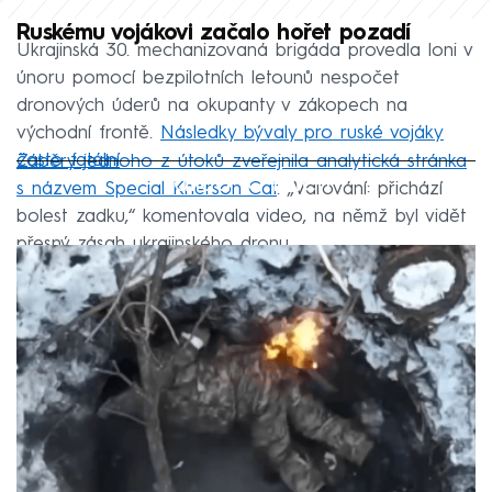
Ruskému vojákovi začalo hořet pozadí
Ukrajinská 30. mechanizovaná brigáda provedla loni v
únoru pomocí bezpilotních letounů nespočet
dronových úderů na okupanty v zákopech na
východní frontě.
Následky bývaly pro ruské vojáky
často fatální
.
Záběry jednoho z útoků zveřejnila analytická stránka
Failed to fetch
s názvem Special Kherson Cat
. „Varování: přichází
bolest zadku,“ komentovala video, na němž byl vidět
přesný zásah ukrajinského dronu.