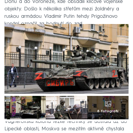
Donu a do Voroněže, kde obsadili klíčové vojenské
objekty. Došlo k několika střetům mezi žoldnéry a
ruskou armádou. Vladimir Putin tehdy Prigožinovo
konání označil za bodnutí do zad.
8 fotografií
Vagnerovská kolona těžké techniky se dostala až do
Lipecké oblasti, Moskva se mezitím aktivně chystala