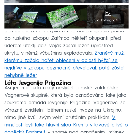
6 fotografií
Bomba shozená bezpilotním letounem spadla přímo
do ruského zákopu. Zatímco někteří okupanti před
úderem utekli, další voják zůstal ležet uprostřed
úkrytu, v němž výbušnina explodovala.
Zraněný muž,
kterému začalo hořet oblečení v oblasti hýždí, se
nejdříve v zákopu bezmocně převaloval, poté zůstal
nehybně ležet
.
Léto Jevgenije Prigožina
Asi jen málokdo nikdy neslyšel o ruské žoldnéřské
Vagnerově skupině, která byla označována také jako
soukromá armáda Jevgenije Prigožina. Vagnerovci se
výrazně zviditelnili během ruské invaze na Ukrajinu,
mimo jiné kvůli svým velmi brutálním praktikám.
V
minulosti byli také hlavní silou Kremlu v krvavé bitvě o
doněcký Bachmut
– známé pod označením „mlýnek