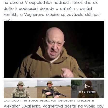
na obranu. V odpoledních hodinách téhož dne ale
došlo k podepsání dohody o smírném urovnání
konfliktu a Vagnerova skupina se zavázala stáhnout
zpět.
11 fotografií
Dohodu měl zprostředkovat běloruský prezident
Alexandr Lukašenko. Vagnerovci dostali na výběr, aby