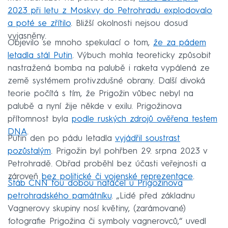
2023 při letu z Moskvy do Petrohradu explodovalo
a poté se zřítilo
. Bližší okolnosti nejsou dosud
vyjasněny.
Objevilo se mnoho spekulací o tom,
že za pádem
letadla stál Putin
. Výbuch mohla teoreticky způsobit
nastražená bomba na palubě i raketa vypálená ze
země systémem protivzdušné obrany. Další divoká
teorie počítá s tím, že Prigožin vůbec nebyl na
palubě a nyní žije někde v exilu. Prigožinova
přítomnost byla
podle ruských zdrojů ověřena testem
DNA
.
Putin den po pádu letadla
vyjádřil soustrast
pozůstalým
. Prigožin byl pohřben 29. srpna 2023 v
Petrohradě. Obřad proběhl bez účasti veřejnosti a
zároveň
bez politické či vojenské reprezentace
.
Štáb CNN tou dobou natáčel u Prigožinova
petrohradského památníku
. „Lidé před základnu
Vagnerovy skupiny nosí květiny, (zarámované)
fotografie Prigožina či symboly vagnerovců,“ uvedl