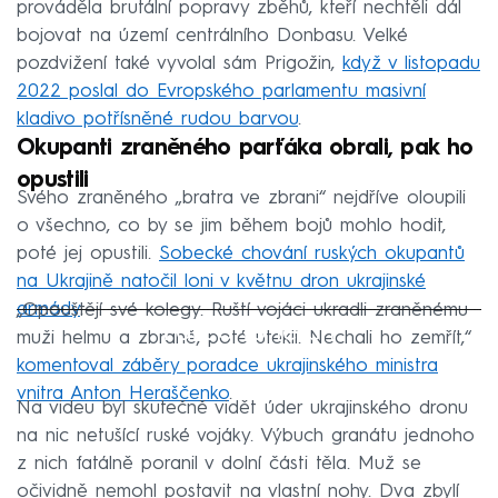
prováděla brutální popravy zběhů, kteří nechtěli dál
bojovat na území centrálního Donbasu. Velké
pozdvižení také vyvolal sám Prigožin,
když v listopadu
2022 poslal do Evropského parlamentu masivní
kladivo potřísněné rudou barvou
.
Okupanti zraněného parťáka obrali, pak ho
opustili
Svého zraněného „bratra ve zbrani“ nejdříve oloupili
o všechno, co by se jim během bojů mohlo hodit,
poté jej opustili.
Sobecké chování ruských okupantů
na Ukrajině natočil loni v květnu dron ukrajinské
armády
.
„Opouštějí své kolegy. Ruští vojáci ukradli zraněnému
Failed to fetch
muži helmu a zbraně, poté utekli. Nechali ho zemřít,“
komentoval záběry poradce ukrajinského ministra
vnitra Anton Heraščenko
.
Na videu byl skutečně vidět úder ukrajinského dronu
na nic netušící ruské vojáky. Výbuch granátu jednoho
z nich fatálně poranil v dolní části těla. Muž se
očividně nemohl postavit na vlastní nohy. Dva zbylí