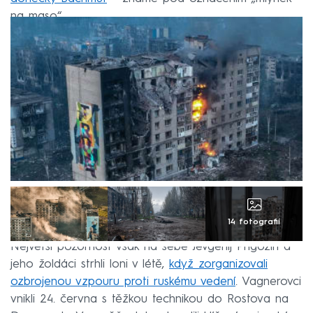
na maso“.
14 fotografií
Největší pozornost však na sebe Jevgenij Prigožin a
jeho žoldáci strhli loni v létě,
když zorganizovali
ozbrojenou vzpouru proti ruskému vedení
. Vagnerovci
vnikli 24. června s těžkou technikou do Rostova na