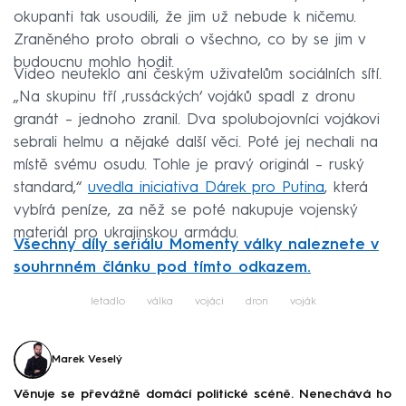
okupanti tak usoudili, že jim už nebude k ničemu.
Zraněného proto obrali o všechno, co by se jim v
budoucnu mohlo hodit.
Video neuteklo ani českým uživatelům sociálních sítí.
„Na skupinu tří ‚russáckých‘ vojáků spadl z dronu
granát – jednoho zranil. Dva spolubojovníci vojákovi
sebrali helmu a nějaké další věci. Poté jej nechali na
místě svému osudu. Tohle je pravý originál – ruský
standard,“
uvedla iniciativa Dárek pro Putina
, která
vybírá peníze, za něž se poté nakupuje vojenský
materiál pro ukrajinskou armádu.
Všechny díly seriálu Momenty války naleznete v
souhrnném článku pod tímto odkazem.
letadlo
válka
vojáci
dron
voják
Marek Veselý
Věnuje se převážně domácí politické scéně. Nenechává ho