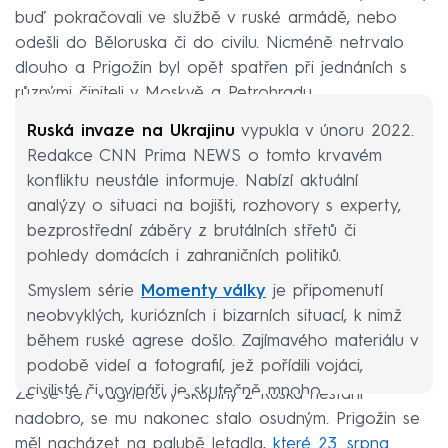
buď pokračovali ve službě v ruské armádě, nebo
odešli do Běloruska či do civilu. Nicméně netrvalo
dlouho a Prigožin byl opět spatřen při jednáních s
různými činiteli v Moskvě a Petrohradu.
Ruská invaze na Ukrajinu
vypukla v únoru 2022.
Redakce CNN Prima NEWS o tomto krvavém
konfliktu neustále informuje. Nabízí aktuální
analýzy o situaci na bojišti, rozhovory s experty,
bezprostřední záběry z brutálních střetů či
pohledy domácích i zahraničních politiků.
Smyslem série
Momenty války
je připomenutí
neobvyklých, kuriózních i bizarních situací, k nimž
během ruské agrese došlo. Zajímavého materiálu v
podobě videí a fotografií, jež pořídili vojáci,
civilisté či novináři, je skutečně mnoho.
Že se šéf Vagnerovy skupiny z Ruska nestáhl
nadobro, se mu nakonec stalo osudným. Prigožin se
měl nacházet na palubě letadla,
které 23. srpna