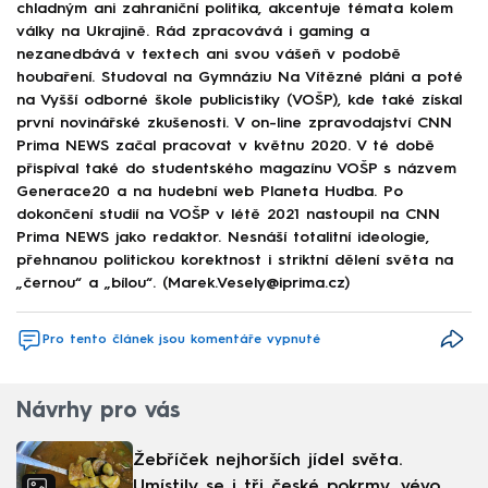
chladným ani zahraniční politika, akcentuje témata kolem
války na Ukrajině. Rád zpracovává i gaming a
nezanedbává v textech ani svou vášeň v podobě
houbaření. Studoval na Gymnáziu Na Vítězné pláni a poté
na Vyšší odborné škole publicistiky (VOŠP), kde také získal
první novinářské zkušenosti. V on-line zpravodajství CNN
Prima NEWS začal pracovat v květnu 2020. V té době
přispíval také do studentského magazínu VOŠP s názvem
Generace20 a na hudební web Planeta Hudba. Po
dokončení studií na VOŠP v létě 2021 nastoupil na CNN
Prima NEWS jako redaktor. Nesnáší totalitní ideologie,
přehnanou politickou korektnost i striktní dělení světa na
„černou“ a „bílou“. (Marek.Vesely@iprima.cz)
Pro tento článek jsou komentáře vypnuté
Návrhy pro vás
Žebříček nejhorších jídel světa.
Umístily se i tři české pokrmy, vévodí