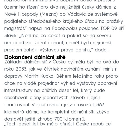
rozhodnutím ministerstva dopravy došlo k přesunu
územního řízení pro dva nejjižnější úseky dálnice z
Nové Hospody (Mezna) do Václavic ze systémově
podjatého středočeského krajského úřadu na pražský
magistrát,“ napsal na Facebooku poslanec TOP 09 Jiří
Slavík. „Není na co čekat a pokud se na severu
nepodaří zpoždění dohnat, neměl bych nejmenší
problém zahájit výstavbu právě od jihu,“ dodal.
Dokončení dálniční sítě
Základní dálniční síť v Česku by měla být hotová do
roku 2033, jak ve čtvrtek novinářům oznámil ministr
dopravy Martin Kupka. Během letošního roku proto
chce na vládě projednat výhled výstavby dopravní
infrastruktury na příštích deset let, který bude
obsahovat plány jednotlivých staveb i jejich
financování. V současnosti je v provozu 1 363
kilometrů dálnic, ke kompletní dálniční síti zbývá
dostavět ještě zhruba 700 kilometrů.
„Těch deset let by mělo přinést České republice