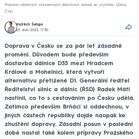
Příprava některých významných dálničních staveb se urychlila.
Zdroj:
ČTK
Vojtěch Šeliga
23. dub 2023, 17:30
Doprava v Česku se za pár let zásadně
promění. Důvodem bude především
dostavba dálnice D35 mezi Hradcem
Králové a Mohelnicí, která vytvoří
alternativu přetížené D1. Generální ředitel
Ředitelství silnic a dálnic (ŘSD) Radek Mátl
nastínil, co to s cestováním po Česku udělá.
Zatímco především Brňáci si oddechnou, v
jiných částech republiky dojde naopak ke
zhuštění dopravy. Zásadní posun v poslední
době nastal také kolem přípravy Pražského