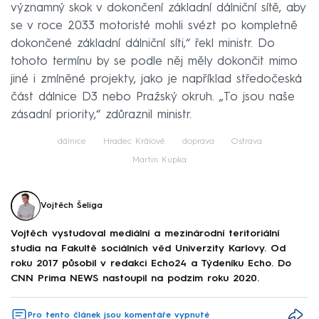
významný skok v dokončení základní dálniční sítě, aby
se v roce 2033 motoristé mohli svézt po kompletně
dokončené základní dálniční síti,“ řekl ministr. Do
tohoto termínu by se podle něj měly dokončit mimo
jiné i zmíněné projekty, jako je například středočeská
část dálnice D3 nebo Pražský okruh. „To jsou naše
zásadní priority,“ zdůraznil ministr.
dálnice
Hradec Králové
doprava
Ostrava
Martin Kupka
Vojtěch Šeliga
Vojtěch vystudoval mediální a mezinárodní teritoriální
studia na Fakultě sociálních věd Univerzity Karlovy. Od
roku 2017 působil v redakci Echo24 a Týdeníku Echo. Do
CNN Prima NEWS nastoupil na podzim roku 2020.
Pro tento článek jsou komentáře vypnuté