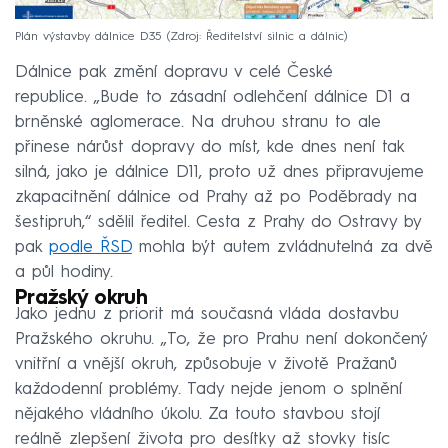
Plán výstavby dálnice D35
Zdroj: Ředitelství silnic a dálnic
Dálnice pak změní dopravu v celé České
republice. „Bude to zásadní odlehčení dálnice D1 a
brněnské aglomerace. Na druhou stranu to ale
přinese nárůst dopravy do míst, kde dnes není tak
silná, jako je dálnice D11, proto už dnes připravujeme
zkapacitnění dálnice od Prahy až po Poděbrady na
šestipruh,“ sdělil ředitel. Cesta z Prahy do Ostravy by
pak
podle ŘSD
mohla být autem zvládnutelná za dvě
a půl hodiny.
Pražský okruh
Jako jednu z priorit má současná vláda dostavbu
Pražského okruhu. „To, že pro Prahu není dokončený
vnitřní a vnější okruh, způsobuje v životě Pražanů
každodenní problémy. Tady nejde jenom o splnění
nějakého vládního úkolu. Za touto stavbou stojí
reálně zlepšení života pro desítky až stovky tisíc