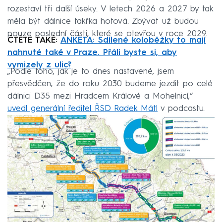
rozestaví tři další úseky. V letech 2026 a 2027 by tak
měla být dálnice takřka hotová. Zbývat už budou
pouze poslední části, které se otevřou v roce 2029.
ČTĚTE TAKÉ:
ANKETA: Sdílené koloběžky to mají
nahnuté také v Praze. Přáli byste si, aby
vymizely z ulic?
„Podle toho, jak je to dnes nastavené, jsem
přesvědčen, že do roku 2030 budeme jezdit po celé
dálnici D35 mezi Hradcem Králové a Mohelnicí,“
uvedl generální ředitel ŘSD Radek Mátl
v podcastu.