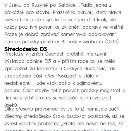
v úseku od Ruzyně po Satalice. „Padla jedna z
překážek pro stavbu Pražského okruhu, který hlavní
město tolik potřebuje. Je to sice jen dílčí krok, ale
každý pozitivní posun ke zklidnění dopravy ve vnitřní
Praze je dobrá zpráva,“ komentoval odblokování
situace pražský primátor Bohuslav Svoboda (ODS).
Středočeská D3
Přestože v jižních Čechách probíhá intenzivní
výstavba dálnice D3 a v příštím roce by se mělo
zprovoznit 28 kilometrů u Českých Budějovic, tak
středočeská část přes Posázaví je stále v
nedohlednu. I zde však došlo k zajímavému
posunu. Část stavby totiž posvětí pražský magistrát a
tím se urychlí proces schvalování kontroverzních
úseků.
Díky přesunu pravomocí by se totiž nemusely začít
Failed to fetch
všechny středočeské úseky budovat současně, až se
vyřeší všechny problémy. „Proto mě nesmírně těší, že