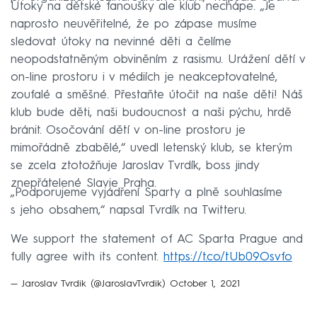
Útoky na dětské fanoušky ale klub nechápe. „Je
naprosto neuvěřitelné, že po zápase musíme
sledovat útoky na nevinné děti a čelíme
neopodstatněným obviněním z rasismu. Urážení dětí v
on-line prostoru i v médiích je neakceptovatelné,
zoufalé a směšné. Přestaňte útočit na naše děti! Náš
klub bude děti, naši budoucnost a naši pýchu, hrdě
bránit. Osočování dětí v on-line prostoru je
mimořádně zbabělé,“ uvedl letenský klub, se kterým
se zcela ztotožňuje Jaroslav Tvrdík, boss jindy
znepřátelené Slavie Praha.
„Podporujeme vyjádření Sparty a plně souhlasíme
s jeho obsahem,“ napsal Tvrdík na Twitteru.
We support the statement of AC Sparta Prague and
fully agree with its content.
https://t.co/tUb09Osvfo
— Jaroslav Tvrdik (@JaroslavTvrdik)
October 1, 2021