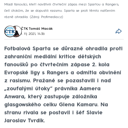
Mladí fanoušci, kteří navštívili čtvrteční zápas mezi Spartou a Rangers,
čelí útokům, že se dopustili rasismu. Sparta se proti těmto nařčením
rázně ohradila.
Zdroj: Profimedia.cz
ČTK
,
Tomáš Macák
1. říj 2021, 14:36
Fotbalová Sparta se důrazně ohradila proti
zahraniční mediální kritice dětských
fanoušků po čtvrtečním zápase 2. kola
Evropské ligy s Rangers a odmítla obvinění
z rasismu. Pražané se pozastavili i nad
„zoufalými útoky“ právníka Aamera
Anwara, který zastupuje záložníka
glasgowského celku Glena Kamaru. Na
stranu rivala se postavil i šéf Slavie
Jaroslav Tvrdík.