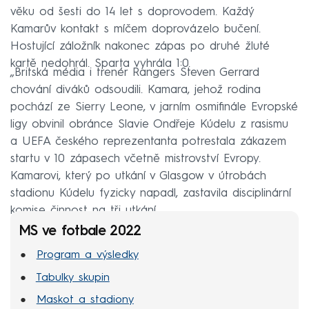
věku od šesti do 14 let s doprovodem. Každý
Kamarův kontakt s míčem doprovázelo bučení.
Hostující záložník nakonec zápas po druhé žluté
kartě nedohrál. Sparta vyhrála 1:0.
„Britská média i trenér Rangers Steven Gerrard
chování diváků odsoudili. Kamara, jehož rodina
pochází ze Sierry Leone, v jarním osmifinále Evropské
ligy obvinil obránce Slavie Ondřeje Kúdelu z rasismu
a UEFA českého reprezentanta potrestala zákazem
startu v 10 zápasech včetně mistrovství Evropy.
Kamarovi, který po utkání v Glasgow v útrobách
stadionu Kúdelu fyzicky napadl, zastavila disciplinární
komise činnost na tři utkání.
MS ve fotbale 2022
Program a výsledky
Tabulky skupin
Maskot a stadiony