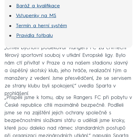
Baráž a kvalifikace
Vstupenky na MS
Termín a herní systém
Pravidla fotbalu
„Chtěli bychom poděkovat Rangers FC za čtvrteční
férový sportovní souboj v utkání Evropské ligy. Bylo
nám ctí přivítat v Praze a na našem stadionu slavný
a úspěšný skotský klub, jeho hráče, realizační tým a
manažery z vedení. Jsme přesvědčení, že se servisem
ze strany klubu byli spokojení,“ uvedla Sparta v
prohlášení.
„Přispěli jsme k tomu, aby se Rangers FC při pobytu v
České republice cítili maximálně bezpečně. Podíleli
jsme se na zajištění jejich ochrany společně s
bezpečnostními složkami státu a udělali jsme kroky,
které jsou daleko nad rámec standardních postupů
při organizaci mezinárodních utkání,“ napsala Sparta.