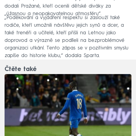
dodali Pražané, kteří ocenili dětské diváky za
„úžasnou a neopakovatelnou atmosféru“.
„Poděkování a vyjádření respektu si zaslouží také
rodiče, kteří umožnili návštěvu jejich synů a dcer, a
také trenéři a učitelé, kteří přišli na Letnou jako
doprovod a výrazně se podíleli na bezproblémové
organizaci utkání. Tento zápas se v pozitivním smyslu
zapíše do historie klubu,“ dodala Sparta.
Čtěte také