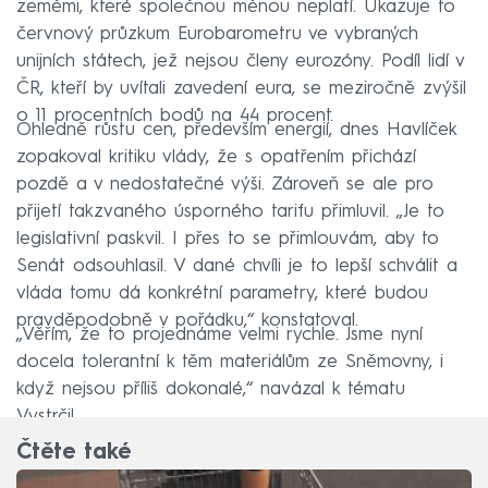
zeměmi, které společnou měnou neplatí. Ukazuje to
červnový průzkum Eurobarometru ve vybraných
unijních státech, jež nejsou členy eurozóny. Podíl lidí v
ČR, kteří by uvítali zavedení eura, se meziročně zvýšil
o 11 procentních bodů na 44 procent.
Ohledně růstu cen, především energií, dnes Havlíček
zopakoval kritiku vlády, že s opatřením přichází
pozdě a v nedostatečné výši. Zároveň se ale pro
přijetí takzvaného úsporného tarifu přimluvil. „Je to
legislativní paskvil. I přes to se přimlouvám, aby to
Senát odsouhlasil. V dané chvíli je to lepší schválit a
vláda tomu dá konkrétní parametry, které budou
pravděpodobně v pořádku,“ konstatoval.
„Věřím, že to projednáme velmi rychle. Jsme nyní
docela tolerantní k těm materiálům ze Sněmovny, i
když nejsou příliš dokonalé,“ navázal k tématu
Vystrčil.
Čtěte také