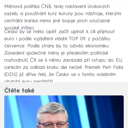
Měnová politika ČNB, tedy nastavení úrokových
sazeb, a používání kurz koruny jsou nástroje, kterými
centrální banka mimo jiné bojuje proti současné
vysoké inflaci.
Česko by se mělo opět začít upínat k cíli přijmout
euro i podle vyjádření vládní TOP 09 z počátku
července. Podle strany by to oživilo ekonomiku.
Zavedení společné měny je především politické
rozhodnutí, ČR se k němu zavázala při vstupu do EU,
sankcím za odklad kroku ale nečelí. Premiér Petr Fiala
(ODS) již dříve řekl, že Česko se v tomto volebním
období euru nepřiblíží.
Čtěte také