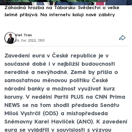
Záhadná hrozba na Táborsku: Svědectví o velké
S
šelmě přibývá. Na internetu kolují nové záběry
d
Viet Tran
24. čvc 2022, 13:01
Zavedení eura v České republice je v
současné době i v nejbližší budoucnosti
nereálné a nevýhodné. Země by přišla o
samostatnou měnovou politiku České
národní banky a možnost využívat kurz
koruny. V nedělní Partii PLUS na CNN Prima
NEWS se na tom shodli předseda Senátu
Miloš Vystrčil (ODS) a místopředseda
Sněmovny Karel Havlíček (ANO). K zavedení
eura se vyjádřili v souvislosti s výzvou