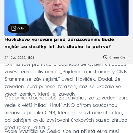
Video
Havlíčkovo varování před zdražováním: Bude
nejhůř za desítky let. Jak dlouho to potrvá?
6 min čtení
24. čvc 2022, 11:21
Exministrovi průmyslu a obchodu se ovšem k nápadu
zavést euro příliš nemá. „Přijdeme o instrumenty ČNB.
Staneme se závislejšími,“ uvedl Havlíček. Dodal, že
zavedení eura přinese zdražení, což se ukázalo ve
všech zemích, které jej zavedly.
Odborníci dlouhodobě zpochybňují, že zavedení eura
vede k větší inflaci. Hnutí ANO přitom současnou
měnovou politiku ČNB, která se snaží omezit inflaci,
od zahájení cyklu zvyšování úrokových sazeb zhruba
před rokem, kritizuje.
Podle Vystrčila se Česko sice na přijetá eura musí