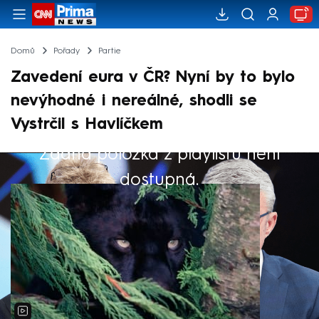
Domů
Pořady
Partie
Zavedení eura v ČR? Nyní by to bylo
nevýhodné i nereálné, shodli se
Vystrčil s Havlíčkem
Žádná položka z playlistu není
Výběr redakce
dostupná.