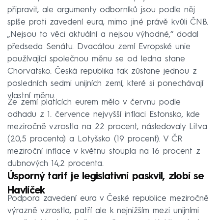
připravit, ale argumenty odborníků jsou podle něj
spíše proti zavedení eura, mimo jiné právě kvůli ČNB.
„Nejsou to věci aktuální a nejsou výhodné,“ dodal
předseda Senátu. Dvacátou zemí Evropské unie
používající společnou měnu se od ledna stane
Chorvatsko. Česká republika tak zůstane jednou z
posledních sedmi unijních zemí, které si ponechávají
vlastní měnu.
Ze zemí platících eurem mělo v červnu podle
odhadu z 1. července nejvyšší inflaci Estonsko, kde
meziročně vzrostla na 22 procent, následovaly Litva
(20,5 procenta) a Lotyšsko (19 procent). V ČR
meziroční inflace v květnu stoupla na 16 procent z
dubnových 14,2 procenta.
Úsporný tarif je legislativní paskvil, zlobí se
Havlíček
Podpora zavedení eura v České republice meziročně
výrazně vzrostla, patří ale k nejnižším mezi unijními