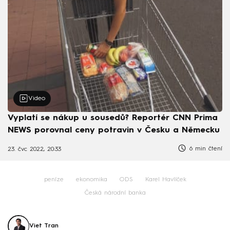
Video
Vyplatí se nákup u sousedů? Reportér CNN Prima
NEWS porovnal ceny potravin v Česku a Německu
6 min čtení
23. čvc 2022, 20:33
peníze
ekonomika
ODS
Karel Havlíček
Česká národní banka
Viet Tran