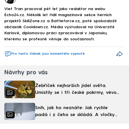
Viet Tran pracoval pět let jako redaktor na webu
Echo24.cz. Několik let řídil magazínové sekce herních
projektů SkillZone.cz a Battleforce.cz, poté spoluzaložil
občasník Cooldown.cz. Média vystudoval na Univerzitě
Karlově, diplomovou práci zpracovával v Japonsku,
kterému se profesně věnuje do současnosti.
Pro tento článek jsou komentáře vypnuté
Návrhy pro vás
Žebříček nejhorších jídel světa.
Umístily se i tři české pokrmy, vévodí
skandinávská kuchyně
Sníh, jak ho neznáte: Jak rychle
padá i z čeho se skládá. A vločky
nejsou bílé