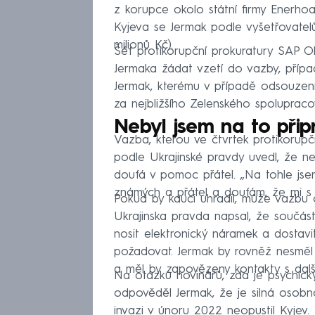
z korupce okolo státní firmy Enerhoa
Kyjeva se Jermak podle vyšetřovatelů 
milionů Kč).
Šéf protikorupční prokuratury SAP 
Jermaka žádat vzetí do vazby, případn
Jermak, kterému v případě odsouzení
za nejbližšího Zelenského spoluprac
Nebyl jsem na to přip
Vazba, kterou ve čtvrtek protikorupčn
podle Ukrajinské pravdy uvedl, že n
doufá v pomoc přátel. „Na tohle jse
známých a přátel a doufám, že mi s 
Pokud by kauci uhradil, může vazbu 
Ukrajinska pravda napsal, že součást
nosit elektronický náramek a dostavi
požadovat. Jermak by rovněž nesměl 
a měl by zapovězeny kontakty s dalš
Na otázku novinářů, zda je psychick
odpověděl Jermak, že je silná osobno
invazi v únoru 2022 neopustil Kyjev.