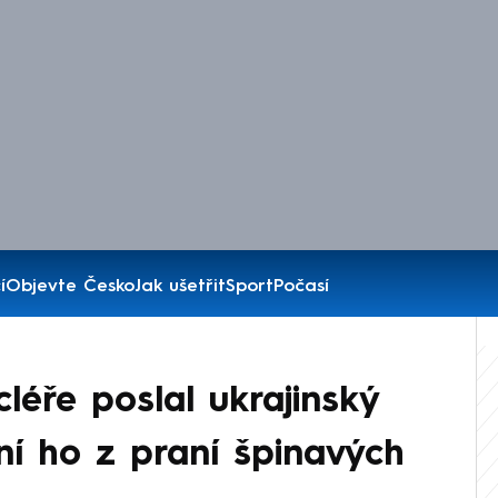
í
Objevte Česko
Jak ušetřit
Sport
Počasí
léře poslal ukrajinský
ní ho z praní špinavých