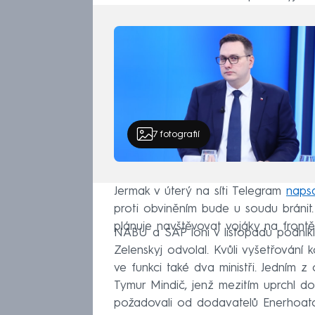
7
fotografií
Jermak v úterý na síti Telegram
napsa
proti obviněním bude u soudu bránit.
plánuje navštěvovat vojáky na front
NABU a SAP loni v listopadu podnikl
Zelenskyj odvolal. Kvůli vyšetřování 
ve funkci také dva ministři. Jedním z
Tymur Mindič, jenž mezitím uprchl do
požadovali od dodavatelů Enerhoato