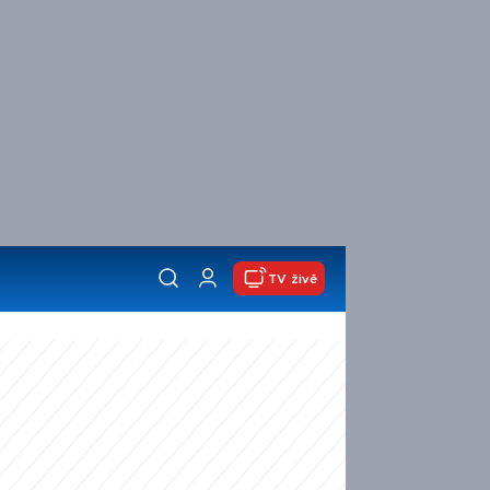
TV živě