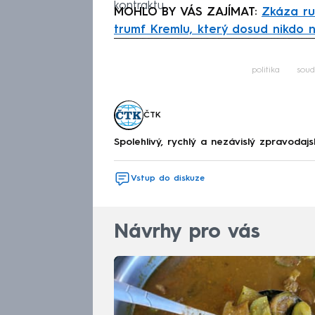
kontraktu.
MOHLO BY VÁS ZAJÍMAT:
Zkáza ru
trumf Kremlu, který dosud nikdo n
Fa
politika
soud
ČTK
Spolehlivý, rychlý a nezávislý zpravodajs
Vstup do diskuze
Návrhy pro vás