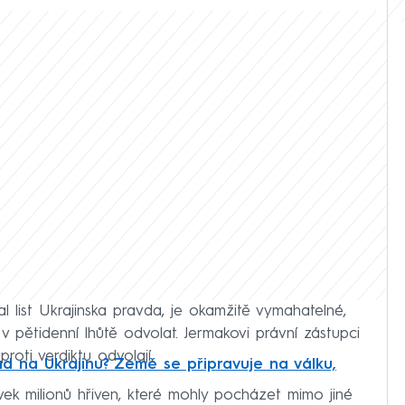
l list Ukrajinska pravda, je okamžitě vymahatelné,
 pětidenní lhůtě odvolat. Jermakovi právní zástupci
proti verdiktu odvolají.
d na Ukrajinu? Země se připravuje na válku,
vek milionů hřiven, které mohly pocházet mimo jiné