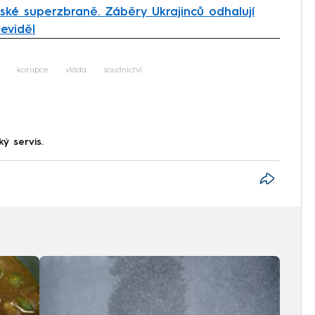
ské superzbraně. Záběry Ukrajinců odhalují
eviděl
iled to fetch
korupce
vláda
soudnictví
ký servis.