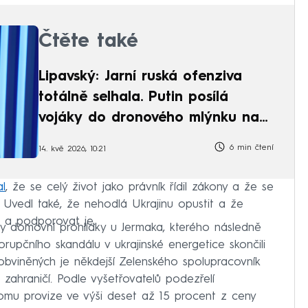
Čtěte také
Lipavský: Jarní ruská ofenziva
totálně selhala. Putin posílá
vojáky do dronového mlýnku na
maso
6 min čtení
14. kvě 2026, 10:21
l
, že se celý život jako právník řídil zákony a že se
 Uvedl také, že nehodlá Ukrajinu opustit a že
ě a podporovat je.
y domovní prohlídky u Jermaka, kterého následně
korupčního skandálu v ukrajinské energetice skončili
 obviněných je někdejší Zelenského spolupracovník
 zahraničí. Podle vyšetřovatelů podezřelí
mu provize ve výši deset až 15 procent z ceny