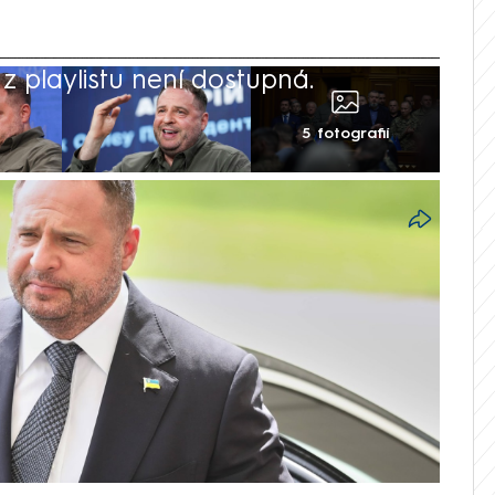
 playlistu není dostupná.
5 fotografií
ční soud ve čtvrtek poslal bývalého šéfa
je Jermaka do vazby a zároveň stanovil
66 milionů Kč). Informovala o tom agentura
 k vlivným spojencům prezidenta
obviněním z praní špinavých peněz.
rotikorupční úřad Ukrajiny (NABU) v úterý
dmětem žádného vyšetřování.