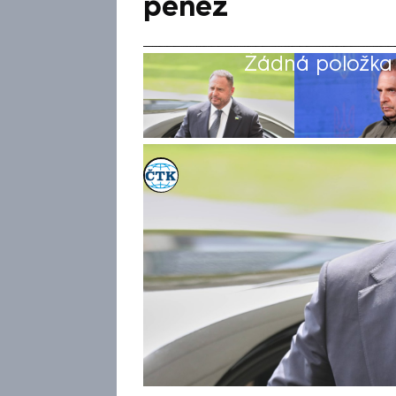
peněz
Žádná položka z
ČTK
Akt. 14. kvě 2026, 11:09
• 14. kvě 2026, 08:58
Ukrajinský nejvyšší protikorup
prezidentské kanceláře Andri
kauci na 140 milionů hřiven (
Reuters. Jermak, který patřil
Volodymyra Zelenského, čelí 
Jermak vinu odmítá. Národní p
uvedl, že Zelenskyj není pře