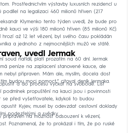
tom. Prostřednictvím výstavby luxusních rezidencí u
podílel na legalizaci 460 milionů hřiven (217
Oleksandr Klymenko tento týden uvedl, že bude pro
ě kauci ve výši 180 milionů hřiven (85 milionů Kč).
 hrozí až 12 let vězení, byl svého času pokládán
ovníka a jednoho z nejmocnějších mužů ve státě.
raven, uvedl Jermak
í soud nařídil, platí prozatím na 60 dní. Jermak
emá peníze na zaplacení stanovené kauce, ale
m nebyl připraven. Mám ale, myslím, docela dost
tím budou moci pomoct,“ citoval deník Jermaka.
opustit a do procesu vyčkat na svobodě. List
í podmínek propuštění na kauci jsou i povinnosti
t se před vyšetřovatele, kdykoli to budou
opustit Kyjev, musel by odevzdat cestovní doklady
ími podezřelými a svědky.
y připraven na možnost odsouzení k vězení,
st. Poznamenal, že to prokázal i tím, že po ruské