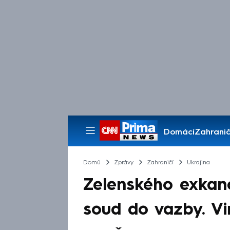
Domácí
Zahranič
Pořady
Domů
Zprávy
Zahraničí
Ukrajina
Zelenského exkanc
soud do vazby. Vi