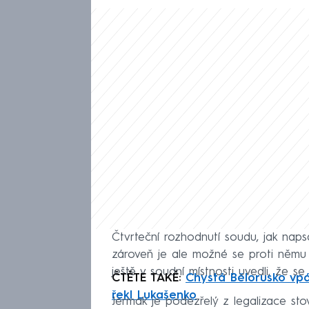
Čtvrteční rozhodnutí soudu, jak napsa
zároveň je ale možné se proti němu v
ještě v soudní místnosti uvedli, že se 
ČTĚTE TAKÉ:
Chystá Bělorusko vpá
řekl Lukašenko
Jermak je podezřelý z legalizace sto