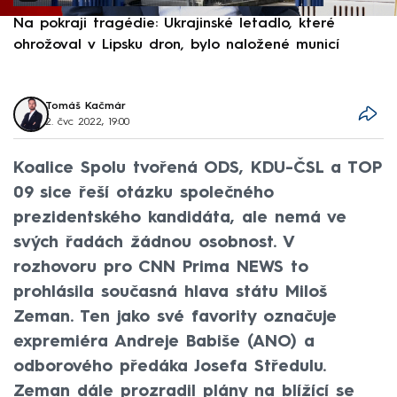
Na pokraji tragédie: Ukrajinské letadlo, které
P
ohrožoval v Lipsku dron, bylo naložené municí
e
Tomáš Kačmár
2. čvc 2022, 19:00
Koalice Spolu tvořená ODS, KDU-ČSL a TOP
09 sice řeší otázku společného
prezidentského kandidáta, ale nemá ve
svých řadách žádnou osobnost. V
rozhovoru pro CNN Prima NEWS to
prohlásila současná hlava státu Miloš
Zeman. Ten jako své favority označuje
expremiéra Andreje Babiše (ANO) a
odborového předáka Josefa Středulu.
Zeman dále prozradil plány na blížící se