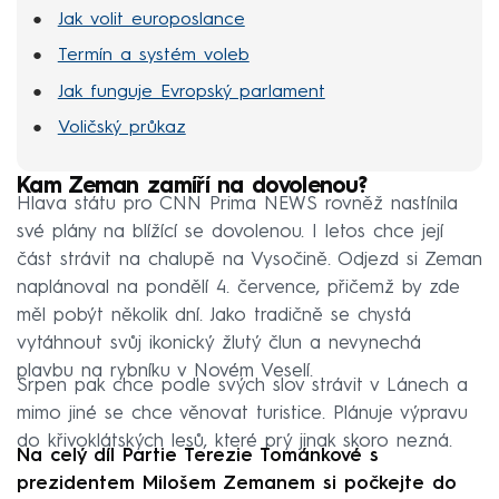
Jak volit europoslance
Termín a systém voleb
Jak funguje Evropský parlament
Voličský průkaz
Kam Zeman zamíří na dovolenou?
Hlava státu pro CNN Prima NEWS rovněž nastínila
své plány na blížící se dovolenou. I letos chce její
část strávit na chalupě na Vysočině. Odjezd si Zeman
naplánoval na pondělí 4. července, přičemž by zde
měl pobýt několik dní. Jako tradičně se chystá
vytáhnout svůj ikonický žlutý člun a nevynechá
plavbu na rybníku v Novém Veselí.
Srpen pak chce podle svých slov strávit v Lánech a
mimo jiné se chce věnovat turistice. Plánuje výpravu
do křivoklátských lesů, které prý jinak skoro nezná.
Na celý díl Partie Terezie Tománkové s
prezidentem Milošem Zemanem si počkejte do