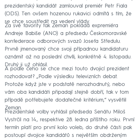
prezidentský kandidát zamlouval premiér Petr Fiala
(ODS). Ten ovšem hozenou rukavici odmítá s tím, že
se chce soustředit na vedení vlády.
Za své favority tak Zeman pokládá expremiéra
Andreje Babiše (ANO) a předsedu Českomoravské
konfederace odborových svazů Josefa Středulu.
Prvně jmenovaný chce svoji případnou kandidaturu
oznámit až na poslední chvíli, konkrétně 4. listopadu.
Druhý ji už ohlásil.
A podle čeho se chce mezi touto dvojicí prezident
rozhodovat? „Podle výsledku televizních debat.
Protože když jste v podstatě nerozhodnutý, nebo
vám oba kandidáti připadají stejně dobří, tak v tom
případě potřebujete dodatečné kritérium,“ vysvětlil
Zeman.
Prezidentské volby vyhlásil předseda Senátu Miloš
Vystrčil na 14., respektive 28. ledna příštího roku. První
termín platí pro první kolo voleb, do druhé části pak
postoupí dvojice kandidátů s největším obdrženým