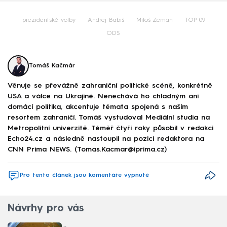
prezidentské volby
Andrej Babiš
Miloš Zeman
TOP 09
ODS
Tomáš Kačmár
Věnuje se převážně zahraniční politické scéně, konkrétně
USA a válce na Ukrajině. Nenechává ho chladným ani
domácí politika, akcentuje témata spojená s naším
resortem zahraničí. Tomáš vystudoval Mediální studia na
Metropolitní univerzitě. Téměř čtyři roky působil v redakci
Echo24.cz a následně nastoupil na pozici redaktora na
CNN Prima NEWS. (Tomas.Kacmar@iprima.cz)
Pro tento článek jsou komentáře vypnuté
Návrhy pro vás