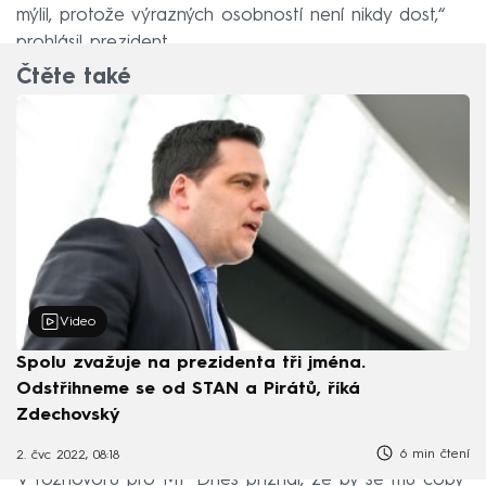
mýlil, protože výrazných osobností není nikdy dost,“
prohlásil prezident.
Čtěte také
Video
Spolu zvažuje na prezidenta tři jména.
Odstřihneme se od STAN a Pirátů, říká
Zdechovský
6 min čtení
2. čvc 2022, 08:18
V rozhovoru pro MF Dnes přiznal, že by se mu coby