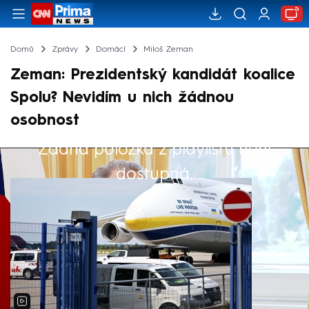
Domů
Zprávy
Domácí
Miloš Zeman
Zeman: Prezidentský kandidát koalice
Spolu? Nevidím u nich žádnou
osobnost
Žádná položka z playlistu není
Výběr redakce
dostupná.