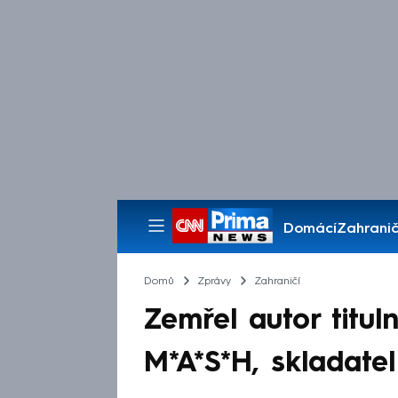
Domácí
Zahranič
Pořady
Domů
Zprávy
Zahraničí
Zemřel autor titul
M*A*S*H, skladate