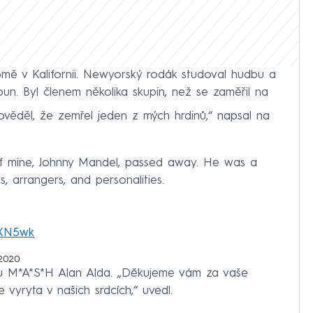
mě v Kalifornii. Newyorský rodák studoval hudbu a
un. Byl členem několika skupin, než se zaměřil na
ověděl, že zemřel jeden z mých hrdinů,“ napsal na
of mine, Johnny Mandel, passed away. He was a
, arrangers, and personalities.
4XN5wk
2020
iálu M*A*S*H Alan Alda. „Děkujeme vám za vaše
 vyryta v našich srdcích,“ uvedl.