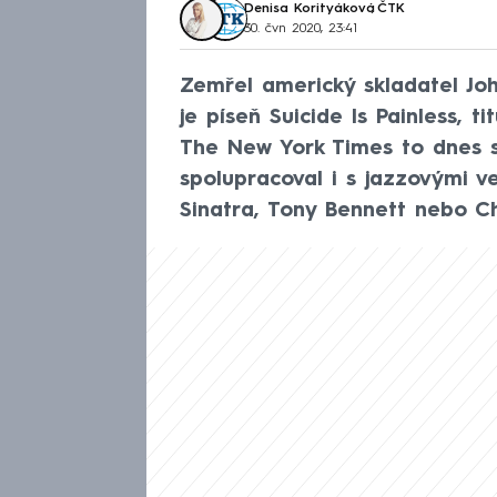
Denisa Korityáková
,
ČTK
30. čvn 2020, 23:41
Zemřel americký skladatel Jo
je píseň Suicide Is Painless, t
The New York Times to dnes s
spolupracoval i s jazzovými ve
Sinatra, Tony Bennett nebo Ch