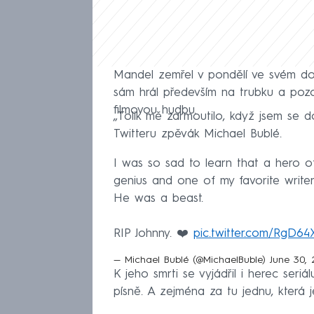
Mandel zemřel v pondělí ve svém do
sám hrál především na trubku a pozo
filmovou hudbu.
„Tolik mě zarmoutilo, když jsem se d
Twitteru zpěvák Michael Bublé.
I was so sad to learn that a hero 
genius and one of my favorite writers
He was a beast.
RIP Johnny. ❤️
pic.twitter.com/RgD6
— Michael Bublé (@MichaelBuble)
June 30, 
K jeho smrti se vyjádřil i herec ser
písně. A zejména za tu jednu, která je