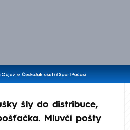
í
Objevte Česko
Jak ušetřit
Sport
Počasí
ky šly do distribuce,
pošťačka. Mluvčí pošty