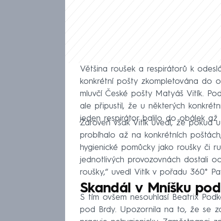
Většina roušek a respirátorů k odesl
konkrétní pošty zkompletována do ob
mluvčí České pošty Matyáš Vitík. Podl
ale připustil, že u některých konkré
jeden respirátor balilo do obálek až 
Zároveň však Vitík uvedl, že pokud 
probíhalo až na konkrétních poštách,
hygienické pomůcky jako roušky či ru
jednotlivých provozovnách dostali o
roušky,“ uvedl Vitík v pořadu 360° Pa
Skandál v Mníšku pod
S tím ovšem nesouhlasí Beatrix Podk
pod Brdy. Upozornila na to, že se z