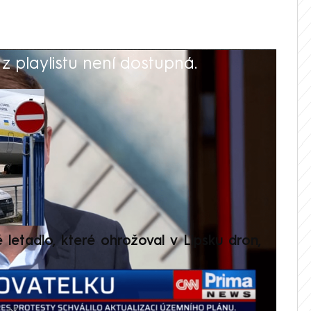
 playlistu není dostupná.
V
é letadlo, které ohrožoval v Lipsku dron,
Přilá
polit