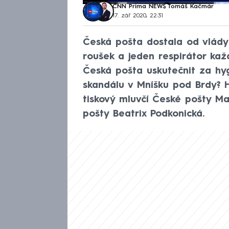
CNN Prima NEWS
,
Tomáš Kačmár
17. zář 2020, 22:31
Česká pošta dostala od vlády 
roušek a jeden respirátor každ
Česká pošta uskutečnit za hyg
skandálu v Mníšku pod Brdy? H
tiskový mluvčí České pošty Ma
pošty Beatrix Podkonická.