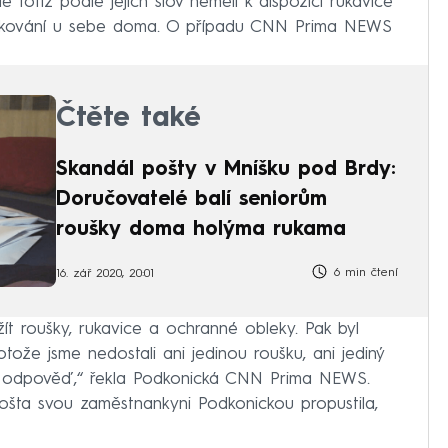
 totiž podle jejích slov neměli k dispozici rukavice
bálkování u sebe doma. O případu CNN Prima NEWS
Čtěte také
Skandál pošty v Mníšku pod Brdy:
Doručovatelé balí seniorům
roušky doma holýma rukama
6 min čtení
16. zář 2020, 20:01
ít roušky, rukavice a ochranné obleky. Pak byl
tože jsme nedostali ani jedinou roušku, ani jediný
li odpověď,“ řekla Podkonická CNN Prima NEWS.
pošta svou zaměstnankyni Podkonickou propustila,