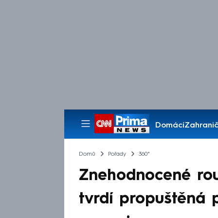
Domácí
Zahranič
Pořady
Domů
Pořady
360°
Znehodnocené rouš
tvrdí propuštěná 