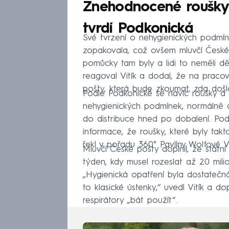
Znehodnocené roušky 
tvrdí Podkonická
Své tvrzení o nehygienických podmí
zopakovala, což ovšem mluvčí České p
pomůcky tam byly a lidi to neměli 
reagoval Vitík a dodal, že na pracov
pošty, která bude zkoumat, zda došl
Podle Podkonické se navíc roušky a r
nehygienických podmínek, normálně dis
do distribuce hned po dobalení. Podle
informace, že roušky, které byly tak
řekl v pořadu 360° Pavlíny Wolfové Vi
Mluvčí České pošty doplnil, že státn
týden, kdy musel rozeslat až 20 mil
„Hygienická opatření byla dostatečn
to klasické ústenky,“ uvedl Vitík a d
respirátory „bát použít“.