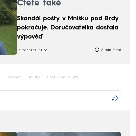
Čtěte také
Skandál pošty v Mníšku pod Brdy
pokračuje. Doručovatelka dostala
výpověď
6 min čtení
17. zář 2020, 20:56
r
rukavice
roušky
CNN Prima NEWS