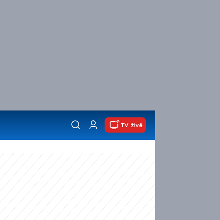
TV živě