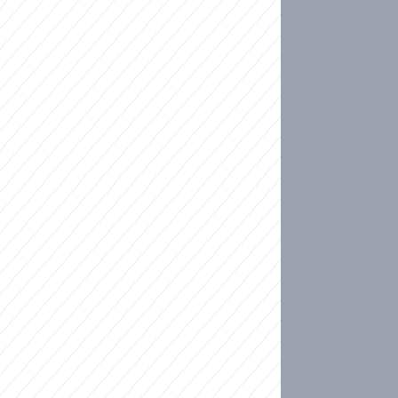
ideo
kat migranty do Česka? Sami by odešli, tvrdí exp
ické sebevraždě