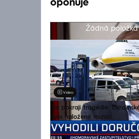
oponuje
Žádná položka z
Výběr redakce
Video
Na pokraji tragédie: Ukrajinsk
bylo naložené municí