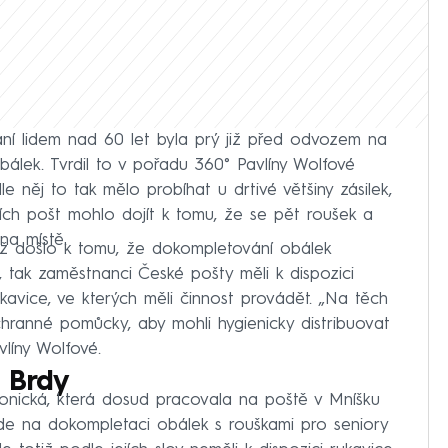
ání lidem nad 60 let byla prý již před odvozem na
álek. Tvrdil to v pořadu 360° Pavlíny Wolfové
e něj to tak mělo probíhat u drtivé většiny zásilek,
tních pošt mohlo dojít k tomu, že se pět roušek a
na místě.
už došlo k tomu, že dokompletování obálek
 tak zaměstnanci České pošty měli k dispozici
kavice, ve kterých měli činnost provádět. „Na těch
chranné pomůcky, aby mohli hygienicky distribuovat
vlíny Wolfové.
 Brdy
onická, která dosud pracovala na poště v Mníšku
de na dokompletaci obálek s rouškami pro seniory