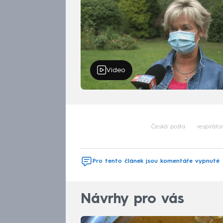
Video
Česká pošta
respiráto
Pro tento článek jsou komentáře vypnuté
Návrhy pro vás