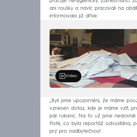
pracuje nehygienicky. Zaměstnanci zde
ani roušky a navíc pracovali na o
informovala již dříve.
Video
„Byli jsme upozorněni, že máme použ
vznesen dotaz, kde je máme vzít, pro
pár rukavic. Na to už jsme nedosta
Poté, co byla reportáž odvysílána, 
prý pro nadbytečnost.