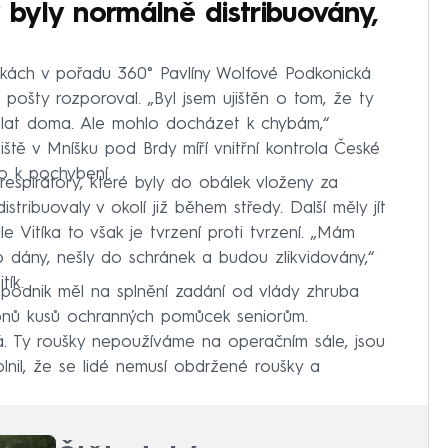
byly normálně distribuovány,
nkách v pořadu 360° Pavlíny Wolfové Podkonická
ošty rozporoval. „Byl jsem ujištěn o tom, že ty
dělat doma. Ale mohlo docházet k chybám,“
iště v Mníšku pod Brdy míří vnitřní kontrola České
o k pochybení.
espirátory, které byly do obálek vloženy za
tribuovaly v okolí již během středy. Další měly jít
 Vitíka to však je tvrzení proti tvrzení. „Mám
to dány, nešly do schránek a budou zlikvidovány,“
tík.
í podnik měl na splnění zadání od vlády zhruba
ionů kusů ochranných pomůcek seniorům.
á. Ty roušky nepoužíváme na operačním sále, jsou
oplnil, že se lidé nemusí obdržené roušky a