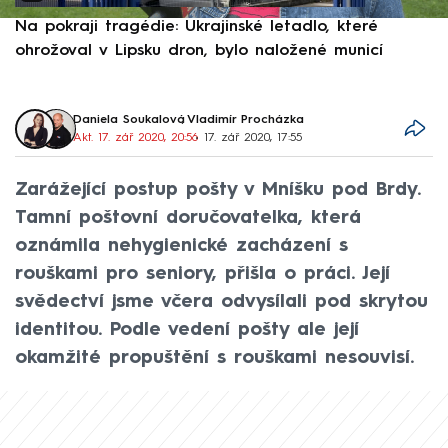
Na pokraji tragédie: Ukrajinské letadlo, které
P
ohrožoval v Lipsku dron, bylo naložené municí
e
Daniela Soukalová
,
Vladimír Procházka
Akt. 17. zář 2020, 20:56
• 17. zář 2020, 17:55
Zarážející postup pošty v Mníšku pod Brdy.
Tamní poštovní doručovatelka, která
oznámila nehygienické zacházení s
rouškami pro seniory, přišla o práci. Její
svědectví jsme včera odvysílali pod skrytou
identitou. Podle vedení pošty ale její
okamžité propuštění s rouškami nesouvisí.