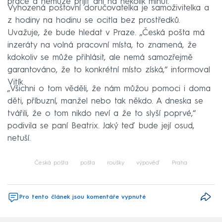
práce a nemůže přijít ani na několik minut.
Vyhozená poštovní doručovatelka je samoživitelka a
z hodiny na hodinu se ocitla bez prostředků.
Uvažuje, že bude hledat v Praze. „Česká pošta má
inzeráty na volná pracovní místa, to znamená, že
kdokoliv se může přihlásit, ale nemá samozřejmě
garantováno, že to konkrétní místo získá,“ informoval
Vitík.
„Všichni o tom věděli, že nám můžou pomoci i doma
děti, příbuzní, manžel nebo tak někdo. A dneska se
tvářili, že o tom nikdo neví a že to slyší poprvé,“
podivila se paní Beatrix. Jaký teď bude její osud,
netuší.
Česká pošta
pošta
roušky
výpověď
Praha
Pro tento článek jsou komentáře vypnuté