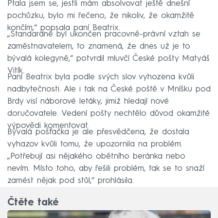
Ptala jsem se, jestli mám absolvovat ještě dnešní
pochůzku, bylo mi řečeno, že nikoliv, že okamžitě
končím,“ popsala paní Beatrix.
„Standardně byl ukončen pracovně-právní vztah se
zaměstnavatelem, to znamená, že dnes už je to
bývalá kolegyně,“ potvrdil mluvčí České pošty Matyáš
Vitík.
Paní Beatrix byla podle svých slov vyhozena kvůli
nadbytečnosti. Ale i tak na České poště v Mníšku pod
Brdy visí náborové letáky, jimiž hledají nové
doručovatele. Vedení pošty nechtělo důvod okamžité
výpovědi komentovat.
Bývalá pošťačka je ale přesvědčena, že dostala
vyhazov kvůli tomu, že upozornila na problém.
„Potřebují asi nějakého obětního beránka nebo
nevím. Místo toho, aby řešili problém, tak se to snaží
zamést nějak pod stůl,“ prohlásila.
Čtěte také