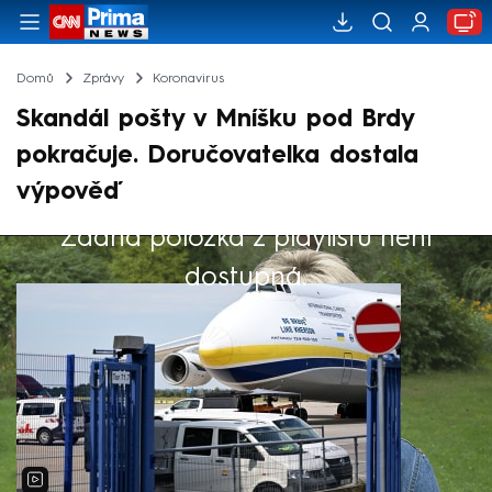
Domů
Zprávy
Koronavirus
Skandál pošty v Mníšku pod Brdy
pokračuje. Doručovatelka dostala
výpověď
Žádná položka z playlistu není
Výběr redakce
dostupná.