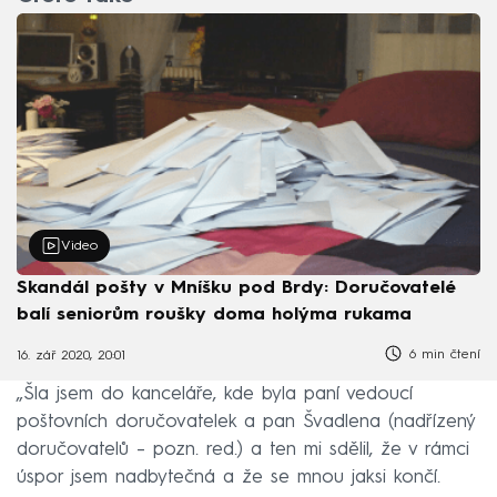
Video
Skandál pošty v Mníšku pod Brdy: Doručovatelé
balí seniorům roušky doma holýma rukama
6 min čtení
16. zář 2020, 20:01
„Šla jsem do kanceláře, kde byla paní vedoucí
poštovních doručovatelek a pan Švadlena (nadřízený
doručovatelů – pozn. red.) a ten mi sdělil, že v rámci
úspor jsem nadbytečná a že se mnou jaksi končí.