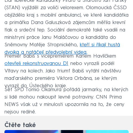
Lídr liberecké kandidátky Pirátů a Starostů Jan Farský
(STAN) vyjížděl za voliči velorexem. Olomoucká ČSSD
objížděla kraj s mobilní ambulancí, ve které kandidátka
a primářka Dana Galuszková zájemcům měřila krevní
tlak a srdeční tep. Sociální demokraté také vsadili na
ministryni práce Janu Maláčovou a kandidáta do
Sněmovny Matěje Stropnického,
kteří si říkají hustá
dvojka a natáčejí předvolební videa.
Premiér Babiš s vicepremiérem Karlem Havlíčkem
otevřeli rekonstruovanou D1
nebo vyrazili podél
Vltavy na kolech. Jako triumf Babiš vytáhl návštěvu
maďarského premiéra Viktora Orbána, se kterým
vyrazil do Ústeckého kraje.
Šéf SPD Tomio Okamura pořádá jarmarky, na kterých
si lidé mohou nakoupit levné potraviny. CNN Prima
NEWS však už v minulosti upozornila na to, že ceny
nejsou reálné.
Čtěte také