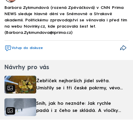
Barbora Zykmundová (rozená Zpěváčková) v CNN Prima
NEWS sleduje hlavně dění ve Sněmovně a Strakově
akademii. Politickému zpravodajství se věnovala i před tím
na webu Novinky.cz, kde pracovala šest let.
(Barbora.Zykmundova@iprima.cz)
Vstup do diskuze
Návrhy pro vás
Žebříček nejhorších jídel světa.
Umístily se i tři české pokrmy, vévodí
skandinávská kuchyně
Sníh, jak ho neznáte: Jak rychle
padá i z čeho se skládá. A vločky
nejsou bílé