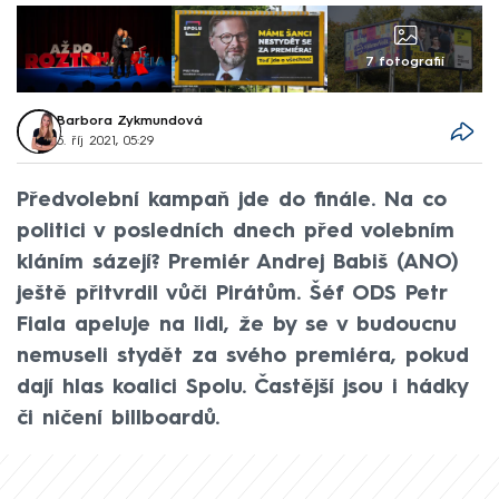
7 fotografií
Barbora Zykmundová
5. říj 2021, 05:29
Předvolební kampaň jde do finále. Na co
politici v posledních dnech před volebním
kláním sázejí? Premiér Andrej Babiš (ANO)
ještě přitvrdil vůči Pirátům. Šéf ODS Petr
Fiala apeluje na lidi, že by se v budoucnu
nemuseli stydět za svého premiéra, pokud
dají hlas koalici Spolu. Častější jsou i hádky
či ničení billboardů.