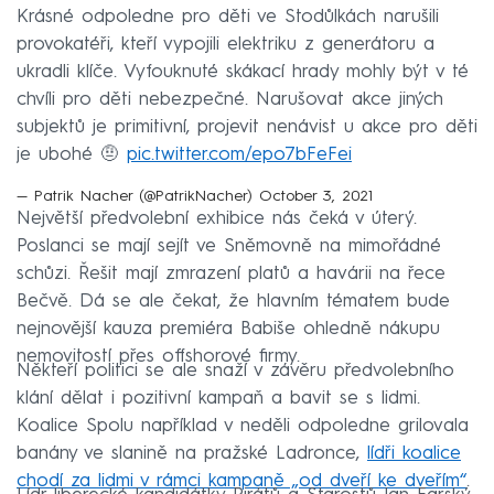
Krásné odpoledne pro děti ve Stodůlkách narušili
provokatéři, kteří vypojili elektriku z generátoru a
ukradli klíče. Vyfouknuté skákací hrady mohly být v té
chvíli pro děti nebezpečné. Narušovat akce jiných
subjektů je primitivní, projevit nenávist u akce pro děti
je ubohé 🤨
pic.twitter.com/epo7bFeFei
— Patrik Nacher (@PatrikNacher)
October 3, 2021
Největší předvolební exhibice nás čeká v úterý.
Poslanci se mají sejít ve Sněmovně na mimořádné
schůzi. Řešit mají zmrazení platů a havárii na řece
Bečvě. Dá se ale čekat, že hlavním tématem bude
nejnovější kauza premiéra Babiše ohledně nákupu
nemovitostí přes offshorové firmy.
Někteří politici se ale snaží v závěru předvolebního
klání dělat i pozitivní kampaň a bavit se s lidmi.
Koalice Spolu například v neděli odpoledne grilovala
banány ve slanině na pražské Ladronce,
lídři koalice
chodí za lidmi v rámci kampaně „od dveří ke dveřím“
.