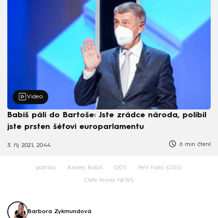
Video
Babiš pálí do Bartoše: Jste zrádce národa, políbil
jste prsten šéfovi europarlamentu
6 min čtení
3. říj 2021, 20:44
politika
Andrej Babiš
ODS
Petr Fiala (ODS)
CNN Prima NEWS
Barbora Zykmundová