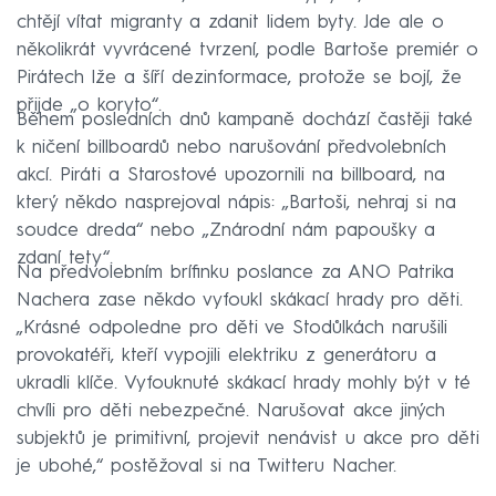
chtějí vítat migranty a zdanit lidem byty. Jde ale o
několikrát vyvrácené tvrzení, podle Bartoše premiér o
Pirátech lže a šíří dezinformace, protože se bojí, že
přijde „o koryto“.
Během posledních dnů kampaně dochází častěji také
k ničení billboardů nebo narušování předvolebních
akcí. Piráti a Starostové upozornili na billboard, na
který někdo nasprejoval nápis: „Bartoši, nehraj si na
soudce dreda“ nebo „Znárodní nám papoušky a
zdaní tety“.
Na předvolebním brífinku poslance za ANO Patrika
Nachera zase někdo vyfoukl skákací hrady pro děti.
„Krásné odpoledne pro děti ve Stodůlkách narušili
provokatéři, kteří vypojili elektriku z generátoru a
ukradli klíče. Vyfouknuté skákací hrady mohly být v té
chvíli pro děti nebezpečné. Narušovat akce jiných
subjektů je primitivní, projevit nenávist u akce pro děti
je ubohé,“ postěžoval si na Twitteru Nacher.