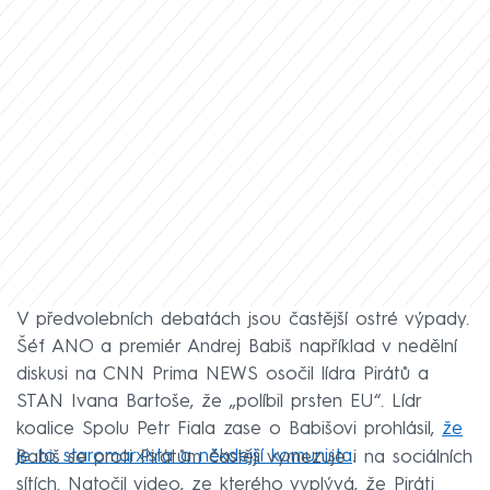
V předvolebních debatách jsou častější ostré výpady.
Šéf ANO a premiér Andrej Babiš například v nedělní
diskusi na CNN Prima NEWS osočil lídra Pirátů a
STAN Ivana Bartoše, že „políbil prsten EU“. Lídr
koalice Spolu Petr Fiala zase o Babišovi prohlásil,
že
je to staromarxista a někdejší komunista
.
Babiš se proti Pirátům častěji vymezuje i na sociálních
sítích. Natočil video, ze kterého vyplývá, že Piráti