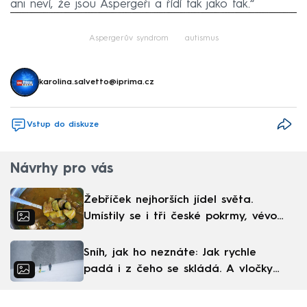
ani neví, že jsou Aspergeři a řídí tak jako tak.“
Failed to fetch
Aspergerův syndrom
autismus
karolina.salvetto@iprima.cz
Vstup do diskuze
Návrhy pro vás
Žebříček nejhorších jídel světa.
Umístily se i tři české pokrmy, vévodí
skandinávská kuchyně
Sníh, jak ho neznáte: Jak rychle
padá i z čeho se skládá. A vločky
nejsou bílé