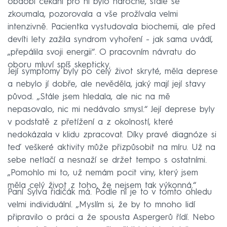
období čekání pro ni bylo náročné, stále se
zkoumala, pozorovala a vše prožívala velmi
intenzivně. Pacientka vystudovala biochemii, ale před
devíti lety zažila syndrom vyhoření - jak sama uvádí,
„přepálila svoji energii“. O pracovním návratu do
oboru mluví spíš skepticky.
Její symptomy byly po celý život skryté, měla deprese
a nebylo jí dobře, ale nevěděla, jaký mají její stavy
původ. „Stále jsem hledala, ale nic na mě
nepasovalo, nic mi nedávalo smysl.“ Její deprese byly
v podstatě z přetížení a z okolností, které
nedokázala v klidu zpracovat. Díky pravé diagnóze si
teď veškeré aktivity může přizpůsobit na míru. Už na
sebe netlačí a nesnaží se držet tempo s ostatními.
„Pomohlo mi to, už nemám pocit viny, který jsem
měla celý život z toho, že nejsem tak výkonná.“
Paní Sylva řidičák má. Podle ní je to v tomto ohledu
velmi individuální. „Myslím si, že by to mnoho lidí
připravilo o práci a že spousta Aspergerů řídí. Nebo