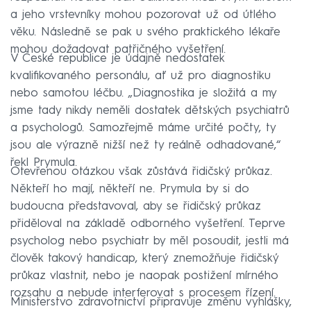
a jeho vrstevníky mohou pozorovat už od útlého
věku. Následně se pak u svého praktického lékaře
mohou dožadovat patřičného vyšetření.
V České republice je údajně nedostatek
kvalifikovaného personálu, ať už pro diagnostiku
nebo samotou léčbu. „Diagnostika je složitá a my
jsme tady nikdy neměli dostatek dětských psychiatrů
a psychologů. Samozřejmě máme určité počty, ty
jsou ale výrazně nižší než ty reálně odhadované,“
řekl Prymula.
Otevřenou otázkou však zůstává řidičský průkaz.
Někteří ho mají, někteří ne. Prymula by si do
budoucna představoval, aby se řidičský průkaz
přiděloval na základě odborného vyšetření. Teprve
psycholog nebo psychiatr by měl posoudit, jestli má
člověk takový handicap, který znemožňuje řidičský
průkaz vlastnit, nebo je naopak postižení mírného
rozsahu a nebude interferovat s procesem řízení.
Ministerstvo zdravotnictví připravuje změnu vyhlášky,