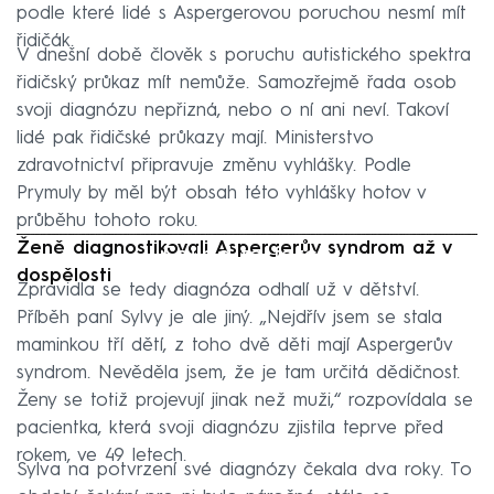
podle které lidé s Aspergerovou poruchou nesmí mít
řidičák.
V dnešní době člověk s poruchu autistického spektra
řidičský průkaz mít nemůže. Samozřejmě řada osob
svoji diagnózu nepřizná, nebo o ní ani neví. Takoví
lidé pak řidičské průkazy mají. Ministerstvo
zdravotnictví připravuje změnu vyhlášky. Podle
Prymuly by měl být obsah této vyhlášky hotov v
průběhu tohoto roku.
Ženě diagnostikovali Aspergerův syndrom až v
Failed to fetch
dospělosti
Zpravidla se tedy diagnóza odhalí už v dětství.
Příběh paní Sylvy je ale jiný. „Nejdřív jsem se stala
maminkou tří dětí, z toho dvě děti mají Aspergerův
syndrom. Nevěděla jsem, že je tam určitá dědičnost.
Ženy se totiž projevují jinak než muži,“ rozpovídala se
pacientka, která svoji diagnózu zjistila teprve před
rokem, ve 49 letech.
Sylva na potvrzení své diagnózy čekala dva roky. To