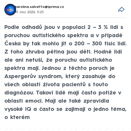
karolina.salvetto@iprima.cz
19. úno 2020, 11:25
Podle odhadů jsou v populaci 2 – 3 % lidí s
poruchou autistického spektra a v případě
Česka by tak mohlo jít o 200 – 300 tisíc lidí.
Z toho zhruba pětina jsou děti. Hodně lidí
ale ani netuší, že poruchu autistického
spektra mají. Jednou z těchto poruch je
Aspergerův syndrom, který zasahuje do
všech oblastí života pacientů s touto
diagnózou. Takoví lidé mají často potíže v
oblasti emocí. Mají ale také zpravidla
vysoké IQ a často se zajímají o jedno téma,
o kterém