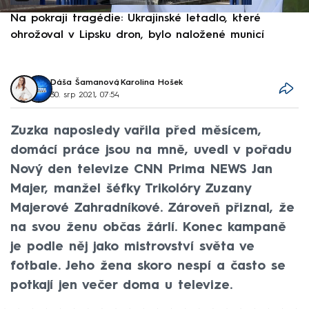
Na pokraji tragédie: Ukrajinské letadlo, které
P
ohrožoval v Lipsku dron, bylo naložené municí
e
Dáša Šamanová
,
Karolina Hošek
30. srp 2021, 07:54
Zuzka naposledy vařila před měsícem,
domácí práce jsou na mně, uvedl v pořadu
Nový den televize CNN Prima NEWS Jan
Majer, manžel šéfky Trikolóry Zuzany
Majerové Zahradníkové. Zároveň přiznal, že
na svou ženu občas žárlí. Konec kampaně
je podle něj jako mistrovství světa ve
fotbale. Jeho žena skoro nespí a často se
potkají jen večer doma u televize.