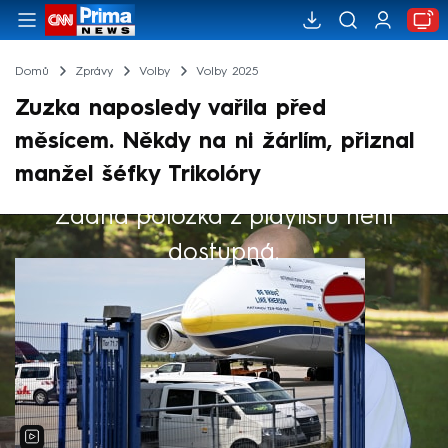
Domů
Zprávy
Volby
Volby 2025
Zuzka naposledy vařila před
měsícem. Někdy na ni žárlím, přiznal
manžel šéfky Trikolóry
Žádná položka z playlistu není
Výběr redakce
dostupná.