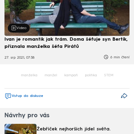
Video
Ivan je romantik jak trám. Doma šéfuje syn Bertík,
přiznala manželka šéfa Pirátů
6 min čtení
27. srp 2021, 07:38
manželka
manžel
kampaň
politika
STEM
Vstup do diskuze
Návrhy pro vás
Žebříček nejhorších jídel světa.