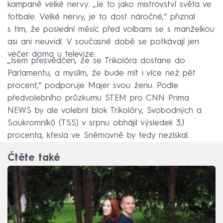
kampaně velké nervy. „Je to jako mistrovství světa ve
fotbale. Velké nervy, je to dost náročné,“ přiznal
s tím, že poslední měsíc před volbami se s manželkou
asi ani neuvidí. V současné době se potkávají jen
večer doma u televize.
„Jsem přesvědčen, že se Trikolóra dostane do
Parlamentu, a myslím, že bude mít i více než pět
procent,“ podporuje Majer svou ženu. Podle
předvolebního průzkumu STEM pro CNN Prima
NEWS by ale volební blok Trikolóry, Svobodných a
Soukromníků (TSS) v srpnu obhájil výsledek 3,1
procenta, křesla ve Sněmovně by tedy nezískal.
Čtěte také