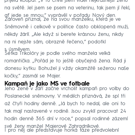
přijela koupat. „V tu chvíli jsem viděl nejkrásnější ženu
na světě. Jel jsem se psem na veterinu, tak jsem jí řekl,
ať jede se mnou,“ vyprávěl v pořadu Nový den.
Zároveň přiznal, že na svou manželku, která je ve
Sněmovně i celkově v politice často obklopená muži,
někdy žárlí. „Ale když si berete krásnou ženu, nikdy
na ni nejste sám, obrazně řečeno,“ podotkl
s úsměvem.
Šéfka Trikolóry je podle svého manžela velká
romantička. „Pořád je to ještě obyčejná žena. Rád ji
donesu kytku. Bohužel ji vždy okamžitě sežerou naše
kočky,“ zasmál se Majer.
Kampaň je jako MS ve fotbale
Jeho ženě v září začne vrcholit kampaň pro volby do
Poslanecké sněmovny. V médiích přiznává, že spí tři
až čtyři hodiny denně. „Já bych to nedal, ale oni to
tak mají nastavené v rodině. Jsou zvyklí pracovat 24
hodin denně 365 dní v roce,“ popsal rodinné zázemí
své ženy manžel Majerové Zahradníkové.
I pro něj ale představuje horká fáze předvolební