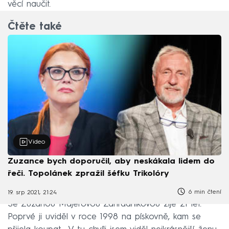
věcí naučit.
Čtěte také
Video
Zuzance bych doporučil, aby neskákala lidem do
řeči. Topolánek zpražil šéfku Trikolóry
6 min čtení
19. srp 2021, 21:24
Se Zuzanou Majerovou Zahradníkovou žije 21 let.
Poprvé ji uviděl v roce 1998 na pískovně, kam se