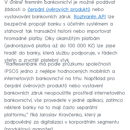
V online firemním bankovnictví je možné podávat
žádosti o
čerpání úvěrových produktů
nebo
vystavování bankovních záruk.
Rozhraním API
lze
bezpečně propojit banku s účetním systémem a
stahovat tak transakční historii nebo importovat
hromadné platby. Díky okamžitým platbám
(jednorázová platba až do 100 000 Kč) lze zase
hradit do banky, která službu podporuje, v řádech
vteřin a zrychlit platební styk.
“Raiffeisenbank má podle průzkumu společnosti
IPSOS jedno z nejlépe hodnocených mobilních a
internetových bankovnictví na trhu. Například pro
čerpání úvěrových produktů nebo vystavení
bankovních záruk neopouštíte prostředí internetového
bankovnictví, vše provedete v jedné aplikaci, zatímco
některé banky na to mají často separátní
platformu,” říká Jaroslav Kravčenko, který je
zodpovědný za digitalizaci v korporátním segmentu
(produktový manažer).