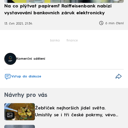
Na co plýtvat papírem? Raiffeisenbank nabízí
vystavování bankovních záruk elektronicky
6 min čtení
13. čvn 2021, 21:34
banka
finance
Komerční sdělení
Vstup do diskuze
Návrhy pro vás
Žebříček nejhorších jídel světa.
Umístily se i tři české pokrmy, vévodí
skandinávská kuchyně