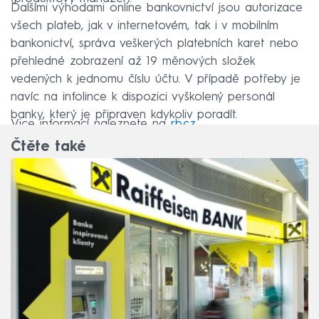
Dalšími výhodami online bankovnictví jsou autorizace
všech plateb, jak v internetovém, tak i v mobilním
bankonictví, správa veškerých platebních karet nebo
přehledné zobrazení až 19 měnových složek
vedených k jednomu číslu účtu. V případě potřeby je
navíc na infolince k dispozici vyškolený personál
banky, který je připraven kdykoliv poradít.
Vice informací naleznete na
rb.cz
.
Čtěte také