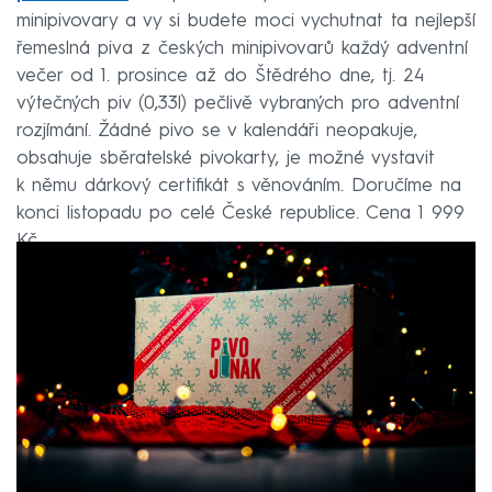
minipivovary a vy si budete moci vychutnat ta nejlepší
řemeslná piva z českých minipivovarů každý adventní
večer od 1. prosince až do Štědrého dne, tj. 24
výtečných piv (0,33l) pečlivě vybraných pro adventní
rozjímání. Žádné pivo se v kalendáři neopakuje,
obsahuje sběratelské pivokarty, je možné vystavit
k němu dárkový certifikát s věnováním. Doručíme na
konci listopadu po celé České republice. Cena 1 999
Kč.