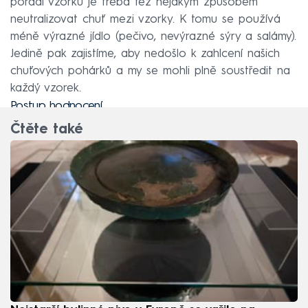
pořadí vzorků je třeba též nějakým způsobem
neutralizovat chuť mezi vzorky. K tomu se používá
méně výrazné jídlo (pečivo, nevýrazné sýry a salámy).
Jedině pak zajistíme, aby nedošlo k zahlcení našich
chuťových pohárků a my se mohli plně soustředit na
každý vzorek.
Postup hodnocení
Čtěte také