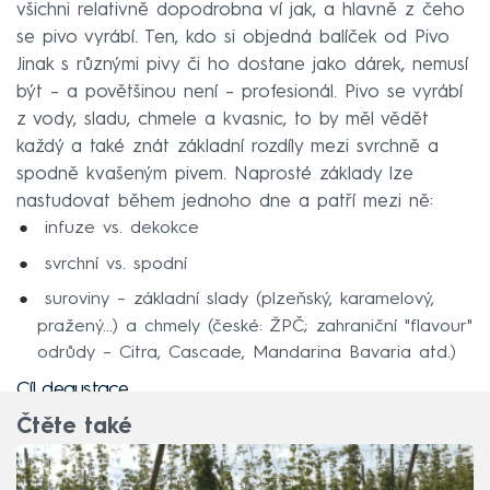
všichni relativně dopodrobna ví jak, a hlavně z čeho
se pivo vyrábí. Ten, kdo si objedná balíček od Pivo
Jinak s různými pivy či ho dostane jako dárek, nemusí
být – a povětšinou není – profesionál. Pivo se vyrábí
z vody, sladu, chmele a kvasnic, to by měl vědět
každý a také znát základní rozdíly mezi svrchně a
spodně kvašeným pivem. Naprosté základy lze
nastudovat během jednoho dne a patří mezi ně:
infuze vs. dekokce
svrchní vs. spodní
suroviny – základní slady (plzeňský, karamelový,
pražený...) a chmely (české: ŽPČ; zahraniční "flavour"
odrůdy – Citra, Cascade, Mandarina Bavaria atd.)
Cíl degustace
Čtěte také