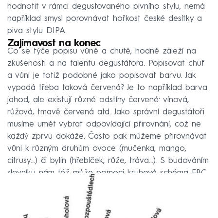
hodnotit v rámci degustovaného pivního stylu, nemá
například smysl porovnávat hořkost české desítky a
piva stylu DIPA.
Zajímavost na konec
Co se týče popisu vůně a chutě, hodně záleží na
zkušenosti a na talentu degustátora. Popisovat chuť
a vůni je totiž podobné jako popisovat barvu. Jak
vypadá třeba taková červená? Je to například barva
jahod, ale existují různé odstíny červené: vínová,
růžová, tmavě červená atd. Jako správní degustátoři
musíme umět vybrat odpovídající přirovnání, což ne
každý zprvu dokáže. Často pak můžeme přirovnávat
vůni k různým druhům ovoce (mučenka, mango,
citrusy...) či bylin (hřebíček, růže, tráva...). S budováním
slovníku nám též může pomoci kruhové schéma EBC.