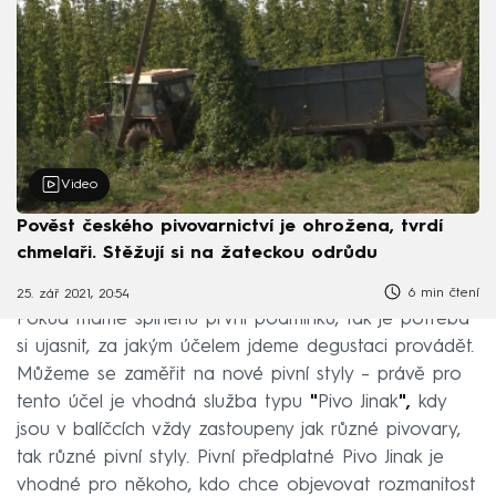
Video
Pověst českého pivovarnictví je ohrožena, tvrdí
chmelaři. Stěžují si na žateckou odrůdu
6 min čtení
25. zář 2021, 20:54
Pokud máme splněnu první podmínku, tak je potřeba
si ujasnit, za jakým účelem jdeme degustaci provádět.
Můžeme se zaměřit na nové pivní styly – právě pro
tento účel je vhodná služba typu
"
Pivo Jinak
",
kdy
jsou v balíčcích vždy zastoupeny jak různé pivovary,
tak různé pivní styly. Pivní předplatné Pivo Jinak je
vhodné pro někoho, kdo chce objevovat rozmanitost