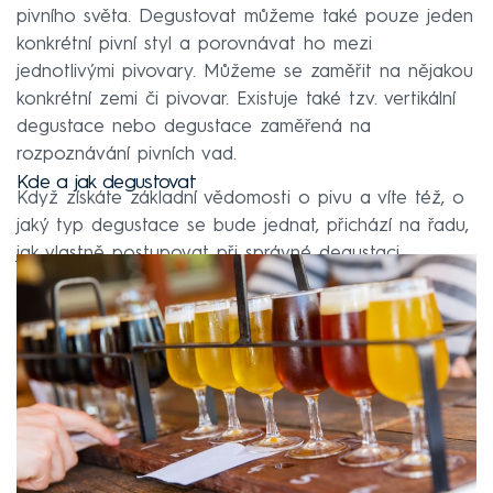
pivního světa. Degustovat můžeme také pouze jeden
konkrétní pivní styl a porovnávat ho mezi
jednotlivými pivovary. Můžeme se zaměřit na nějakou
konkrétní zemi či pivovar. Existuje také tzv. vertikální
degustace nebo degustace zaměřená na
rozpoznávání pivních vad.
Kde a jak degustovat
Když získáte základní vědomosti o pivu a víte též, o
jaký typ degustace se bude jednat, přichází na řadu,
jak vlastně postupovat při správné degustaci.