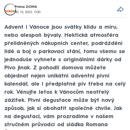
Prima DOMA
30. říj 2021, 11:00
Advent i Vánoce jsou svátky klidu a míru,
nebo alespoň bývaly. Hektická atmosféra
přelidněných nákupních center, podráždění
lidé a boj o parkovací stání, tomu všemu se
jednoduše vyhnete s originálními dárky od
Pivo jinak. Z pohodlí domova můžete
objednat nejen unikátní adventní pivní
kalendář, ale i předplatné piv třeba na celý
rok. Věnujte letos k Vánocům neotřelý
zážitek. Pivní degustace může být nový
způsob, jak si obohatit společné chvíle. Jak
na degustaci, vám prozradíme v našem
stručném průvodci od sládka Romana