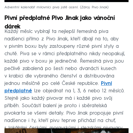
Adventní kalendář milovníci piva jistě ocení.
Zdroj: Pivo Jinak
Pivní předplatné Pivo Jinak jako vánoční
dárek
Každý měsíc vybírají ta nejlepší řemeslná piva
nadšenci přímo z Pivo Jinak, kteří dbají na to, aby
v pivním boxu byly zastoupeny různé pivní styly a
chutě. Piva se v rámci předplatného nikdy neopakují,
každé pivo v boxu je jedinečné. Řemeslná piva jsou
pečlivě zabalená po šesti nebo dvanácti kusech
v krabici dle vybraného členství a distribuována
jednou měsíčně po celé České republice.
Pivní
předplatné
lze objednat na 1, 3, 6 nebo 12 měsíců.
Stejně jako každý pivovar má i každé pivo svůj
příběh. Součástí balení je proto i sběratelská
pivokarta se všemi detaily. Pivo Jinak propojuje pivní
nadšence i ty, kteří pivu teprve přichází na chuť,
s lokálními českými, moravskými i slezskými pivovary.