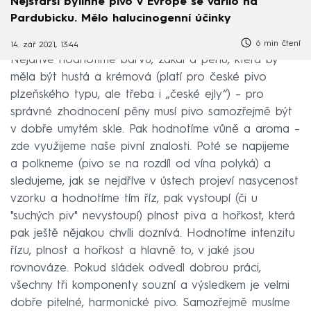
Nejstarší bylinné pivo v Evropě se vařilo na
Pardubicku. Mělo halucinogenní účinky
6 min čtení
14. zář 2021, 13:44
Nejdříve hodnotíme barvu, zákal a pěnu, která by
měla být hustá a krémová (platí pro české pivo
plzeňského typu, ale třeba i „české ejly“) – pro
správné zhodnocení pěny musí pivo samozřejmě být
v dobře umytém skle. Pak hodnotíme vůně a aroma –
zde využijeme naše pivní znalosti. Poté se napijeme
a polkneme (pivo se na rozdíl od vína polyká) a
sledujeme, jak se nejdříve v ústech projeví nasycenost
vzorku a hodnotíme tím říz, pak vystoupí (či u
"suchých piv" nevystoupí) plnost piva a hořkost, která
pak ještě nějakou chvíli doznívá. Hodnotíme intenzitu
řízu, plnost a hořkost a hlavně to, v jaké jsou
rovnováze. Pokud sládek odvedl dobrou práci,
všechny tři komponenty souzní a výsledkem je velmi
dobře pitelné, harmonické pivo. Samozřejmě musíme