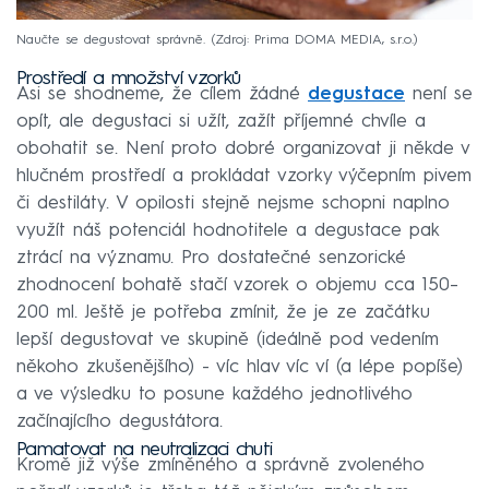
Naučte se degustovat správně.
Zdroj: Prima DOMA MEDIA, s.r.o.
Prostředí a množství vzorků
Asi se shodneme, že cílem žádné
degustace
není se
opít, ale degustaci si užít, zažít příjemné chvíle a
obohatit se. Není proto dobré organizovat ji někde v
hlučném prostředí a prokládat vzorky výčepním pivem
či destiláty. V opilosti stejně nejsme schopni naplno
využít náš potenciál hodnotitele a degustace pak
ztrácí na významu. Pro dostatečné senzorické
zhodnocení bohatě stačí vzorek o objemu cca 150–
200 ml. Ještě je potřeba zmínit, že je ze začátku
lepší degustovat ve skupině (ideálně pod vedením
někoho zkušenějšího) - víc hlav víc ví (a lépe popíše)
a ve výsledku to posune každého jednotlivého
začínajícího degustátora.
Pamatovat na neutralizaci chuti
Kromě již výše zmíněného a správně zvoleného