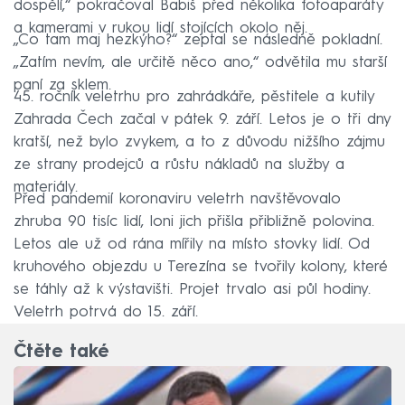
dospělí,“ pokračoval Babiš před několika fotoaparáty
a kamerami v rukou lidí stojících okolo něj.
„Co tam maj hezkýho?“ zeptal se následně pokladní.
„Zatím nevím, ale určitě něco ano,“ odvětila mu starší
paní za sklem.
45. ročník veletrhu pro zahrádkáře, pěstitele a kutily
Zahrada Čech začal v pátek 9. září. Letos je o tři dny
kratší, než bylo zvykem, a to z důvodu nižšího zájmu
ze strany prodejců a růstu nákladů na služby a
materiály.
Před pandemií koronaviru veletrh navštěvovalo
zhruba 90 tisíc lidí, loni jich přišla přibližně polovina.
Letos ale už od rána mířily na místo stovky lidí. Od
kruhového objezdu u Terezína se tvořily kolony, které
se táhly až k výstavišti. Projet trvalo asi půl hodiny.
Veletrh potrvá do 15. září.
Čtěte také