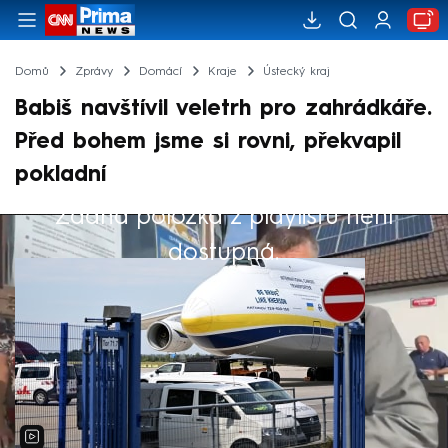
Domů
Zprávy
Domácí
Kraje
Ústecký kraj
Babiš navštívil veletrh pro zahrádkáře.
Před bohem jsme si rovni, překvapil
pokladní
Žádná položka z playlistu není
Výběr redakce
dostupná.