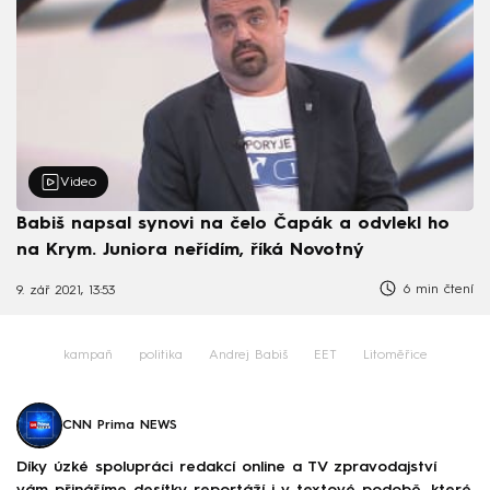
Video
Babiš napsal synovi na čelo Čapák a odvlekl ho
na Krym. Juniora neřídím, říká Novotný
6 min čtení
9. zář 2021, 13:53
kampaň
politika
Andrej Babiš
EET
Litoměřice
CNN Prima NEWS
Díky úzké spolupráci redakcí online a TV zpravodajství