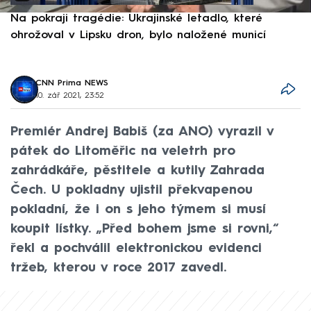
Na pokraji tragédie: Ukrajinské letadlo, které
P
ohrožoval v Lipsku dron, bylo naložené municí
e
CNN Prima NEWS
10. zář 2021, 23:52
Premiér Andrej Babiš (za ANO) vyrazil v
pátek do Litoměřic na veletrh pro
zahrádkáře, pěstitele a kutily Zahrada
Čech. U pokladny ujistil překvapenou
pokladní, že i on s jeho týmem si musí
koupit lístky. „Před bohem jsme si rovni,“
řekl a pochválil elektronickou evidenci
tržeb, kterou v roce 2017 zavedl.