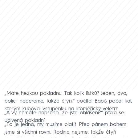
„Máte hezkou pokladnu. Tak kolik lístků? Jeden, dva,
policii nebereme, takže čtyři,“ počítal Babiš počet lidí,
kterým kupoval vstupenku na litoměřický veletrh.
„A vy nemáte napsáno, že jste ohlášeni?“ ptala se
udivená pokladní.
„To je jedno, my musíme platit. Před pánem bohem
jsme si všichni rovni. Rodina nejsme, takže čtyři