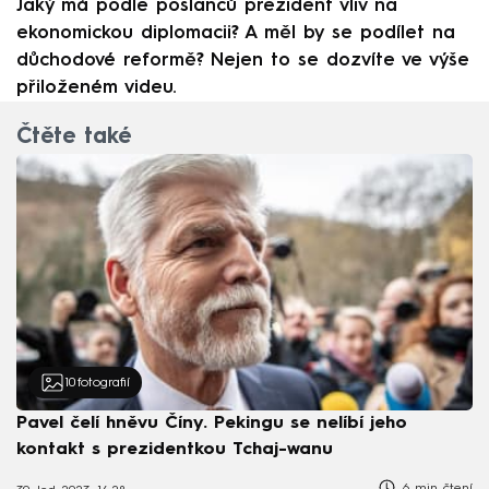
Jaký má podle poslanců prezident vliv na
ekonomickou diplomacii? A měl by se podílet na
důchodové reformě? Nejen to se dozvíte ve výše
přiloženém videu.
Čtěte také
10
fotografií
Pavel čelí hněvu Číny. Pekingu se nelíbí jeho
kontakt s prezidentkou Tchaj-wanu