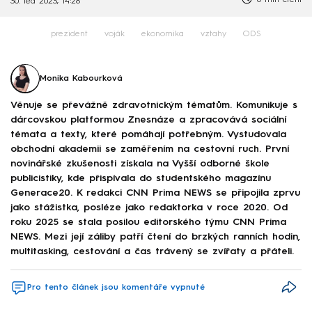
6 min čtení
30. led 2023, 14:28
prezident
voják
ekonomika
vztahy
ODS
Monika Kabourková
Věnuje se převážně zdravotnickým tématům. Komunikuje s
dárcovskou platformou Znesnáze a zpracovává sociální
témata a texty, které pomáhají potřebným. Vystudovala
obchodní akademii se zaměřením na cestovní ruch. První
novinářské zkušenosti získala na Vyšší odborné škole
publicistiky, kde přispívala do studentského magazínu
Generace20. K redakci CNN Prima NEWS se připojila zprvu
jako stážistka, posléze jako redaktorka v roce 2020. Od
roku 2025 se stala posilou editorského týmu CNN Prima
NEWS. Mezi její záliby patří čtení do brzkých ranních hodin,
multitasking, cestování a čas trávený se zvířaty a přáteli.
Pro tento článek jsou komentáře vypnuté