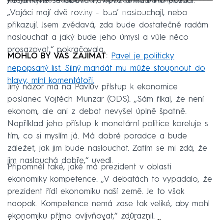
jak jim bude naslouchat,“ upozornila Balaštíková.
Poslankyně se obává Pavlova armádního pozadí.
Failed to fetch
„Vojáci mají dvě roviny – buď naslouchají, nebo
přikazují. Jsem zvědavá, zda bude dostatečně radám
naslouchat a jaký bude jeho úmysl a vůle něco
prosazovat,“ pokračovala.
MOHLO BY VÁS ZAJÍMAT
:
Pavel je politicky
nepopsaný list. Silný mandát mu může stoupnout do
hlavy, míní komentátoři.
Jiný názor má na Pavlův přístup k ekonomice
poslanec Vojtěch Munzar (ODS). „Sám říkal, že není
ekonom, ale ani z debat nevyšel úplně špatně.
Například jeho přístup k monetární politice koreluje s
tím, co si myslím já. Má dobré poradce a bude
záležet, jak jim bude naslouchat. Zatím se mi zdá, že
jim naslouchá dobře,“ uvedl.
Připomněl také, jaké má prezident v oblasti
ekonomiky kompetence. „V debatách to vypadalo, že
prezident řídí ekonomiku naší země. Je to však
naopak. Kompetence nemá zase tak veliké, aby mohl
ekonomiku přímo ovlivňovat,“ zdůraznil.