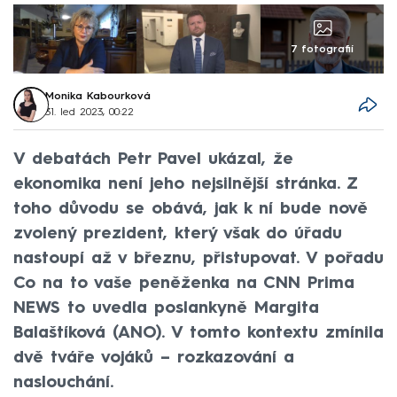
7 fotografií
Monika Kabourková
31. led 2023, 00:22
V debatách Petr Pavel ukázal, že
ekonomika není jeho nejsilnější stránka. Z
toho důvodu se obává, jak k ní bude nově
zvolený prezident, který však do úřadu
nastoupí až v březnu, přistupovat. V pořadu
Co na to vaše peněženka na CNN Prima
NEWS to uvedla poslankyně Margita
Balaštíková (ANO). V tomto kontextu zmínila
dvě tváře vojáků – rozkazování a
naslouchání.