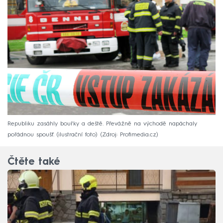
Republiku zasáhly bouřky a deště. Převážně na východě napáchaly
pořádnou spoušť. (ilustrační foto)
Zdroj: Profimedia.cz
Čtěte také