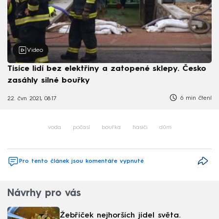
Video
Tisíce lidí bez elektřiny a zatopené sklepy. Česko
zasáhly silné bouřky
6 min čtení
22. čvn 2021, 08:17
voda
počasí
bouřka
hasiči
dům
Pro tento článek jsou komentáře vypnuté
Návrhy pro vás
Žebříček nejhorších jídel světa.