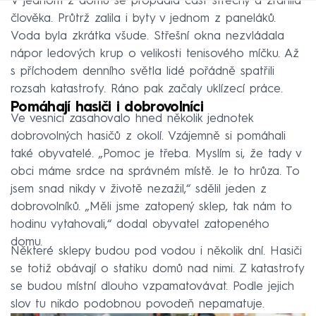
V jednom z domů se propadla část střechy a zranila
člověka. Průtrž zalila i byty v jednom z paneláků.
Voda byla zkrátka všude. Střešní okna nezvládala
nápor ledových krup o velikosti tenisového míčku. Až
s příchodem denního světla lidé pořádně spatřili
rozsah katastrofy. Ráno pak začaly uklízecí práce.
Pomáhají hasiči i dobrovolníci
Ve vesnici zasahovalo hned několik jednotek
dobrovolných hasičů z okolí. Vzájemně si pomáhali
také obyvatelé. „Pomoc je třeba. Myslím si, že tady v
obci máme srdce na správném místě. Je to hrůza. To
jsem snad nikdy v životě nezažil,“ sdělil jeden z
dobrovolníků. „Měli jsme zatopený sklep, tak nám to
hodinu vytahovali,“ dodal obyvatel zatopeného
domu.
Některé sklepy budou pod vodou i několik dní. Hasiči
se totiž obávají o statiku domů nad nimi. Z katastrofy
se budou místní dlouho vzpamatovávat. Podle jejich
slov tu nikdo podobnou povodeň nepamatuje.