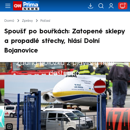
Domů
Zprávy
Počasí
Spoušť po bouřkách: Zatopené sklepy
a propadlé střechy, hlásí Dolní
Bojanovice
Žádná položka z playlistu není
Výběr redakce
dostupná.