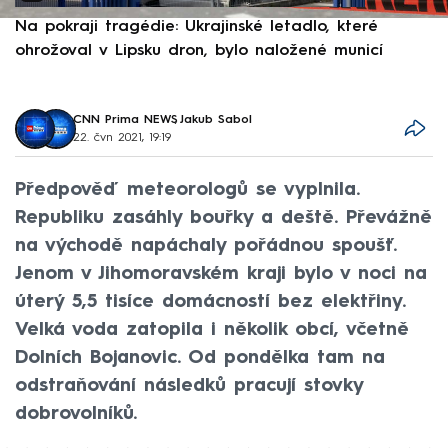
Na pokraji tragédie: Ukrajinské letadlo, které
P
ohrožoval v Lipsku dron, bylo naložené municí
e
CNN Prima NEWS
,
Jakub Sabol
22. čvn 2021, 19:19
Předpověď meteorologů se vyplnila.
Republiku zasáhly bouřky a deště. Převážně
na východě napáchaly pořádnou spoušť.
Jenom v Jihomoravském kraji bylo v noci na
úterý 5,5 tisíce domácností bez elektřiny.
Velká voda zatopila i několik obcí, včetně
Dolních Bojanovic. Od pondělka tam na
odstraňování následků pracují stovky
dobrovolníků.