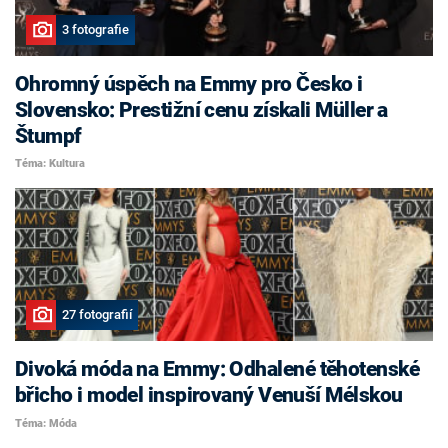
3 fotografie
Ohromný úspěch na Emmy pro Česko i
Slovensko: Prestižní cenu získali Müller a
Štumpf
Téma: Kultura
27 fotografií
Divoká móda na Emmy: Odhalené těhotenské
břicho i model inspirovaný Venuší Mélskou
Téma: Móda