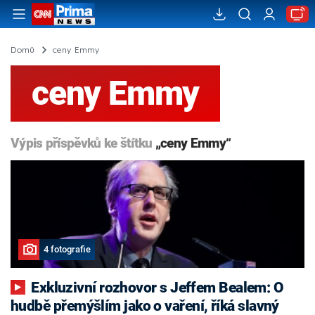
Domů
ceny Emmy
ceny Emmy
Výpis příspěvků ke štítku
„ceny Emmy“
4 fotografie
Exkluzivní rozhovor s Jeffem Bealem: O
hudbě přemýšlím jako o vaření, říká slavný