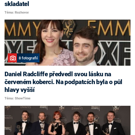
skladatel
Téma: Rozhovor
8 fotografií
Daniel Radcliffe předvedl svou lásku na
červeném koberci. Na podpatcích byla o půl
hlavy vyšší
Téma: ShowTime