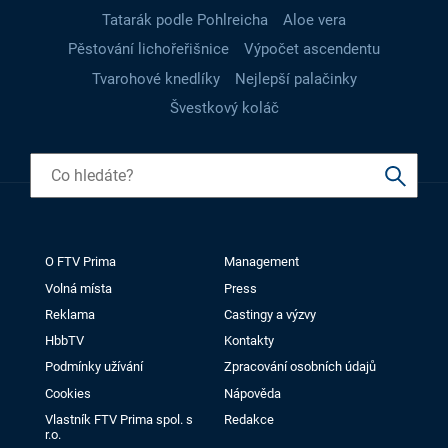
Tatarák podle Pohlreicha
Aloe vera
Pěstování lichořeřišnice
Výpočet ascendentu
Tvarohové knedlíky
Nejlepší palačinky
Švestkový koláč
O FTV Prima
Management
Volná místa
Press
Reklama
Castingy a výzvy
HbbTV
Kontakty
Podmínky užívání
Zpracování osobních údajů
Cookies
Nápověda
Vlastník FTV Prima spol. s
Redakce
r.o.