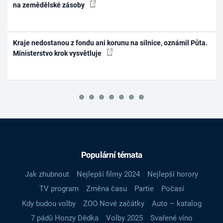
na zemědělské zásoby
Kraje nedostanou z fondu ani korunu na silnice, oznámil Půta.
Ministerstvo krok vysvětluje
Populární témata
Jak zhubnout
Nejlepší filmy 2024
Nejlepší horory
TV program
Změna času
Partie
Počasí
Kdy budou volby
ZOO Nové začátky
Auto – katalog
7 pádů Honzy Dědka
Volby 2025
Svařené víno