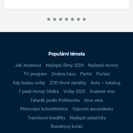
Populární témata
Jak zhubnout
Nejlepší filmy 2024
Nejlepší horory
TV program
Změna času
Partie
Počasí
Kdy budou volby
ZOO Nové začátky
Auto – katalog
7 pádů Honzy Dědka
Volby 2025
Svařené víno
Tatarák podle Pohlreicha
Aloe vera
Pěstování lichořeřišnice
Výpočet ascendentu
Tvarohové knedlíky
Nejlepší palačinky
Švestkový koláč