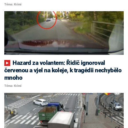
Téma: Krimi
Hazard za volantem: Řidič ignoroval
červenou a vjel na koleje, k tragédii nechybělo
mnoho
Téma: Krimi