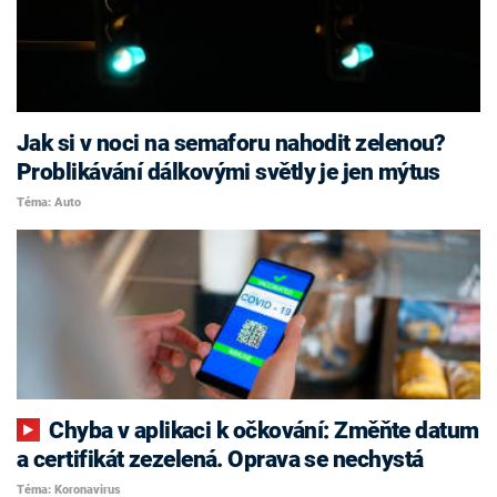
Jak si v noci na semaforu nahodit zelenou?
Problikávání dálkovými světly je jen mýtus
Téma: Auto
Chyba v aplikaci k očkování: Změňte datum
a certifikát zezelená. Oprava se nechystá
Téma: Koronavirus