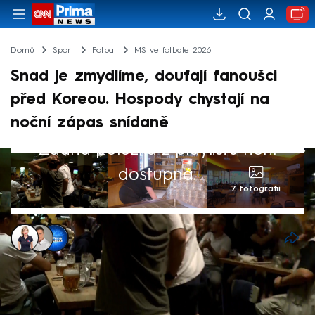
Domů
Sport
Fotbal
MS ve fotbale 2026
Snad je zmydlíme, doufají fanoušci
před Koreou. Hospody chystají na
noční zápas snídaně
Žádná položka z playlistu není
dostupná.
7 fotografií
Markéta Schenková
,
Tomáš Polák, Karlovy Vary
,
Tomáš Svítil
11. čvn 2026, 12:19
Pokud přijdou fanoušci, otevřeme – věta,
která zní před zápasem s Jižní Koreou z