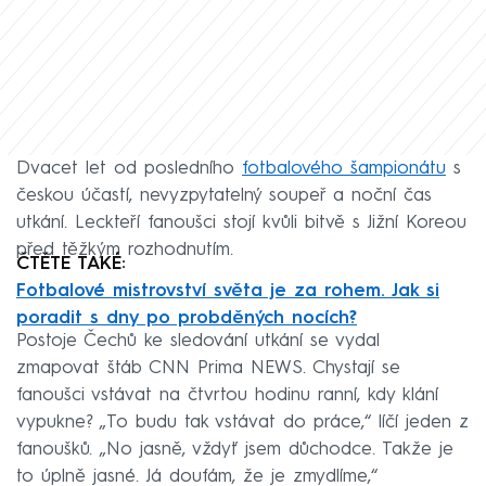
Dvacet let od posledního
fotbalového šampionátu
s
českou účastí, nevyzpytatelný soupeř a noční čas
utkání. Leckteří fanoušci stojí kvůli bitvě s Jižní Koreou
před těžkým rozhodnutím.
ČTĚTE TAKÉ:
Fotbalové mistrovství světa je za rohem. Jak si
poradit s dny po probděných nocích?
Postoje Čechů ke sledování utkání se vydal
zmapovat štáb CNN Prima NEWS. Chystají se
fanoušci vstávat na čtvrtou hodinu ranní, kdy klání
vypukne? „To budu tak vstávat do práce,“ líčí jeden z
fanoušků. „No jasně, vždyť jsem důchodce. Takže je
to úplně jasné. Já doufám, že je zmydlíme,“