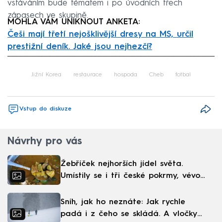
vstáváním bude tématem i po úvodních třech
zápasech ve skupině.
MOHLA VÁM UNIKNOUT ANKETA:
Češi mají třetí nejošklivější dresy na MS, určil
prestižní deník. Jaké jsou nejhezčí?
Failed to fetch
Jižní Korea
restaurace
hospoda
Cheb
fotbal
Vstup do diskuze
Návrhy pro vás
Žebříček nejhorších jídel světa.
Umístily se i tři české pokrmy, vévodí
skandinávská kuchyně
Sníh, jak ho neznáte: Jak rychle
padá i z čeho se skládá. A vločky