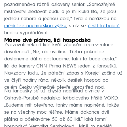
poznamenává rázně oslovený senior. „Samozřejmě
mistrovství sledovat budu a je mi kluků líto, že jsou
jednou nahoře a jednou dole,“ tvrdí s narážkou na
měnící se nadmořskou výšku
, s níž se
čeští fotbalisté
budou vypořádávat.
Máme dvě plátna, líčí hospodská
Zvažovali někteří lidé kvůli zápasům reprezentace
dovolenou? „Ne, ale uvidíme. Třeba pokud se
dostaneme dál a postoupíme, tak i to bude cesta,“
líčí do kamery CNN Prima NEWS jeden z fanoušků.
Navzdory faktu, že páteční zápas s Korejci začíná už
ve čtyři hodiny ráno, několik desítek hospod po
celém Česku výjimečně otevře uprostřed noci.
Na fanoušky se už chystá například pivnice v
Ostravě-Porubě nedaleko fotbalového hřiště VOKD.
„Budeme mít otevřeno, tanky máme naplněné, takže
se na všechny moc těšíme. Máme dokonce dvě
plátna a očekáváme 50 až 60 lidí,“ láká tamní
hospodská Veronika Sembolová. „Mně to nedělá