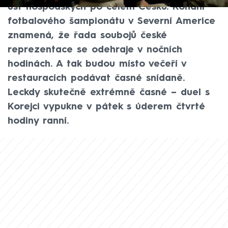
úst hospodských po celém Česku. Konání
fotbalového šampionátu v Severní Americe
znamená, že řada soubojů české
reprezentace se odehraje v nočních
hodinách. A tak budou místo večeří v
restauracích podávat časné snídaně.
Leckdy skutečně extrémně časné – duel s
Korejci vypukne v pátek s úderem čtvrté
hodiny ranní.