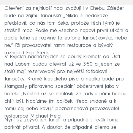
Otevření za nejhlubší noci zvažují i v Chebu. Záležet
bude na zájmu fanoušků. „Nikdo si nedokáže
představit, co nás tam čeká, protože těch týmů je
strašně moc. Podle mě všechno napoví první utkání a
podle toho se rozvine ta euforie fanouškovská, nebo
ne,“ líčí provozovatel tamní restaurace a bývalý
rozhodčí Filip Štěřík.
V Ryjicích nacházejících se pouhý kilometr od Ústí
nad Labem budou otevírat už ve 3:50 a jeden ze
stolů mají rezervovaný pro největší fotbalové
fanoušky. Kromě klasického piva a nealka bude pro
štamgasty připraveno speciální občerstvení jako v
hotelu. „Někteří už se nahlásili, že tady s námi budou
chtít být. Nabízíme jim balíček, třeba snídaně a k
tomu čaj nebo kávu,“ poznamenává provozovatel
restaurace Michael Heigl.
Nyní už zbývá jen fandit a případně si kvůli tomu
párkrát přivstat. A doufat, že případné dilema se