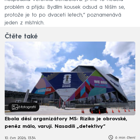
problém a přijdu. Bydlím kousek odsud a těším se,
protože je to po dvaceti letech,“ poznamenává
jeden z místních.
Čtěte také
6
fotografií
Ebola děsí organizátory MS: Riziko je obrovské,
peněz málo, varují. Nasadili „detektivy“
6 min čtení
10. čvn 2026, 13:34