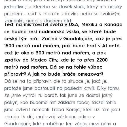
jednotlivci, o kterého se člověk stará, který má nějaký
problém - buď s interním zdravím, nebo se svalovým
zraněním, nebo s kloubem atd.
Teď na mistrovství světa v USA, Mexiku a Kanadě
se hodně řeší nadmořská výška, ve které bude
český tým hrát. Začíná v Guadalajaře, což je přes
1500 metrů nad mořem, pak bude hrát v Atlantě,
což je okolo 300 metrů nad mořem, a pak
zpátky do Mexico City, kde je to přes 2200
metrů nad mořem. Dá se na tohle vůbec
připravit? A jak to bude hráče omezovat?
Dá se na to připravit, ale ta situace je, jaká je,
protože jsme postoupili na poslední chvíli. Díky tomu,
že jsme vyhráli tu baráž, tak jsme se dostali jasný
pokyn, kde budeme mít základní tábor, takže tohle
jsme ovlivnit nemohli. Třeba Korejci, kteří už tam jsou
zhruba 14 dní, mají svoji základnu přímo v
Guadalajaře, kde proběhne ten zápas mezi námi a