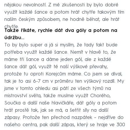
nějakou nevolností. Z mé zkušenosti by bylo dobré
využít každé šance a potom hrát chytře takovým tím
naším českým způsobem, ne hodně běhat, ale hrát
chytře.
Takže říkáte, rychle dát dva góly a potom na
údržbu…
To by bylo super a já si myslím, že tady fakt bude
potřeba využít každé šance. Nemít v hlavě to, že
máme tři šance a dáme jeden gól, ale z každé
šance dát gól, využít té naší výškové převahy,
protože tu oproti Korejcům máme. Co jsem se díval,
tak je to asi 6-7 cm v průměru ten výškový rozdíl. My
jsme v tomto ohledu asi pátí ze všech týmů na
mistrovství světa, takže musíme využít Chorého,
Součka a další naše hlavičkáře, dát góly a potom
hrát prostě tak, jak se má, a šetřit síly na další
zápasy. Protože ten přechod nazpátek – nejdříve do
našeho centra, pak další zápas, který se hraje ve 300