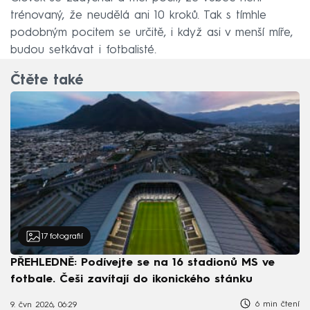
trénovaný, že neudělá ani 10 kroků. Tak s tímhle
podobným pocitem se určitě, i když asi v menší míře,
budou setkávat i fotbalisté.
Čtěte také
17
fotografií
PŘEHLEDNĚ: Podívejte se na 16 stadionů MS ve
fotbale. Češi zavítají do ikonického stánku
6 min čtení
9. čvn 2026, 06:29