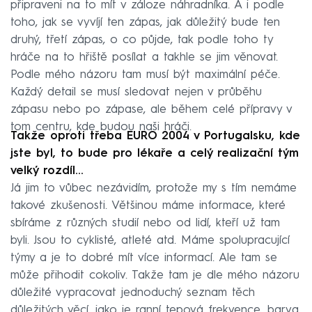
připraveni na to mít v záloze náhradníka. A i podle
toho, jak se vyvíjí ten zápas, jak důležitý bude ten
druhý, třetí zápas, o co půjde, tak podle toho ty
hráče na to hřiště posílat a takhle se jim věnovat.
Podle mého názoru tam musí být maximální péče.
Každý detail se musí sledovat nejen v průběhu
zápasu nebo po zápase, ale během celé přípravy v
tom centru, kde budou naši hráči.
Takže oproti třeba EURO 2004 v Portugalsku, kde
jste byl, to bude pro lékaře a celý realizační tým
velký rozdíl…
Já jim to vůbec nezávidím, protože my s tím nemáme
takové zkušenosti. Většinou máme informace, které
sbíráme z různých studií nebo od lidí, kteří už tam
byli. Jsou to cyklisté, atleté atd. Máme spolupracující
týmy a je to dobré mít více informací. Ale tam se
může přihodit cokoliv. Takže tam je dle mého názoru
důležité vypracovat jednoduchý seznam těch
důležitých věcí, jako je ranní tepová frekvence, barva