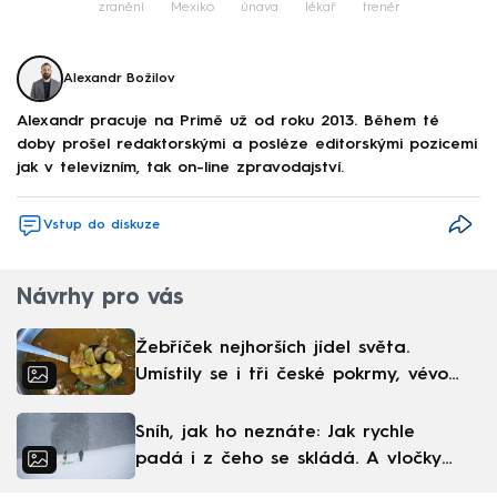
zranění
Mexiko
únava
lékař
trenér
Alexandr Božilov
Alexandr pracuje na Primě už od roku 2013. Během té
doby prošel redaktorskými a posléze editorskými pozicemi
jak v televizním, tak on-line zpravodajství.
Vstup do diskuze
Návrhy pro vás
Žebříček nejhorších jídel světa.
Umístily se i tři české pokrmy, vévodí
skandinávská kuchyně
Sníh, jak ho neznáte: Jak rychle
padá i z čeho se skládá. A vločky
nejsou bílé