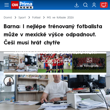
Domů
Sport
Fotbal
MS ve fotbale 2026
Barna: I nejlépe trénovaný fotbalista
může v mexické výšce odpadnout.
Češi musí hrát chytře
Žádná položka z playlistu není
dostupná.
16 fotografií
Alexandr Božilov
10. čvn 2026, 17:27
Je to obrovský problém, říká o nadmořské
výšce v Mexiku, ve které budou bojovat