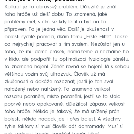
Kolikrát je to obrovský problém. Důležité je znát
toho hráče už delší dobu. To znamená, jaké
problémy měl, s čím se kdy léčil a být na to
připraven. To je jedna věc. Další je zkušenost v
oblasti rychlé pomoci, říkám tomu „Erste Hilfe“. Takže
co nejrychleji pracovat s tím svalem. Nezůstat jen u
toho, že mu dáme prášek, namažeme a necháme ho
v klidu, ale podpořit tu optimalizaci fyziologie zánětu,
to znamená hojení. Zánět rovná se hojení. Já s sebou
většinou vozím svůj ultrazvuk. Člověk už má
zkušenosti a dokáže rozeznat, jestli je ten sval
natažený nebo natržený. To znamená velikost
rozsahu poranění, místo poranění, jestli se to stalo
poprvé nebo opakovaně, důležitost zápasu, velikost
toho hráče. Někdo je takový, že má snížený práh
bolesti, někdo naopak jde i přes bolest. A všechny
tyhle faktory si musí člověk dát dohromady. Musí si