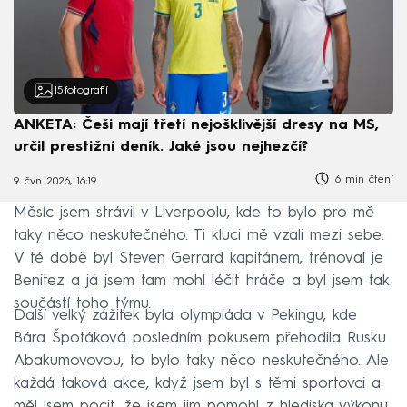
15
fotografií
ANKETA: Češi mají třetí nejošklivější dresy na MS,
určil prestižní deník. Jaké jsou nejhezčí?
6 min čtení
9. čvn 2026, 16:19
Měsíc jsem strávil v Liverpoolu, kde to bylo pro mě
taky něco neskutečného. Ti kluci mě vzali mezi sebe.
V té době byl Steven Gerrard kapitánem, trénoval je
Benitez a já jsem tam mohl léčit hráče a byl jsem tak
součástí toho týmu.
Další velký zážitek byla olympiáda v Pekingu, kde
Bára Špotáková posledním pokusem přehodila Rusku
Abakumovovou, to bylo taky něco neskutečného. Ale
každá taková akce, když jsem byl s těmi sportovci a
měl jsem pocit, že jsem jim pomohl z hlediska výkonu