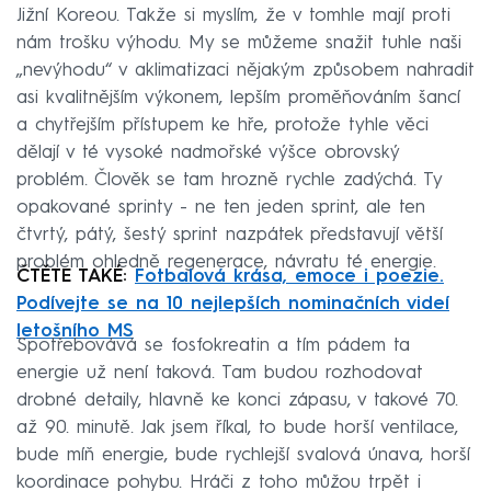
Jižní Koreou. Takže si myslím, že v tomhle mají proti
nám trošku výhodu. My se můžeme snažit tuhle naši
„nevýhodu“ v aklimatizaci nějakým způsobem nahradit
asi kvalitnějším výkonem, lepším proměňováním šancí
a chytřejším přístupem ke hře, protože tyhle věci
dělají v té vysoké nadmořské výšce obrovský
problém. Člověk se tam hrozně rychle zadýchá. Ty
opakované sprinty - ne ten jeden sprint, ale ten
čtvrtý, pátý, šestý sprint nazpátek představují větší
problém ohledně regenerace, návratu té energie.
ČTĚTE TAKÉ:
Fotbalová krása, emoce i poezie.
Podívejte se na 10 nejlepších nominačních videí
letošního MS
Spotřebovává se fosfokreatin a tím pádem ta
energie už není taková. Tam budou rozhodovat
drobné detaily, hlavně ke konci zápasu, v takové 70.
až 90. minutě. Jak jsem říkal, to bude horší ventilace,
bude míň energie, bude rychlejší svalová únava, horší
koordinace pohybu. Hráči z toho můžou trpět i