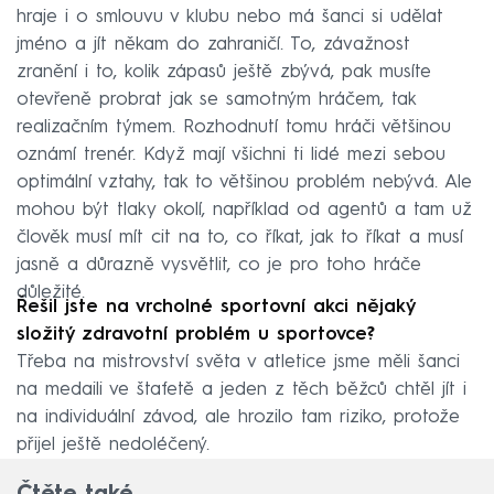
hraje i o smlouvu v klubu nebo má šanci si udělat
jméno a jít někam do zahraničí. To, závažnost
zranění i to, kolik zápasů ještě zbývá, pak musíte
otevřeně probrat jak se samotným hráčem, tak
realizačním týmem. Rozhodnutí tomu hráči většinou
oznámí trenér. Když mají všichni ti lidé mezi sebou
optimální vztahy, tak to většinou problém nebývá. Ale
mohou být tlaky okolí, například od agentů a tam už
člověk musí mít cit na to, co říkat, jak to říkat a musí
jasně a důrazně vysvětlit, co je pro toho hráče
důležité.
Řešil jste na vrcholné sportovní akci nějaký
složitý zdravotní problém u sportovce?
Třeba na mistrovství světa v atletice jsme měli šanci
na medaili ve štafetě a jeden z těch běžců chtěl jít i
na individuální závod, ale hrozilo tam riziko, protože
přijel ještě nedoléčený.