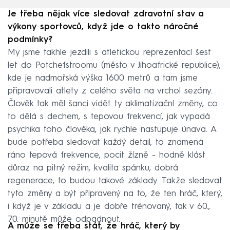
Je třeba nějak více sledovat zdravotní stav a
výkony sportovců, když jde o takto náročné
podmínky?
My jsme takhle jezdili s atletickou reprezentací šest
let do Potchefstroomu (město v Jihoafrické republice),
kde je nadmořská výška 1600 metrů a tam jsme
připravovali atlety z celého světa na vrchol sezóny.
Člověk tak měl šanci vidět ty aklimatizační změny, co
to dělá s dechem, s tepovou frekvencí, jak vypadá
psychika toho člověka, jak rychle nastupuje únava. A
bude potřeba sledovat každý detail, to znamená
ráno tepová frekvence, pocit žízně - hodně klást
důraz na pitný režim, kvalita spánku, dobrá
regenerace, to budou takové základy. Takže sledovat
tyto změny a být připravený na to, že ten hráč, který,
i když je v základu a je dobře trénovaný, tak v 60.,
70. minutě může odpadnout.
A může se třeba stát, že hráč, který by