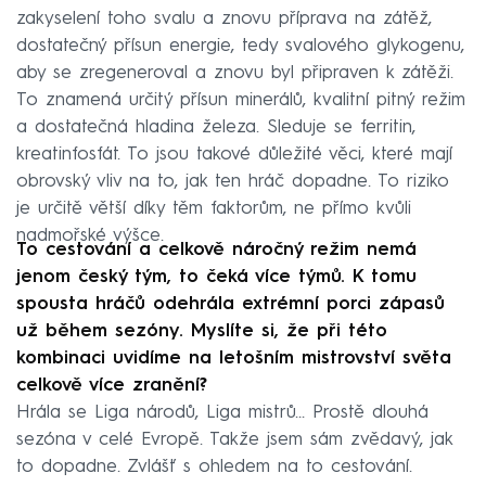
zakyselení toho svalu a znovu příprava na zátěž,
dostatečný přísun energie, tedy svalového glykogenu,
aby se zregeneroval a znovu byl připraven k zátěži.
To znamená určitý přísun minerálů, kvalitní pitný režim
a dostatečná hladina železa. Sleduje se ferritin,
kreatinfosfát. To jsou takové důležité věci, které mají
obrovský vliv na to, jak ten hráč dopadne. To riziko
je určitě větší díky těm faktorům, ne přímo kvůli
nadmořské výšce.
To cestování a celkově náročný režim nemá
jenom český tým, to čeká více týmů. K tomu
spousta hráčů odehrála extrémní porci zápasů
už během sezóny. Myslíte si, že při této
kombinaci uvidíme na letošním mistrovství světa
celkově více zranění?
Hrála se Liga národů, Liga mistrů… Prostě dlouhá
sezóna v celé Evropě. Takže jsem sám zvědavý, jak
to dopadne. Zvlášť s ohledem na to cestování.