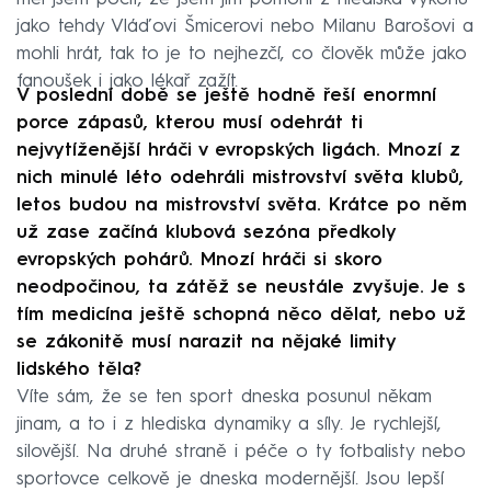
jako tehdy Vláďovi Šmicerovi nebo Milanu Barošovi a
mohli hrát, tak to je to nejhezčí, co člověk může jako
fanoušek i jako lékař zažít.
V poslední době se ještě hodně řeší enormní
porce zápasů, kterou musí odehrát ti
nejvytíženější hráči v evropských ligách. Mnozí z
nich minulé léto odehráli mistrovství světa klubů,
letos budou na mistrovství světa. Krátce po něm
už zase začíná klubová sezóna předkoly
evropských pohárů. Mnozí hráči si skoro
neodpočinou, ta zátěž se neustále zvyšuje. Je s
tím medicína ještě schopná něco dělat, nebo už
se zákonitě musí narazit na nějaké limity
lidského těla?
Víte sám, že se ten sport dneska posunul někam
jinam, a to i z hlediska dynamiky a síly. Je rychlejší,
silovější. Na druhé straně i péče o ty fotbalisty nebo
sportovce celkově je dneska modernější. Jsou lepší