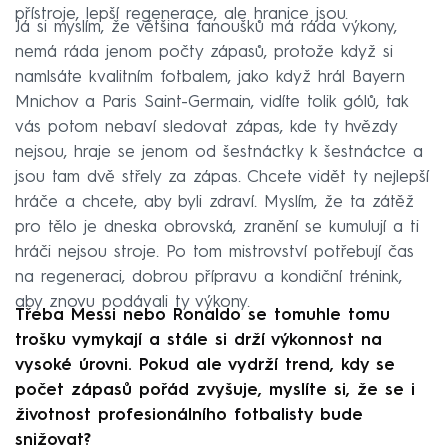
přístroje, lepší regenerace, ale hranice jsou.
Já si myslím, že většina fanoušků má ráda výkony,
nemá ráda jenom počty zápasů, protože když si
namlsáte kvalitním fotbalem, jako když hrál Bayern
Mnichov a Paris Saint-Germain, vidíte tolik gólů, tak
vás potom nebaví sledovat zápas, kde ty hvězdy
nejsou, hraje se jenom od šestnáctky k šestnáctce a
jsou tam dvě střely za zápas. Chcete vidět ty nejlepší
hráče a chcete, aby byli zdraví. Myslím, že ta zátěž
pro tělo je dneska obrovská, zranění se kumulují a ti
hráči nejsou stroje. Po tom mistrovství potřebují čas
na regeneraci, dobrou přípravu a kondiční trénink,
aby znovu podávali ty výkony.
Třeba Messi nebo Ronaldo se tomuhle tomu
trošku vymykají a stále si drží výkonnost na
vysoké úrovni. Pokud ale vydrží trend, kdy se
počet zápasů pořád zvyšuje, myslíte si, že se i
životnost profesionálního fotbalisty bude
snižovat?