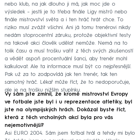
nebo klub, na jak dlouho ji má, jak moc jde o
výsledek – jestli je to třeba finále Ligy mistrů nebo
finále mistrovství světa a i ten hráč hrát chce. To
riziko musí zvážit všichni. Ani já tomu trenérovi nikdy
nedám stoprocentní záruku, protože objektivní testy
na takové akci člověk udělat nemůže. Nemá na to
tolik času a musí trošku vařit z těch svých zkušeností
a vědět aspoň procentuální šanci, aby trenér mohl
kalkulovat. Ale ta informace musí být co nejpřesnější.
Pak už za to zodpovídá jak ten trenér, tak ten
samotný hráč. Lékař může říct, že to nedoporučuje,
ale je na trošku nižším stupínku.
Vy sám jste zmínil, že kromě mistrovství Evropy
ve fotbale jste byl i u reprezentace atletiky, byl
jste na olympijských hrách. Dokázal byste říct,
která z těch vrcholných akcí byla pro vás
nejemotivnější?
Asi EURO 2004. Sám jsem fotbal hrál a tehdy mi bylo