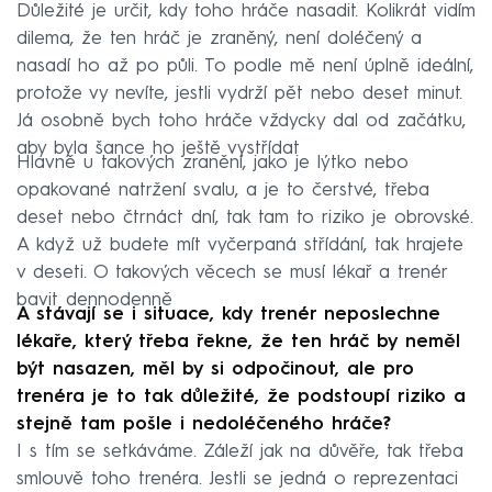
Důležité je určit, kdy toho hráče nasadit. Kolikrát vidím
dilema, že ten hráč je zraněný, není doléčený a
nasadí ho až po půli. To podle mě není úplně ideální,
protože vy nevíte, jestli vydrží pět nebo deset minut.
Já osobně bych toho hráče vždycky dal od začátku,
aby byla šance ho ještě vystřídat
Hlavně u takových zranění, jako je lýtko nebo
opakované natržení svalu, a je to čerstvé, třeba
deset nebo čtrnáct dní, tak tam to riziko je obrovské.
A když už budete mít vyčerpaná střídání, tak hrajete
v deseti. O takových věcech se musí lékař a trenér
bavit dennodenně
A stávají se i situace, kdy trenér neposlechne
lékaře, který třeba řekne, že ten hráč by neměl
být nasazen, měl by si odpočinout, ale pro
trenéra je to tak důležité, že podstoupí riziko a
stejně tam pošle i nedoléčeného hráče?
I s tím se setkáváme. Záleží jak na důvěře, tak třeba
smlouvě toho trenéra. Jestli se jedná o reprezentaci