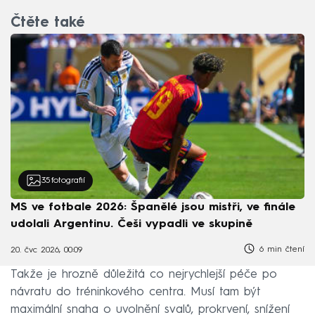
Čtěte také
35
fotografií
MS ve fotbale 2026: Španělé jsou mistři, ve finále
udolali Argentinu. Češi vypadli ve skupině
6 min čtení
20. čvc 2026, 00:09
Takže je hrozně důležitá co nejrychlejší péče po
návratu do tréninkového centra. Musí tam být
maximální snaha o uvolnění svalů, prokrvení, snížení