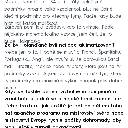
Mexiko, Kanada a USA – tři státy, úplně jiné
podmínky, hrozně velká vzdálenost, plus ne úplně
ideální podmínky pro všechny týmy. Takže tady bude
hrát roli každá maličkost.
Zároveň jsem fakt zvědavý, kdo to vyhraje. Podle
nějakého matematického vzorce jsem četl, že to
bude Holandsko.
Že by Holanďané byli nejlépe aklimatizovaní?
Nejde jen o to. Hodně se mluví o Francii, Španělsku,
Portugalsku, Anglii, ale myslím si, že obrovskou šanci
mají i Brazílie, Mexiko nebo ty státy, které jsou na ty
podmínky zvyklé. A jsem zvědavý i na náš tým, který
ty podmínky pro maximální výkon naopak příliš dobré
nemá.
Když se takhle během vrcholného šampionátu
zraní hráč a jedná se o nějaké lehčí zranění, ne
třeba frakturu, jak složité je dát ho během toho
našlapaného programu na mistrovství světa nebo
mistrovství Evropy rychle zpátky dohromady, aby
mohl ještě v turnaji pokračovat?