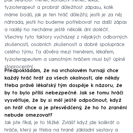
pak sednout trenér, kondiční trenér, lékař,
fyzioterapeut a probrat důležitost zápasu, kolik
máme bodů, jak je ten hráč důležitý, jestli je za něj
náhrada, jestli ho budeme potřebovat na další zápas
a raději ho necháme ještě několik dní doléčit…
Všechny tyto faktory vycházejí z nějakých odborných
zkušeností, osobních zkušeností a dobré spolupráce
celého týmu. Ta důvěra mezi trenérem, lékařem,
fyzioterapeutem a samotným hráčem musí být úplně
stoprocentní.
Předpokládám, že na vrcholovém turnaji chce
každý hráč hrát za všech okolností, ale někdy
třeba právě lékařský tým dospěje k názoru, že
by to bylo příliš nebezpečné. Jak se tomu hráči
vysvětluje, že by si měl ještě odpočinout, když
on hrát chce a je přesvědčený, že ho to zranění
nebude omezovat?
Jak jste říkal, je to těžké. Zvlášť když jde kolikrát o
hráče, který je třeba na hraně základní sestavy a