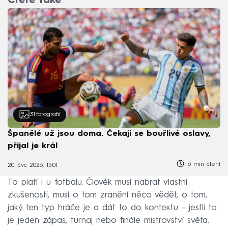
Čtěte také
31
fotografií
Španělé už jsou doma. Čekají se bouřlivé oslavy,
přijal je král
6 min čtení
20. čvc 2026, 15:01
To platí i u fotbalu. Člověk musí nabrat vlastní
zkušenosti, musí o tom zranění něco vědět, o tom,
jaký ten typ hráče je a dát to do kontextu - jestli to
je jeden zápas, turnaj nebo finále mistrovství světa.