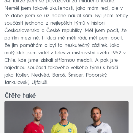
34, takže jsem se považoval za mladého lékaře.
Neměl jsem takové zkušenosti, jako mám teď, ale v
té době jsem se už hodně naučil sám. Byl jsem tehdy
součástí jednoho z nejlepších týmů v historii
Československa a České republiky. Měl jsem pocit, že
patřím mezi ně, ti kluci mě měli rádi, měl jsem pocit,
že jim pomáhám a byl to neskutečný zážitek. Jako
malý kluk jsem viděl v televizi mistrovství světa 1962 v
Chile, kde jsme získali stříbrnou medaili. A pak jste
najednou součástí takového velkého týmu s hráči
jako Koller, Nedvěd, Baroš, Šmicer, Poborský,
Jankulovski, Ujfaluši.
Čtěte také