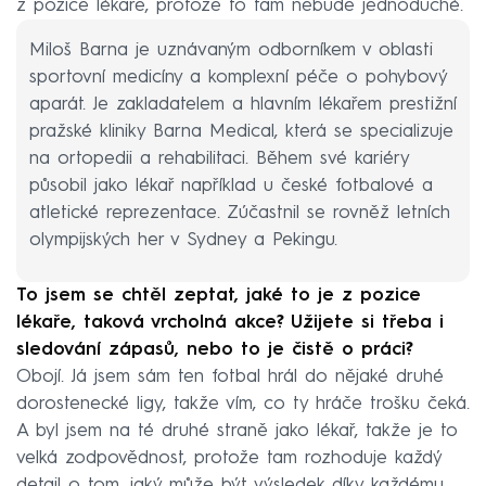
z pozice lékaře, protože to tam nebude jednoduché.
Miloš Barna je uznávaným odborníkem v oblasti
sportovní medicíny a komplexní péče o pohybový
aparát. Je zakladatelem a hlavním lékařem prestižní
pražské kliniky Barna Medical, která se specializuje
na ortopedii a rehabilitaci. Během své kariéry
působil jako lékař například u české fotbalové a
atletické reprezentace. Zúčastnil se rovněž letních
olympijských her v Sydney a Pekingu.
To jsem se chtěl zeptat, jaké to je z pozice
lékaře, taková vrcholná akce? Užijete si třeba i
sledování zápasů, nebo to je čistě o práci?
Obojí. Já jsem sám ten fotbal hrál do nějaké druhé
dorostenecké ligy, takže vím, co ty hráče trošku čeká.
A byl jsem na té druhé straně jako lékař, takže je to
velká zodpovědnost, protože tam rozhoduje každý
detail o tom, jaký může být výsledek díky každému