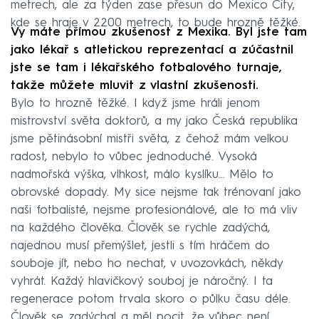
metrech, ale za týden zase přesun do Mexico City,
kde se hraje v 2200 metrech, to bude hrozně těžké.
Vy máte přímou zkušenost z Mexika. Byl jste tam
jako lékař s atletickou reprezentací a zúčastnil
jste se tam i lékařského fotbalového turnaje,
takže můžete mluvit z vlastní zkušenosti.
Bylo to hrozně těžké. I když jsme hráli jenom
mistrovství světa doktorů, a my jako Česká republika
jsme pětinásobní mistři světa, z čehož mám velkou
radost, nebylo to vůbec jednoduché. Vysoká
nadmořská výška, vlhkost, málo kyslíku… Mělo to
obrovské dopady. My sice nejsme tak trénovaní jako
naši fotbalisté, nejsme profesionálové, ale to má vliv
na každého člověka. Člověk se rychle zadýchá,
najednou musí přemýšlet, jestli s tím hráčem do
souboje jít, nebo ho nechat, v uvozovkách, někdy
vyhrát. Každý hlavičkový souboj je náročný. I ta
regenerace potom trvala skoro o půlku času déle.
Člověk se zadýchal a měl pocit, že vůbec není