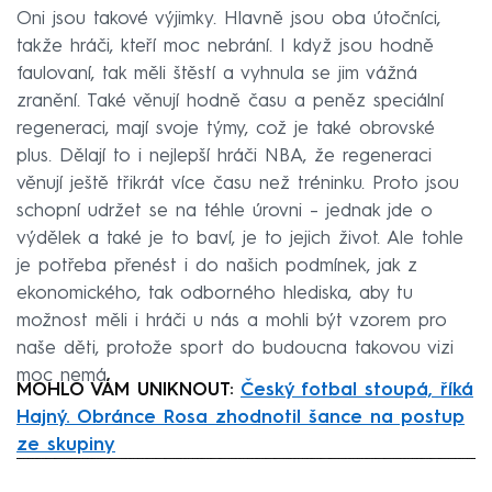
Oni jsou takové výjimky. Hlavně jsou oba útočníci,
takže hráči, kteří moc nebrání. I když jsou hodně
faulovaní, tak měli štěstí a vyhnula se jim vážná
zranění. Také věnují hodně času a peněz speciální
regeneraci, mají svoje týmy, což je také obrovské
plus. Dělají to i nejlepší hráči NBA, že regeneraci
věnují ještě třikrát více času než tréninku. Proto jsou
schopní udržet se na téhle úrovni – jednak jde o
výdělek a také je to baví, je to jejich život. Ale tohle
je potřeba přenést i do našich podmínek, jak z
ekonomického, tak odborného hlediska, aby tu
možnost měli i hráči u nás a mohli být vzorem pro
naše děti, protože sport do budoucna takovou vizi
moc nemá.
MOHLO VÁM UNIKNOUT:
Český fotbal stoupá, říká
Hajný. Obránce Rosa zhodnotil šance na postup
ze skupiny
Failed to fetch