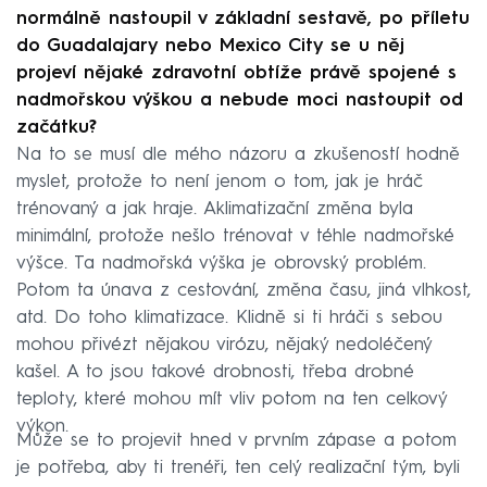
normálně nastoupil v základní sestavě, po příletu
do Guadalajary nebo Mexico City se u něj
projeví nějaké zdravotní obtíže právě spojené s
nadmořskou výškou a nebude moci nastoupit od
začátku?
Na to se musí dle mého názoru a zkušeností hodně
myslet, protože to není jenom o tom, jak je hráč
trénovaný a jak hraje. Aklimatizační změna byla
minimální, protože nešlo trénovat v téhle nadmořské
výšce. Ta nadmořská výška je obrovský problém.
Potom ta únava z cestování, změna času, jiná vlhkost,
atd. Do toho klimatizace. Klidně si ti hráči s sebou
mohou přivézt nějakou virózu, nějaký nedoléčený
kašel. A to jsou takové drobnosti, třeba drobné
teploty, které mohou mít vliv potom na ten celkový
výkon.
Může se to projevit hned v prvním zápase a potom
je potřeba, aby ti trenéři, ten celý realizační tým, byli