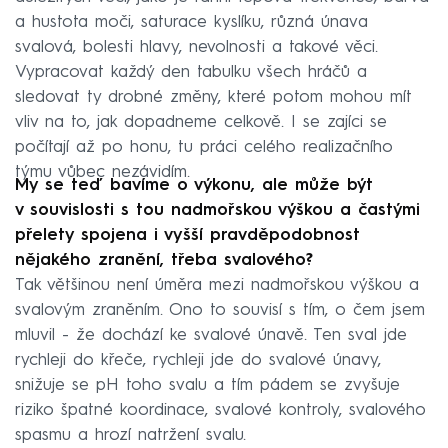
a hustota moči, saturace kyslíku, různá únava
svalová, bolesti hlavy, nevolnosti a takové věci.
Vypracovat každý den tabulku všech hráčů a
sledovat ty drobné změny, které potom mohou mít
vliv na to, jak dopadneme celkově. I se zajíci se
počítají až po honu, tu práci celého realizačního
týmu vůbec nezávidím.
My se teď bavíme o výkonu, ale může být
v souvislosti s tou nadmořskou výškou a častými
přelety spojena i vyšší pravděpodobnost
nějakého zranění, třeba svalového?
Tak většinou není úměra mezi nadmořskou výškou a
svalovým zraněním. Ono to souvisí s tím, o čem jsem
mluvil - že dochází ke svalové únavě. Ten sval jde
rychleji do křeče, rychleji jde do svalové únavy,
snižuje se pH toho svalu a tím pádem se zvyšuje
riziko špatné koordinace, svalové kontroly, svalového
spasmu a hrozí natržení svalu.