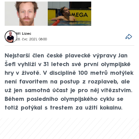
Jiří Lizec
28. čvc 2021, 08:00
Nejstarší člen české plavecké výpravy Jan
Šefl vyhlíží v 31 letech své první olympijské
hry v životě. V disciplíně 100 metrů motýlek
není favoritem na postup z rozplaveb, ale
už jen samotná účast je pro něj vítězstvím.
Během posledního olympijského cyklu se
totiž potýkal s trestem za užití kokainu.