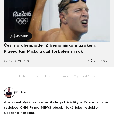
3
fotografií
Češi na olympiádě: Z benjamínka mazákem.
Plavec Jan Micka zažil turbulentní rok
6 min čtení
27. čvc 2021, 13:00
kniha
trest
kokain
Tokio
Olympijské hry
Jiří Lizec
Absolvent Vyšší odborné škole publicistiky v Praze. Kromě
redakce CNN Prima NEWS působí také jako redaktor
Českého florbalu.