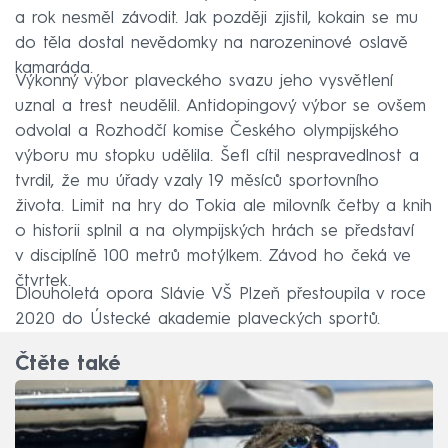
a rok nesměl závodit. Jak později zjistil, kokain se mu
do těla dostal nevědomky na narozeninové oslavě
kamaráda.
Výkonný výbor plaveckého svazu jeho vysvětlení
uznal a trest neudělil. Antidopingový výbor se ovšem
odvolal a Rozhodčí komise Českého olympijského
výboru mu stopku udělila. Šefl cítil nespravedlnost a
tvrdil, že mu úřady vzaly 19 měsíců sportovního
života. Limit na hry do Tokia ale milovník četby a knih
o historii splnil a na olympijských hrách se představí
v disciplíně 100 metrů motýlkem. Závod ho čeká ve
čtvrtek.
Dlouholetá opora Slávie VŠ Plzeň přestoupila v roce
2020 do Ústecké akademie plaveckých sportů.
Čtěte také