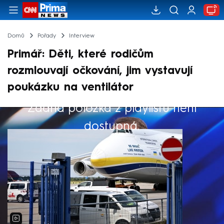
Domů
Pořady
Interview
Primář: Děti, které rodičům
rozmlouvají očkování, jim vystavují
poukázku na ventilátor
Žádná položka z playlistu není
Výběr redakce
dostupná.