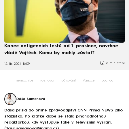
Konec antigenních testů od 1. prosince, navrhne
vládě Vojtěch. Komu by mohly zůstat?
6 min čtení
15. lis 2021, 16:09
nemocnice
rozhovor
očkování
Vánoce
obchod
Dáša Šamanová
Dáša přišla do online zpravodajství CNN Prima NEWS jako
stážistka. Po krátké době se stala plnohodnotnou
redaktorkou, kdy vystupuje také v televizním vysílání.
(dasa.samanova@iprima.cz)