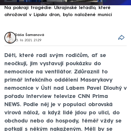
Na pokraji tragédie: Ukrajinské letadlo, které
P
ohrožoval v Lipsku dron, bylo naložené municí
e
Dáša Šamanová
15. lis 2021, 21:29
Děti, které radí svým rodičům, ať se
neočkují, jim vystavují poukázku do
nemocnice na ventilátor. Zdůraznil to
primář infekčního oddělení Masarykovy
nemocnice v Ústí nad Labem Pavel Dlouhý v
pořadu Interview televize CNN Prima
NEWS. Podle něj je v populaci obrovská
virová nálož, a když lidé jdou po ulici, do
obchodu nebo do hospody, téměř vždy se
potkají s někým nakaženým. Měli by se