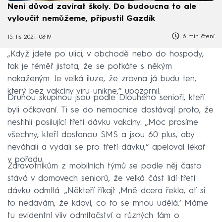
Není důvod zavírat školy. Do budoucna to ale
vyloučit nemůžeme, připustil Gazdík
6 min čtení
15. lis 2021, 08:19
„Když jdete po ulici, v obchodě nebo do hospody,
tak je téměř jistota, že se potkáte s někým
nakaženým. Je velká iluze, že zrovna já budu ten,
který bez vakcíny viru unikne,“ upozornil.
Druhou skupinou jsou podle Dlouhého senioři, kteří
byli očkovaní. Ti se do nemocnice dostávají proto, že
nestihli posilující třetí dávku vakcíny. „Moc prosíme
všechny, kteří dostanou SMS a jsou 60 plus, aby
neváhali a vydali se pro třetí dávku,“ apeloval lékař
v pořadu.
Zdravotníkům z mobilních týmů se podle něj často
stává v domovech seniorů, že velká část lidí třetí
dávku odmítá. „Někteří říkají: ‚Mně dcera řekla, ať si
to nedávám, že kdoví, co to se mnou udělá.‘ Máme
tu evidentní vliv odmítačství a různých fám o