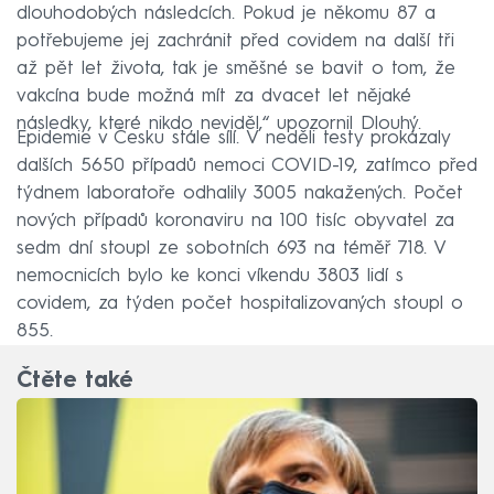
dlouhodobých následcích. Pokud je někomu 87 a
potřebujeme jej zachránit před covidem na další tři
až pět let života, tak je směšné se bavit o tom, že
vakcína bude možná mít za dvacet let nějaké
následky, které nikdo neviděl,“ upozornil Dlouhý.
Epidemie v Česku stále sílí. V neděli testy prokázaly
dalších 5650 případů nemoci COVID-19, zatímco před
týdnem laboratoře odhalily 3005 nakažených. Počet
nových případů koronaviru na 100 tisíc obyvatel za
sedm dní stoupl ze sobotních 693 na téměř 718. V
nemocnicích bylo ke konci víkendu 3803 lidí s
covidem, za týden počet hospitalizovaných stoupl o
855.
Čtěte také