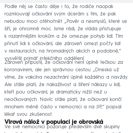
Podle něj se často děje i to, že rodiče naopak
rozmlouvají očkování svým dcerám s tím, že pak
nebudou moci otěhotnět. „Pověr a nesmyslů, které se
šíří, je ohromně moc. Jsme rádi, že vláda přistupuje
k razantnějším krokům a že omezuje pohyb lidí. Tím
přinutí lidi k očkování, ale zároveň omezí počty lidí
v restauracích, na hromadných akcích a podobně,“
vysvětlil primář infekčního oddělení.
Zároveň připustil, že očkování není úplně tečkou za
koronavirem, ale jen správnou cestou. „Dneska už
víme, že vakcína nezachrání úplně každého a navždy.
Ale stále platí, že nakažlivost a šíření nákazy u lidí,
kteří jsou očkovaní, je dramaticky nižší než u
neočkovaných. Navíc stále platí, že očkovaní končí
mnohem méně často v nemocnici a na JIP,“ popsal
lékař svou zkušenost.
Virová nálož v populaci je obrovská
Ve své nemocnici pozoruje především dvě skupiny