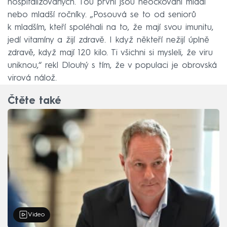
hospitalizovaných. Tou první jsou neočkovaní mladí
nebo mladší ročníky. „Posouvá se to od seniorů
k mladším, kteří spoléhali na to, že mají svou imunitu,
jedí vitamíny a žijí zdravě. I když někteří nežijí úplně
zdravě, když mají 120 kilo. Ti všichni si mysleli, že viru
uniknou,“ rekl Dlouhý s tím, že v populaci je obrovská
virová nálož.
Čtěte také
Video