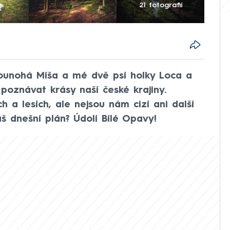
21 fotografií
vounohá Míša a mé dvě psí holky Loca a
oznávat krásy naší české krajiny.
 a lesích, ale nejsou nám cizí ani další
áš dnešní plán? Údolí Bílé Opavy!