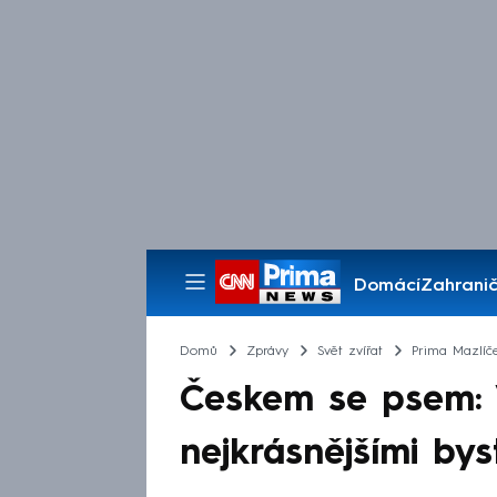
Domácí
Zahranič
Pořady
Domů
Zprávy
Svět zvířat
Prima Mazlíč
Českem se psem:
nejkrásnějšími bys