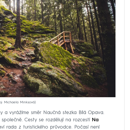
oj: Michaela Minksová
y a vyrážíme směr Naučná stezka Bílá Opava.
 společně. Cesty se rozdělují na rozcestí
Na
ví rada z turistického průvodce. Počasí není