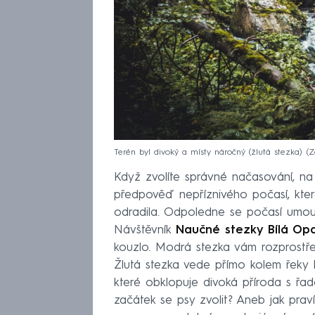
Terén byl divoký a místy náročný (žlutá stezka)
Z
Když zvolíte správné načasování, na
předpověď nepříznivého počasí, kte
odradila. Odpoledne se počasí umoud
Návštěvník
Naučné stezky Bílá Op
kouzlo. Modrá stezka vám rozprostř
Žlutá stezka vede přímo kolem řeky
které obklopuje divoká příroda s řad
začátek se psy zvolit? Aneb jak praví