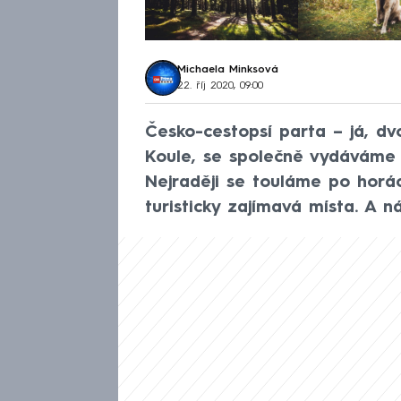
Michaela Minksová
22. říj 2020, 09:00
Česko-cestopsí parta – já, d
Koule, se společně vydáváme p
Nejraději se touláme po horách
turisticky zajímavá místa. A n