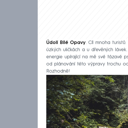
Údolí Bílé Opavy
. Cíl mnoha turistů
úzkých uličkách a u dřevěných lávek. 
energie upírající na mě své tázavé
od plánování této výpravy trochu odr
Rozhodně!