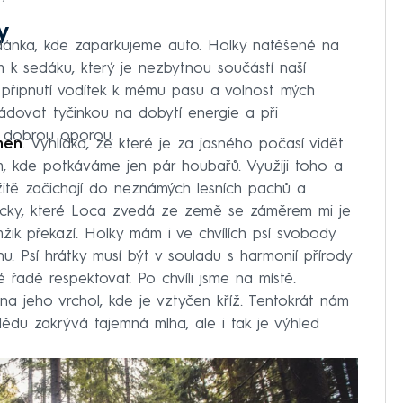
y
dánka, kde zaparkujeme auto. Holky natěšené na
m k sedáku, který je nezbytnou součástí naší
 připnutí vodítek k mému pasu a volnost mých
dovat tyčinkou na dobytí energie a při
e dobrou oporou.
men
. Vyhlídka, ze které je za jasného počasí vidět
, kde potkáváme jen pár houbařů. Využiji toho a
žitě začichají do neznámých lesních pachů a
lacky, které Loca zvedá ze země se záměrem mi je
mžik překazí. Holky mám i ve chvílích psí svobody
u. Psí hrátky musí být v souladu s harmonií přírody
é řadě respektovat. Po chvíli jsme na místě.
 jeho vrchol, kde je vztyčen kříž. Tentokrát nám
dědu zakrývá tajemná mlha, ale i tak je výhled