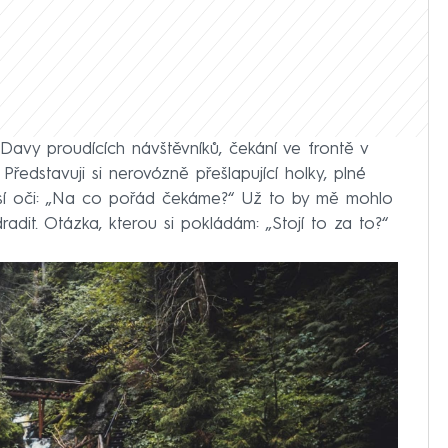
. Davy proudících návštěvníků, čekání ve frontě v
Představuji si nerovózně přešlapující holky, plné
 psí oči: „Na co pořád čekáme?“ Už to by mě mohlo
adit. Otázka, kterou si pokládám: „Stojí to za to?“