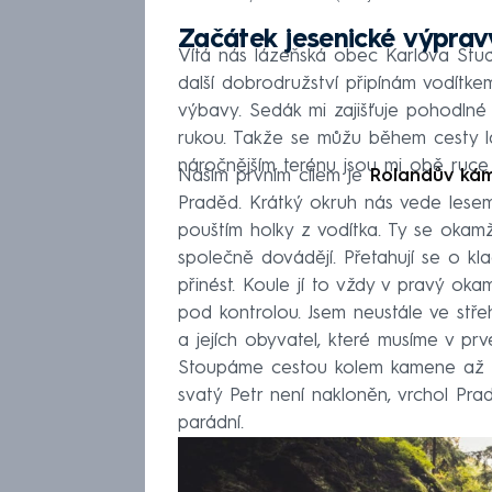
Začátek jesenické výprav
Vítá nás lázeňská obec Karlova Stu
další dobrodružství připínám vodítke
výbavy. Sedák mi zajišťuje pohodlné
rukou. Takže se můžu během cesty lá
náročnějším terénu jsou mi obě ruc
Naším prvním cílem je
Rolandův ká
Praděd. Krátký okruh nás vede lesem
pouštím holky z vodítka. Ty se okam
společně dovádějí. Přetahují se o k
přinést. Koule jí to vždy v pravý oka
pod kontrolou. Jsem neustále ve střeh
a jejích obyvatel, které musíme v prv
Stoupáme cestou kolem kamene až na
svatý Petr není nakloněn, vrchol Pra
parádní.