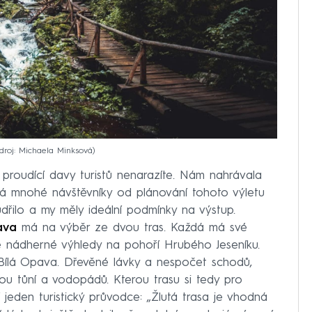
droj: Michaela Minksová
 proudící davy turistů nenarazíte. Nám nahrávala
rá mnohé návštěvníky od plánování tohoto výletu
řilo a my měly ideální podmínky na výstup.
ava
má na výběr ze dvou tras. Každá má své
e nádherné výhledy na pohoří Hrubého Jeseníku.
 Bílá Opava. Dřevěné lávky a nespočet schodů,
ou tůní a vodopádů. Kterou trasu si tedy pro
 jeden turistický průvodce: „Žlutá trasa je vhodná