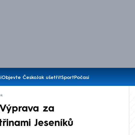
í
Objevte Česko
Jak ušetřit
Sport
Počasí
ek
 Výprava za
třinami Jeseníků