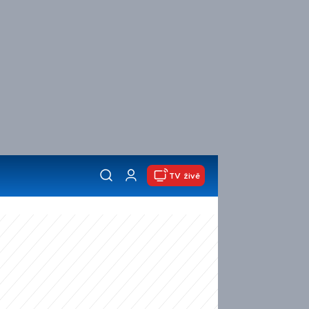
TV živě