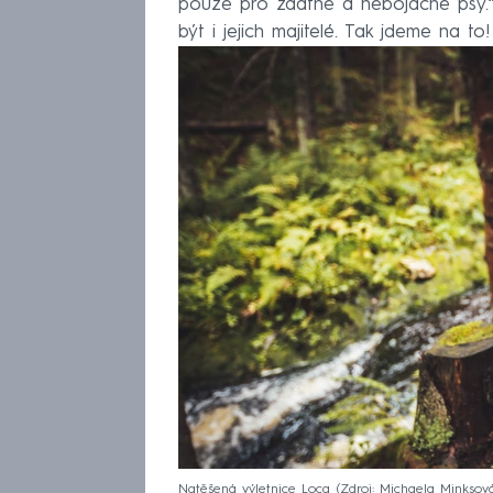
pouze pro zdatné a nebojácné psy.“ 
být i jejich majitelé. Tak jdeme na to!
Natěšená výletnice Loca
Zdroj: Michaela Minksov