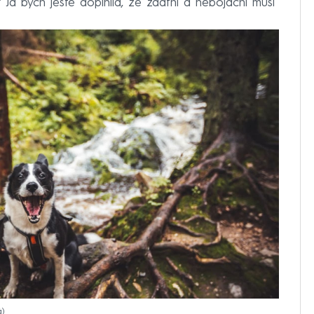
Já bych ještě doplnila, že zdatní a nebojácní musí
á