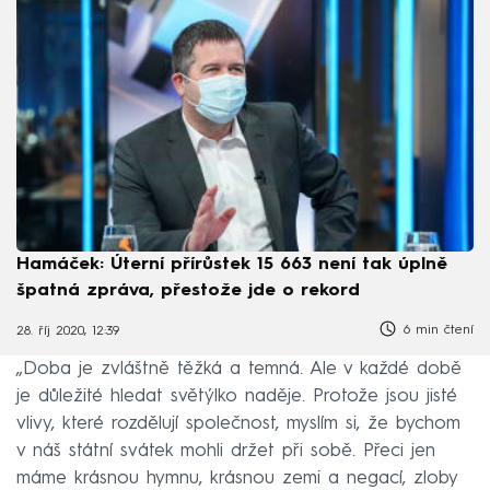
Hamáček: Úterní přírůstek 15 663 není tak úplně
špatná zpráva, přestože jde o rekord
6 min čtení
28. říj 2020, 12:39
„Doba je zvláštně těžká a temná. Ale v každé době
je důležité hledat světýlko naděje. Protože jsou jisté
vlivy, které rozdělují společnost, myslím si, že bychom
v náš státní svátek mohli držet při sobě. Přeci jen
máme krásnou hymnu, krásnou zemi a negací, zloby