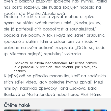
oken či balkonů zazpívat společně naši hymnu. Politici
nás často rozdělují, ale hudba spojuje,“ napsala na
sociální sítě Monika Absolonová.
Dodala, že lidé si doma zpívat mohou a zpívat
hymnu ve státní svátek mohou také. „Nevím, jak vy,
ale já potřebuji cítit pospolitost a sounáležitost,“
popsala své pocity. A tak i když má zánět průdušnic,
společně s dalšími lidmi a celebritami ve středu v
poledne na svém balkoně zazpívala. „Držte se, bude
líp. Všechno nejlepší, republiko,“ vzkázala.
Hádkami se nikam nedostaneme. Mít různé názory
je v pořádku. V prčicích jsme všichni, jak slavní, tak
neslavní.
K její výzvě se připojilo mnoho lidí, kteří na sociálních
sítích sdíleli videa, jak v poledne hymnu zpívají. Mezi
nimi byli například zpěvačky Ilona Csáková, Bára
Basiková či Marta Jandová nebo herec Aleš Háma.
Čtěte také