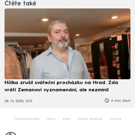
Čtěte také
Hůlka zrušil sváteční procházku na Hrad. Zda
vrátí Zemanovi vyznamenání, ale nezmínil
6 min čtení
28. říj 2020, 12:01
Československo
okno
zpěv
Marta Jandová
hymna