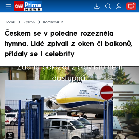
Domů
Zprávy
Koronavirus
Českem se v poledne rozezněla
hymna. Lidé zpívali z oken či balkonů,
přidaly se i celebrity
Žádná položka z playlistu není
Výběr redakce
dostupná.