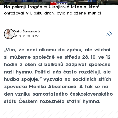
Na pokraji tragédie: Ukrajinské letadlo, které
P
ohrožoval v Lipsku dron, bylo naložené municí
e
Dáša Šamanová
28. říj 2020, 14:27
„Vím, že není nikomu do zpěvu, ale všichni
si můžeme společně ve středu 28. 10. ve 12
hodin z oken či balkonů zazpívat společně
naši hymnu. Politici nás často rozdělují, ale
hudba spojuje,“ vyzvala na sociálních sítích
zpěvačka Monika Absolonová. A tak se na
den vzniku samostatného československého
státu Českem rozezněla státní hymna.