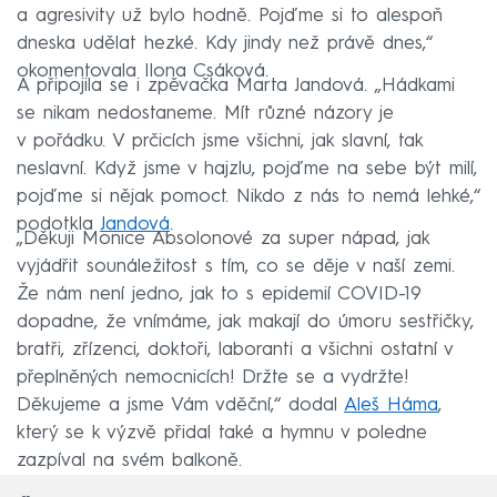
a agresivity už bylo hodně. Pojďme si to alespoň
dneska udělat hezké. Kdy jindy než právě dnes,“
okomentovala Ilona Csáková.
A připojila se i zpěvačka Marta Jandová. „Hádkami
se nikam nedostaneme. Mít různé názory je
v pořádku. V prčicích jsme všichni, jak slavní, tak
neslavní. Když jsme v hajzlu, pojďme na sebe být milí,
pojďme si nějak pomoct. Nikdo z nás to nemá lehké,“
podotkla
Jandová
.
„Děkuji Monice Absolonové za super nápad, jak
vyjádřit sounáležitost s tím, co se děje v naší zemi.
Že nám není jedno, jak to s epidemií COVID-19
dopadne, že vnímáme, jak makají do úmoru sestřičky,
bratři, zřízenci, doktoři, laboranti a všichni ostatní v
přeplněných nemocnicích! Držte se a vydržte!
Děkujeme a jsme Vám vděční,“ dodal
Aleš Háma
,
který se k výzvě přidal také a hymnu v poledne
zazpíval na svém balkoně.