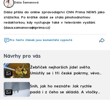
Dáša Šamanová
Dáša přišla do online zpravodajství CNN Prima NEWS jako
stážistka. Po krátké době se stala plnohodnotnou
redaktorkou, kdy vystupuje také v televizním vysílání.
(dasa.samanova@iprima.cz)
Pro tento článek jsou komentáře vypnuté
Návrhy pro vás
Žebříček nejhorších jídel světa.
Umístily se i tři české pokrmy, vévodí
skandinávská kuchyně
Sníh, jak ho neznáte: Jak rychle
padá i z čeho se skládá. A vločky
nejsou bílé