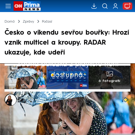
Domů
Zprávy
Počasí
Česko o víkendu sevřou bouřky: Hrozí
vznik multicel a kroupy. RADAR
ukazuje, kde udeří
Žádná položka z playlistu není
dostupná.
6 fotografií
Michaela Bartošová
30. kvě 2026, 08:48
Po tropickém závěru pracovního týdne čeká
Česko o víkendu proměnlivé počasí s