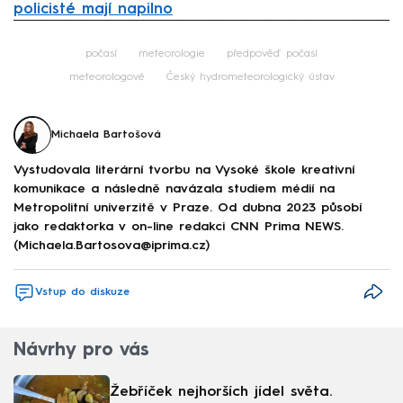
policisté mají napilno
Failed to fetch
počasí
meteorologie
předpověď počasí
meteorologové
Český hydrometeorologický ústav
Michaela Bartošová
Vystudovala literární tvorbu na Vysoké škole kreativní
komunikace a následně navázala studiem médií na
Metropolitní univerzitě v Praze. Od dubna 2023 působí
jako redaktorka v on-line redakci CNN Prima NEWS.
(Michaela.Bartosova@iprima.cz)
Vstup do diskuze
Návrhy pro vás
Žebříček nejhorších jídel světa.