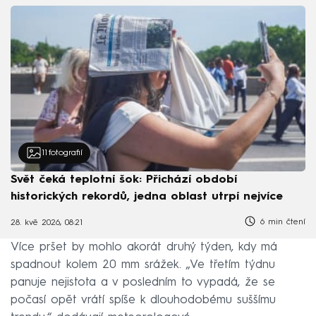
11
fotografií
Svět čeká teplotní šok: Přichází období
historických rekordů, jedna oblast utrpí nejvíce
6 min čtení
28. kvě 2026, 08:21
Více pršet by mohlo akorát druhý týden, kdy má
spadnout kolem 20 mm srážek. „Ve třetím týdnu
panuje nejistota a v posledním to vypadá, že se
počasí opět vrátí spíše k dlouhodobému suššímu