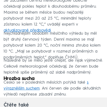
Se začátkem června meteorologové obecně
očekávají pokles teplot k dlouhodobému průměru.
Maxima se během měsíce budou nejčastěji
pohybovat mezi 20 až 25 °C, minimální teploty
zůstanou kolem 12 °C,“ uvádějí experti v
aktualizované předpovědi
.
Nejchladnějším obdobím měsíčního výhledu by měl
být druhý červnový týden. Denní maxima se mají
pohybovat kolem 20 °C, noční minima zhruba kolem
10 °C. „Mají se pohybovat v rozmezí průměrných a
podprůměrných teplot,“ doplňuje ČHMÚ.
Následně by se mělo ještě oteplit, ale nijak výjimečně.
Celkově meteorologové očekávají, že červen bude
teplotně spíše průměrný až slabě nadprůměrný.
Hrozba sucha
Česko se v posledních měsících potýká také
s
výraznějším suchem
. Ani červen ale podle aktuálních
výhledů nepřinese zásadní změnu.
Čtěte také