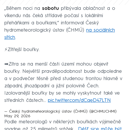
„Během noci na
sobotu
přibývala oblačnost a o
víkendu nás čeká střídavé počasí s lokálními
přeháňkami a bouřkami,“ informoval Český
hydrometeorologický ústav (ČHMÚ)
na sociálních
sítích
.
⚡️Zítřejší bouřky.
➡Zítra se na menší části území mohou objevit
bouřky. Největší pravděpodobnost bude odpoledne
a v podvečer těsně před studenou frontou hlavně v
západní, jihozápadní a jižní polovině Čech.
Izolovanější bouřky by se mohly vyskytnout také ve
středních částech…
pic.twitter.com/dCqeD47LTN
— Český hydrometeorologický ústav (ČHMÚ) (@CHMUCHMI)
May 29, 2026
Podle meteorologů v některých bouřkách výjimečně
spadne až 25 milimetrů srážek. „
Déšť sice může být