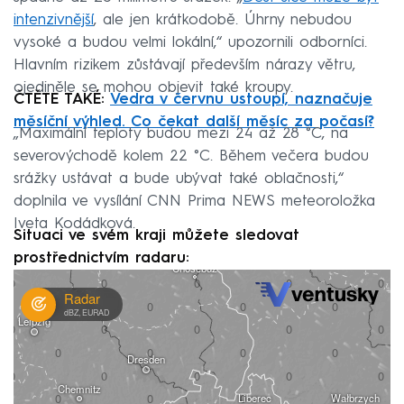
intenzivnější
, ale jen krátkodobě. Úhrny nebudou
vysoké a budou velmi lokální,“ upozornili odborníci.
Hlavním rizikem zůstávají především nárazy větru,
ojediněle se mohou objevit také kroupy.
ČTĚTE TAKÉ:
Vedra v červnu ustoupí, naznačuje
měsíční výhled. Co čekat další měsíc za počasí?
„Maximální teploty budou mezi 24 až 28 °C, na
severovýchodě kolem 22 °C. Během večera budou
srážky ustávat a bude ubývat také oblačnosti,“
doplnila ve vysílání CNN Prima NEWS meteoroložka
Iveta Kodádková.
Situaci ve svém kraji můžete sledovat
prostřednictvím radaru: