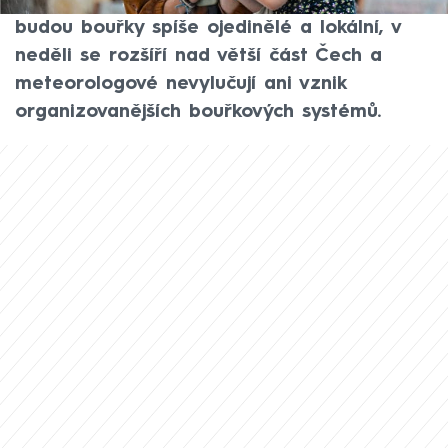
přeháňkami a bouřkami. Zatímco v sobotu
budou bouřky spíše ojedinělé a lokální, v
neděli se rozšíří nad větší část Čech a
meteorologové nevylučují ani vznik
organizovanějších bouřkových systémů.