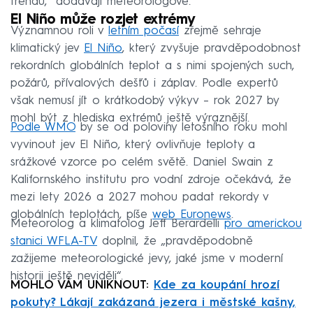
trendu,“ dodávají meteorologové.
El Niño může rozjet extrémy
Významnou roli v
letním počasí
zřejmě sehraje
klimatický jev
El Niño
, který zvyšuje pravděpodobnost
rekordních globálních teplot a s nimi spojených such,
požárů, přívalových dešťů i záplav. Podle expertů
však nemusí jít o krátkodobý výkyv – rok 2027 by
mohl být z hlediska extrémů ještě výraznější.
Podle WMO
by se od poloviny letošního roku mohl
vyvinout jev El Niño, který ovlivňuje teploty a
srážkové vzorce po celém světě. Daniel Swain z
Kalifornského institutu pro vodní zdroje očekává, že
mezi lety 2026 a 2027 mohou padat rekordy v
globálních teplotách, píše
web Euronews
.
Meteorolog a klimatolog Jeff Berardelli
pro americkou
stanici WFLA-TV
doplnil, že „pravděpodobně
zažijeme meteorologické jevy, jaké jsme v moderní
historii ještě neviděli“.
MOHLO VÁM UNIKNOUT:
Kde za koupání hrozí
pokuty? Lákají zakázaná jezera i městské kašny,