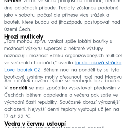
Neděle
začne většinou polojasnou oblohou, během
dne oblačnosti přibude. Teploty zůstanou podobné
jako v sobotu, počasí ale přinese více srážek a
bouřek, které budou od jihozápadu postupovat nad
území Čech.
Hrozí multicely
„Tam mohou zprvu vznikat spíše lokální bouřky s
možností výskytu supercel a některé výstupy
naznačují i možnost vzniku organizovanějších multicel
ve večerních hodinách,“ uvedla
facebooková stránka
Lovci bouřek CZ
. Během noci na pondělí by se tyto
bouřkové systémy mohly přesunout také nad Moravu.
Ani začátek nového týdne se neobejde bez bouřek.
V
pondělí
se mají zpočátku vyskytovat především v
Čechách, během odpoledne a večera pak spíše ve
východní části republiky. Současně dorazí výraznější
ochlazení. Nejvyšší denní teploty vystoupí už jen na
17 až 22 °C.
Vedra v červnu ustoupí