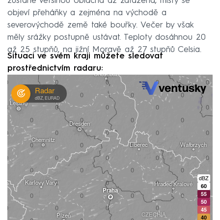
zůstane většinou oblačná až zatažená, místy se
objeví přeháňky a zejména na východě a
severovýchodě země také bouřky. Večer by však
měly srážky postupně ustávat. Teploty dosáhnou 20
až 25 stupňů, na jižní Moravě až 27 stupňů Celsia.
Situaci ve svém kraji můžete sledovat
prostřednictvím radaru: