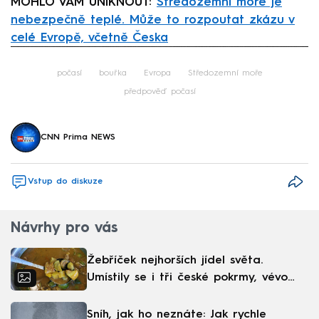
MOHLO VÁM UNIKNOUT:
Středozemní moře je
nebezpečně teplé. Může to rozpoutat zkázu v
celé Evropě, včetně Česka
Failed to fetch
počasí
bouřka
Evropa
Středozemní moře
předpověď počasí
CNN Prima NEWS
Vstup do diskuze
Návrhy pro vás
Žebříček nejhorších jídel světa.
Umístily se i tři české pokrmy, vévodí
skandinávská kuchyně
Sníh, jak ho neznáte: Jak rychle