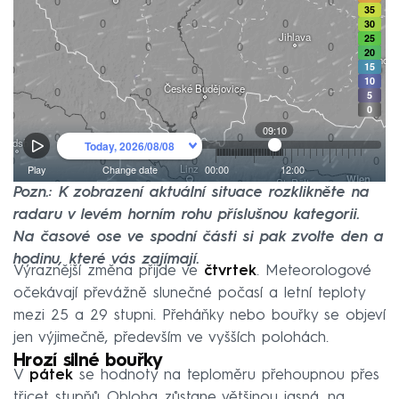
Pozn.: K zobrazení aktuální situace rozklikněte na
radaru v levém horním rohu příslušnou kategorii.
Na časové ose ve spodní části si pak zvolte den a
hodinu, které vás zajímají.
Výraznější změna přijde ve
čtvrtek
. Meteorologové
očekávají převážně slunečné počasí a letní teploty
mezi 25 a 29 stupni. Přeháňky nebo bouřky se objeví
jen výjimečně, především ve vyšších polohách.
Hrozí silné bouřky
V
pátek
se hodnoty na teploměru přehoupnou přes
třicet stupňů. Obloha zůstane většinou jasná, na