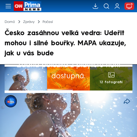
Domů
Zprávy
Počasí
Česko zasáhnou velká vedra: Udeřit
mohou i silné bouřky. MAPA ukazuje,
jak u vás bude
Žádná položka z playlistu není
dostupná.
12 fotografií
CNN Prima NEWS
16. čvn 2026, 07:53
Česko čeká v následujících dnech výrazná
změna počasí. Zatímco úterý přinese