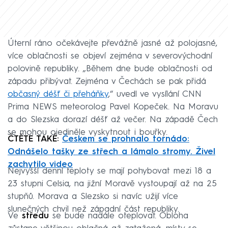
Úterní ráno očekávejte převážně jasné až polojasné,
více oblačnosti se objeví zejména v severovýchodní
polovině republiky. „Během dne bude oblačnosti od
západu přibývat. Zejména v Čechách se pak přidá
občasný déšť či přeháňky
,“ uvedl ve vysílání CNN
Prima NEWS meteorolog Pavel Kopeček. Na Moravu
a do Slezska dorazí déšť až večer. Na západě Čech
se mohou ojediněle vyskytnout i bouřky.
ČTĚTE TAKÉ:
Českem se prohnalo tornádo:
Odnášelo tašky ze střech a lámalo stromy. Živel
zachytilo video
Nejvyšší denní teploty se mají pohybovat mezi 18 a
23 stupni Celsia, na jižní Moravě vystoupají až na 25
stupňů. Morava a Slezsko si navíc užijí více
slunečných chvil než západní část republiky.
Ve
středu
se bude nadále oteplovat. Obloha