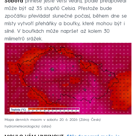
Sobota
přinese ještě větší vedra, podle předpovědi
může být až 35 stupňů Celsia. Přestože bude
zpočátku převládat slunečné počasí, během dne se
místy vytvoří přeháňky a bouřky, které mohou být i
silné. V bouřkách může napršet až kolem 30
milimetrů srážek.
Mapa denních maxim v sobotu 20. 6. 2026
Zdroj: Český
hydrometeorologický ústav