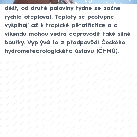
hlavně do Čech více oblačnosti a místy
déšť, od druhé poloviny týdne se začne
rychle oteplovat. Teploty se postupně
vyšplhají až k tropické pětatřicítce a o
víkendu mohou vedra doprovodit také silné
bouřky. Vyplývá to z předpovědi Českého
hydrometeorologického ústavu (ČHMÚ).