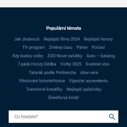
Populární témata
Jak zhubnout
Nejlepší filmy 2024
Nejlepší horory
TV program
Změna času
Partie
Počasí
Kdy budou volby
ZOO Nové začátky
Auto – katalog
7 pádů Honzy Dědka
Volby 2025
Svařené víno
Tatarák podle Pohlreicha
Aloe vera
Pěstování lichořeřišnice
Výpočet ascendentu
Tvarohové knedlíky
Nejlepší palačinky
Švestkový koláč