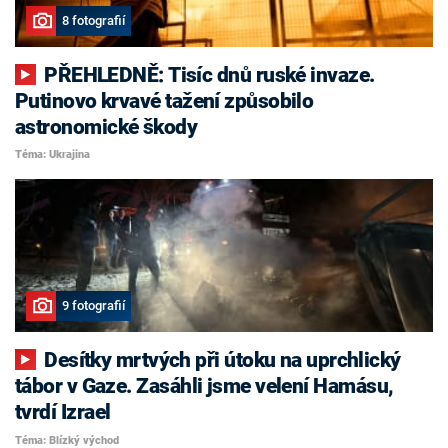
8 fotografií
PŘEHLEDNĚ: Tisíc dnů ruské invaze.
Putinovo krvavé tažení způsobilo
astronomické škody
Téma: Ukrajina
9 fotografií
Desítky mrtvých při útoku na uprchlický
tábor v Gaze. Zasáhli jsme velení Hamásu,
tvrdí Izrael
Téma: Blízký východ