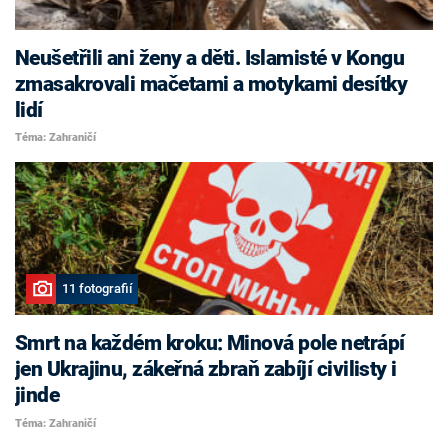
Neušetřili ani ženy a děti. Islamisté v Kongu
zmasakrovali mačetami a motykami desítky
lidí
Téma: Zahraničí
11 fotografií
Smrt na každém kroku: Minová pole netrápí
jen Ukrajinu, zákeřná zbraň zabíjí civilisty i
jinde
Téma: Zahraničí