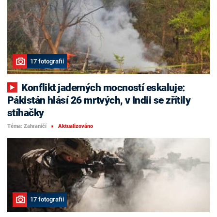
17 fotografií
Konflikt jaderných mocností eskaluje:
Pákistán hlásí 26 mrtvých, v Indii se zřítily
stíhačky
Téma: Zahraničí
Aktualizováno
■
17 fotografií