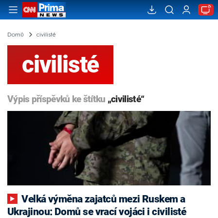
Domů
civilisté
civilisté
Výpis příspěvků ke štítku
„civilisté“
Velká výměna zajatců mezi Ruskem a
Ukrajinou: Domů se vrací vojáci i civilisté