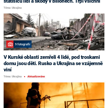
statisíců lidí a škody v bilionech. Trpí všichni
Téma: Ukrajina
9 fotografií
V Kurské oblasti zemřeli 4 lidé, pod troskami
domu jsou děti. Rusko a Ukrajina se vzájemně
viní
Téma: Ukrajina
Aktualizováno
■