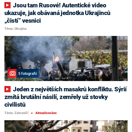
Jsou tam Rusové! Autentické video
ukazuje, jak obávaná jednotka Ukrajinců
„čistí“ vesnici
Téma: Ukrajina
5 fotografií
Jeden z největších masakrů konfliktu. Sýrií
zmítá brutální násilí, zemřely už stovky
civilistů
Téma: Zahraničí
Aktualizováno
■