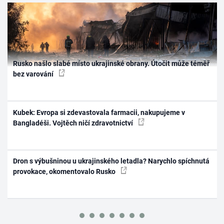
Rusko našlo slabé místo ukrajinské obrany. Útočit může téměř
bez varování
Kubek: Evropa si zdevastovala farmacii, nakupujeme v
Bangladéši. Vojtěch ničí zdravotnictví
Dron s výbušninou u ukrajinského letadla? Narychlo spíchnutá
provokace, okomentovalo Rusko