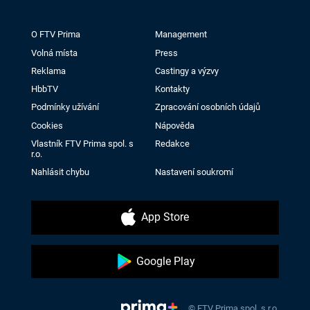
O FTV Prima
Management
Volná místa
Press
Reklama
Castingy a výzvy
HbbTV
Kontakty
Podmínky užívání
Zpracování osobních údajů
Cookies
Nápověda
Vlastník FTV Prima spol. s
Redakce
r.o.
Nahlásit chybu
Nastavení soukromí
App Store
Google Play
© FTV Prima spol. s r.o.