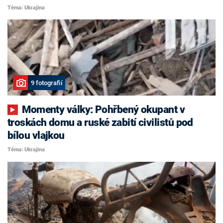
Téma: Ukrajina
9 fotografií
Momenty války: Pohřbený okupant v
troskách domu a ruské zabití civilistů pod
bílou vlajkou
Téma: Ukrajina