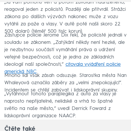
„Já vám pomohu ven a potom zavolám nadřízeného,“
reagoval jeden z policistů. Později ale přitvrdil. Strážci
zákona po dalších výzvách nakonec muže z vozu
vytáhli za paže a vlasy. V autě poté našli skoro 22
500 dolarů (téměř 500 tisíc korun).
Zástupce policie Jerome Dix řekl, že policisté jednali v
souladu se zákonem. „Zatýkání někdy není hezké, ale
je nezbytnou součástí vymáhání práva a udržení
veřejné bezpečnosti, což je jedna ze základních
ideologií naší společnosti,“
citovala vyjádření policie
americká NBC
.
Mnoho lidí však zásah odsuzuje. Starostka města Nan
Whaleyová označila záběry za „velmi znepokojující“.
Incidentem se chtějí zabývat i lidskoprávní skupiny.
„Vytáhnout tohoto paraplegika z auta za vlasy je
naprosto nepřijatelné, nelidské a vrhá to špatné
světlo na naše město,“ uvedl Derrick Foward z
lidskoprávní organizace NAACP.
Čtěte také