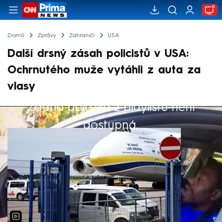
Domů
Zprávy
Zahraničí
USA
Další drsný zásah policistů v USA:
Ochrnutého muže vytáhli z auta za
vlasy
Žádná položka z playlistu není
Výběr redakce
dostupná.