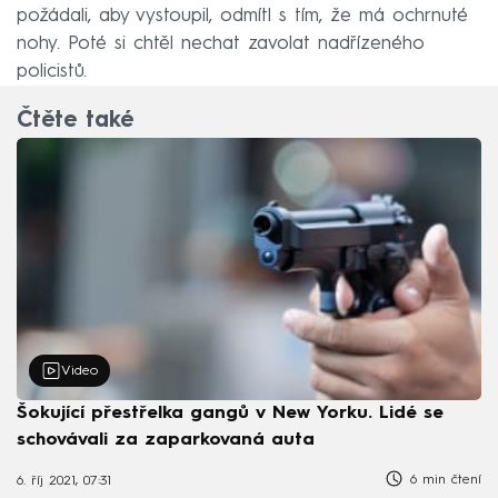
požádali, aby vystoupil, odmítl s tím, že má ochrnuté
nohy. Poté si chtěl nechat zavolat nadřízeného
policistů.
Čtěte také
Video
Šokující přestřelka gangů v New Yorku. Lidé se
schovávali za zaparkovaná auta
6 min čtení
6. říj 2021, 07:31