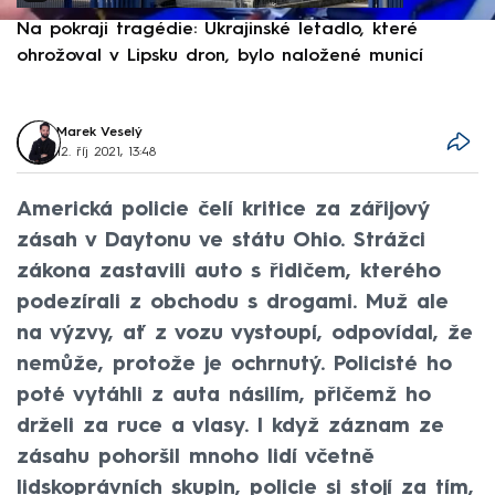
Na pokraji tragédie: Ukrajinské letadlo, které
P
ohrožoval v Lipsku dron, bylo naložené municí
e
Marek Veselý
12. říj 2021, 13:48
Americká policie čelí kritice za zářijový
zásah v Daytonu ve státu Ohio. Strážci
zákona zastavili auto s řidičem, kterého
podezírali z obchodu s drogami. Muž ale
na výzvy, ať z vozu vystoupí, odpovídal, že
nemůže, protože je ochrnutý. Policisté ho
poté vytáhli z auta násilím, přičemž ho
drželi za ruce a vlasy. I když záznam ze
zásahu pohoršil mnoho lidí včetně
lidskoprávních skupin, policie si stojí za tím,