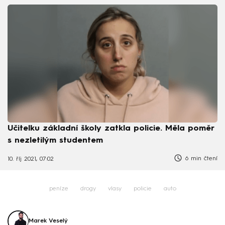
Učitelku základní školy zatkla policie. Měla poměr
s nezletilým studentem
6 min čtení
10. říj 2021, 07:02
peníze
drogy
vlasy
policie
auto
Marek Veselý