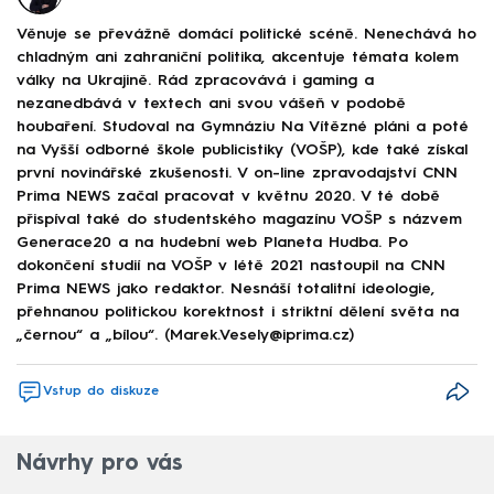
Věnuje se převážně domácí politické scéně. Nenechává ho
chladným ani zahraniční politika, akcentuje témata kolem
války na Ukrajině. Rád zpracovává i gaming a
nezanedbává v textech ani svou vášeň v podobě
houbaření. Studoval na Gymnáziu Na Vítězné pláni a poté
na Vyšší odborné škole publicistiky (VOŠP), kde také získal
první novinářské zkušenosti. V on-line zpravodajství CNN
Prima NEWS začal pracovat v květnu 2020. V té době
přispíval také do studentského magazínu VOŠP s názvem
Generace20 a na hudební web Planeta Hudba. Po
dokončení studií na VOŠP v létě 2021 nastoupil na CNN
Prima NEWS jako redaktor. Nesnáší totalitní ideologie,
přehnanou politickou korektnost i striktní dělení světa na
„černou“ a „bílou“. (Marek.Vesely@iprima.cz)
Vstup do diskuze
Návrhy pro vás