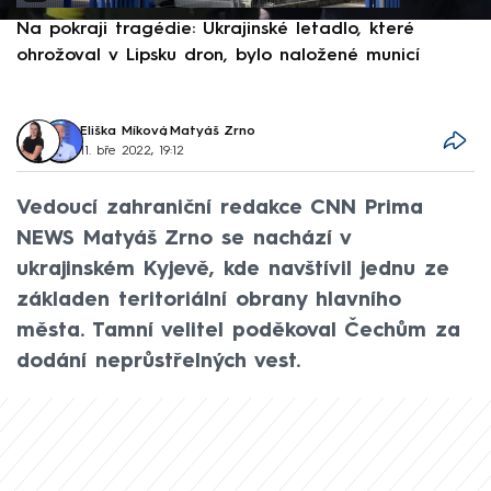
Na pokraji tragédie: Ukrajinské letadlo, které
P
ohrožoval v Lipsku dron, bylo naložené municí
e
Eliška Míková
,
Matyáš Zrno
11. bře 2022, 19:12
Vedoucí zahraniční redakce CNN Prima
NEWS Matyáš Zrno se nachází v
ukrajinském Kyjevě, kde navštívil jednu ze
základen teritoriální obrany hlavního
města. Tamní velitel poděkoval Čechům za
dodání neprůstřelných vest.