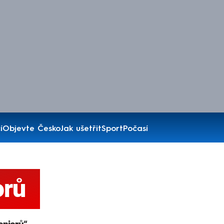
í
Objevte Česko
Jak ušetřit
Sport
Počasí
orů