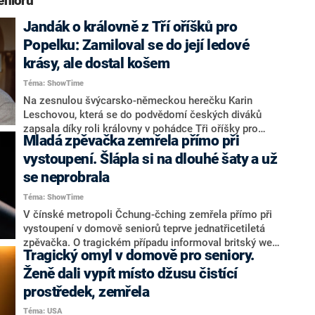
eniorů“
Jandák o královně z Tří oříšků pro
Popelku: Zamiloval se do její ledové
krásy, ale dostal košem
Téma: ShowTime
Na zesnulou švýcarsko-německou herečku Karin
Leschovou, která se do podvědomí českých diváků
zapsala díky roli královny v pohádce Tři oříšky pro
Mladá zpěvačka zemřela přímo při
Popelku, s úctou vzpomíná také Vítězslav Jandák. Jak
pro CNN Prima NEWS prozradil, během natáčení
vystoupení. Šlápla si na dlouhé šaty a už
zmíněné pohádky, v níž ztvárnil postavu princova
se neprobrala
pobočníka Kamila, se do ní zamiloval. Jak jeho pokus
Téma: ShowTime
o sblížení dopadl?
V čínské metropoli Čchung-čching zemřela přímo při
vystoupení v domově seniorů teprve jednatřicetiletá
zpěvačka. O tragickém případu informoval britský web
Tragický omyl v domově pro seniory.
The Mirror.
Ženě dali vypít místo džusu čistící
prostředek, zemřela
Téma: USA