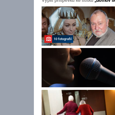
Výpis příspěvků ke štítku
„domov s
10 fotografií