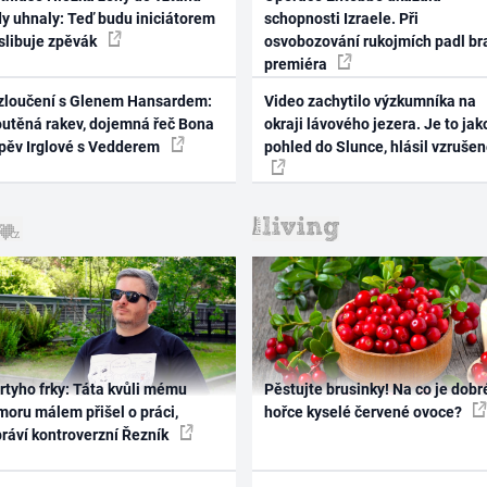
dy uhnaly: Teď budu iniciátorem
schopnosti Izraele. Při
 slibuje zpěvák
osvobozování rukojmích padl br
premiéra
zloučení s Glenem Hansardem:
Video zachytilo výzkumníka na
outěná rakev, dojemná řeč Bona
okraji lávového jezera. Je to jak
zpěv Irglové s Vedderem
pohled do Slunce, hlásil vzruše
rtyho frky: Táta kvůli mému
Pěstujte brusinky! Na co je dobr
oru málem přišel o práci,
hořce kyselé červené ovoce?
práví kontroverzní Řezník