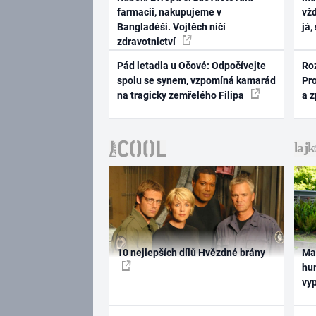
farmacii, nakupujeme v
vž
Bangladéši. Vojtěch ničí
já,
zdravotnictví
Pád letadla u Očové: Odpočívejte
Ro
spolu se synem, vzpomíná kamarád
Pr
na tragicky zemřelého Filipa
a 
10 nejlepších dílů Hvězdné brány
Ma
hum
vy