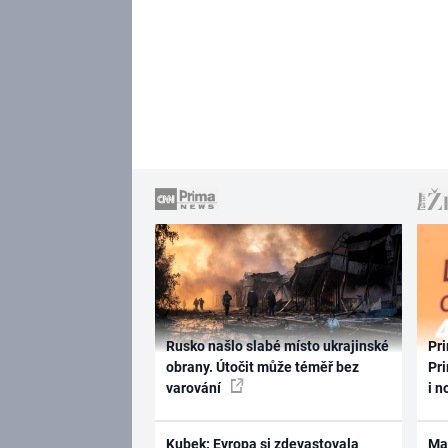
Rusko našlo slabé místo ukrajinské
Pri
obrany. Útočit může téměř bez
Pri
varování
i n
Kubek: Evropa si zdevastovala
Ma