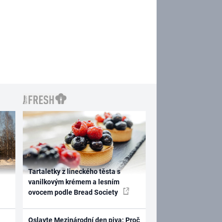
Tartaletky z lineckého těsta s
vanilkovým krémem a lesním
ovocem podle Bread Society
Oslavte Mezinárodní den piva: Proč