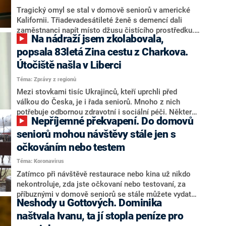
Tragický omyl se stal v domově seniorů v americké
Kalifornii. Třiadevadesátileté ženě s demencí dali
zaměstnanci napít místo džusu čistícího prostředku.
Na nádraží jsem zkolabovala,
Na následky omylu zemřela. Policie nyní vyšetřuje, jak
přesně k incidentu došlo.
popsala 83letá Zina cestu z Charkova.
Útočiště našla v Liberci
Téma: Zprávy z regionů
Mezi stovkami tisíc Ukrajinců, kteří uprchli před
válkou do Česka, je i řada seniorů. Mnoho z nich
potřebuje odbornou zdravotní i sociální péči. Některé
Nepříjemné překvapení. Do domovů
se podařilo umístit do domovů pro seniory, například v
libereckém domově na Františkově našlo azyl pět
seniorů mohou návštěvy stále jen s
Ukrajinců.
očkováním nebo testem
Téma: Koronavirus
Zatímco při návštěvě restaurace nebo kina už nikdo
nekontroluje, zda jste očkovaní nebo testovaní, za
příbuznými v domově seniorů se stále můžete vydat
Neshody u Gottových. Dominika
jen s platnou Tečkou v mobilu. Pro řadu lidí je to
nepříjemné překvapení. Jiní přiznávají, že se nechali
naštvala Ivanu, ta jí stopla peníze pro
očkovat jen kvůli tomu, aby mohli navštěvovat své