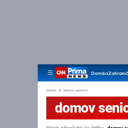
Domácí
Zahranič
Pořady
Domů
domov seniorů
domov seni