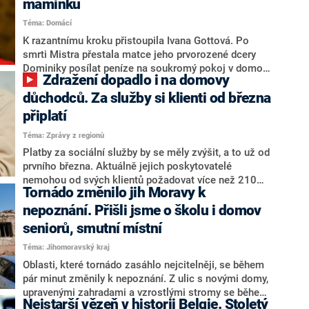
maminku
staré rodiče.
Téma: Domácí
K razantnímu kroku přistoupila Ivana Gottová. Po
smrti Mistra přestala matce jeho prvorozené dcery
Dominiky posílat peníze na soukromý pokoj v domově
Zdražení dopadlo i na domovy
seniorů. Finanční pomoc ukončila poté, co se na
Dominiku naštvala. Ta se rozhodla o pomoc poprosit
důchodců. Za služby si klienti od března
přátelé, a nyní jak ji, tak její matku, sponzoruje
připlatí
hudebník Gabriel Grillotti. S informací přišel web Aha!.
Téma: Zprávy z regionů
Platby za sociální služby by se měly zvýšit, a to už od
prvního března. Aktuálně jejich poskytovatelé
nemohou od svých klientů požadovat více než 210
Tornádo změnilo jih Moravy k
korun na ubytování a 170 korun za stravu na den. A to
je podle jejich zkušeností vzhledem k prudkému růstu
nepoznání. Přišli jsme o školu i domov
cen zoufale málo.
seniorů, smutní místní
Téma: Jihomoravský kraj
Oblasti, které tornádo zasáhlo nejcitelněji, se během
pár minut změnily k nepoznání. Z ulic s novými domy,
upravenými zahradami a vzrostlými stromy se během
Nejstarší vězeň v historii Belgie. Stoletý
chvíle stala místa často připomínající spíše vybydlená