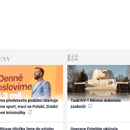
ma představila podzim: startuje
Tank KV-1 Němce dokonale
ma sport, vrací se Polabí, Zrádci
zaskočil
ové kriminálky
thiase Hložka ženy do vztahu
Operace Entebbe ukázala