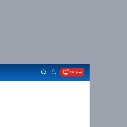
TV živě