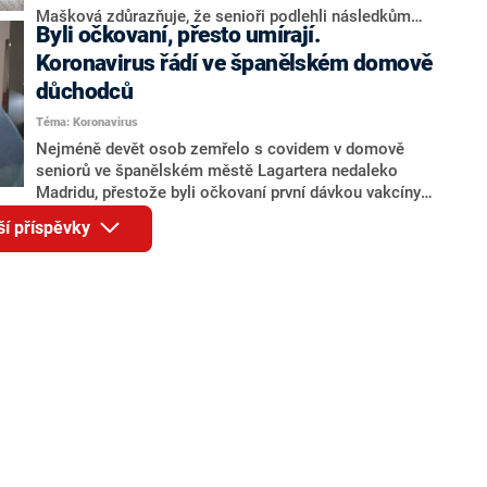
Mašková zdůrazňuje, že senioři podlehli následkům
Byli očkovaní, přesto umírají.
covidu, nikoliv vedlejším účinkům vakcíny. Mezi
zemřelými však měli být i očkovaní. Ti za sebou ale
Koronavirus řádí ve španělském domově
měli jen jednu ze dvou dávek vakcíny.
důchodců
Téma: Koronavirus
Nejméně devět osob zemřelo s covidem v domově
seniorů ve španělském městě Lagartera nedaleko
Madridu, přestože byli očkovaní první dávkou vakcíny.
Všichni trpěli i dalšími nemocemi. Koronavirus má
ší příspěvky
nyní všech 78 obyvatel domova. Vedení je muselo
izolovat v jejich pokojích. Nemoc zasáhla i většinu
zaměstnanců.