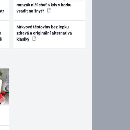
mrazák ničí chuť a kdy v horku
atr
vsadit na šnyt?
Mrkvové těstoviny bez lepku –
o
zdravá a originální alternativa
ně
klasiky
é