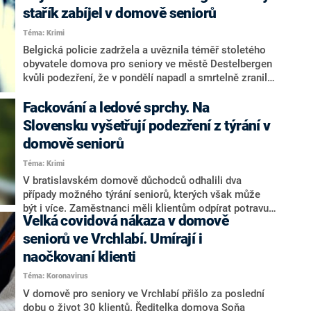
ghetta.
stařík zabíjel v domově seniorů
Téma: Krimi
Belgická policie zadržela a uvěznila téměř stoletého
obyvatele domova pro seniory ve městě Destelbergen
kvůli podezření, že v pondělí napadl a smrtelně zranil
dalšího rezidenta zařízení. Podrobnosti o okolnostech
podezřelého úmrtí ani identitě obou zúčastněných
Fackování a ledové sprchy. Na
nejsou známy, napsala agentura Belga.
Slovensku vyšetřují podezření z týrání v
domově seniorů
Téma: Krimi
V bratislavském domově důchodců odhalili dva
případy možného týrání seniorů, kterých však může
být i více. Zaměstnanci měli klientům odpírat potravu
Velká covidová nákaza v domově
a zanedbávat jejich hygienu. Někteří senioři měli
dokonce zranění od nešetrného zacházení či bití, jiní
seniorů ve Vrchlabí. Umírají i
se po ledových sprchách bojí vody, informoval
naočkovaní klienti
slovenský deník Plus jeden deň.
Téma: Koronavirus
V domově pro seniory ve Vrchlabí přišlo za poslední
dobu o život 30 klientů. Ředitelka domova Soňa