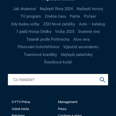
Jak zhubnout
Nejlepší filmy 2024
Nejlepší horory
TV program
Změna času
Partie
Počasí
Kdy budou volby
ZOO Nové začátky
Auto – katalog
7 pádů Honzy Dědka
Volby 2025
Svařené víno
Tatarák podle Pohlreicha
Aloe vera
Pěstování lichořeřišnice
Výpočet ascendentu
Tvarohové knedlíky
Nejlepší palačinky
Švestkový koláč
O FTV Prima
Management
Volná místa
Press
Reklama
Castingy a výzvy