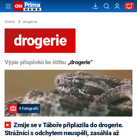
Domů
drogerie
drogerie
Výpis příspěvků ke štítku
„drogerie“
9 fotografií
Zmije se v Táboře připlazila do drogerie.
Strážníci s odchytem neuspěli, zasáhla až