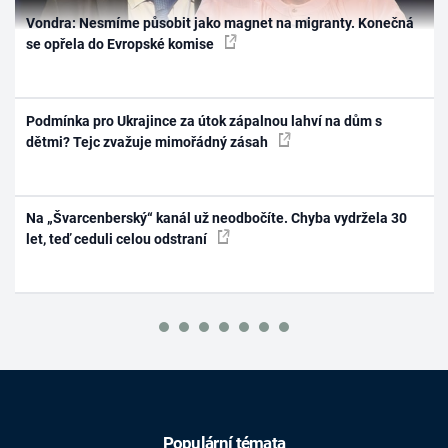
Vondra: Nesmíme působit jako magnet na migranty. Konečná
se opřela do Evropské komise
Podmínka pro Ukrajince za útok zápalnou lahví na dům s
dětmi? Tejc zvažuje mimořádný zásah
Na „Švarcenberský“ kanál už neodbočíte. Chyba vydržela 30
let, teď ceduli celou odstraní
Populární témata