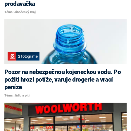
prodavačka
Téma: Jihočeský kraj
2 fotografie
Pozor na nebezpečnou kojeneckou vodu. Po
požití hrozí potíže, varuje drogerie a vrací
peníze
Téma: Jídlo a pití