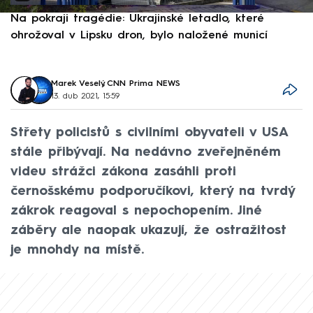
Na pokraji tragédie: Ukrajinské letadlo, které
P
ohrožoval v Lipsku dron, bylo naložené municí
e
Marek Veselý
,
CNN Prima NEWS
13. dub 2021, 15:59
Střety policistů s civilními obyvateli v USA
stále přibývají. Na nedávno zveřejněném
videu strážci zákona zasáhli proti
černošskému podporučíkovi, který na tvrdý
zákrok reagoval s nepochopením. Jiné
záběry ale naopak ukazují, že ostražitost
je mnohdy na místě.