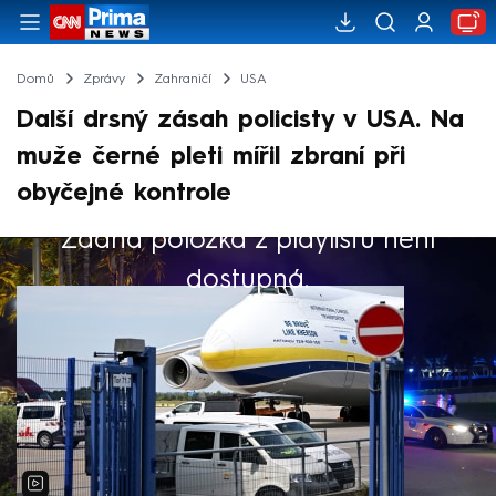
Domů
Zprávy
Zahraničí
USA
Další drsný zásah policisty v USA. Na
muže černé pleti mířil zbraní při
obyčejné kontrole
Žádná položka z playlistu není
Výběr redakce
dostupná.