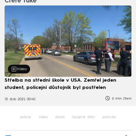
Čtěte také
Video
Střelba na střední škole v USA. Zemřel jeden
student, policejní důstojník byl postřelen
6 min čtení
13. dub 2021, 00:40
policie
video
zbraň
Spojené státy
policista