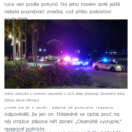
ruce ven podle pokynů. Na jeho novém autě ještě
nebyla poznávací značka, což přišlo policistovi
podezřelé.
Střety policistů s civilními obyvateli v USA stále přibývají. (Ilustrační foto)
Zdroj: Jakub Němec
„Kolik lidí je v autě?“ zeptal se policista. Nazario
odpověděl, že jen on. Následně se optal, proč na
něj strážce zákona míří zbraní. „Okamžitě vystupte,“
reagoval policista.