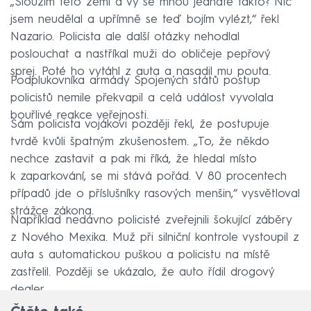
„Sloužím této zemi a vy se mnou jednáte takto? Nic
jsem neudělal a upřímně se teď bojím vylézt,“ řekl
Nazario. Policista ale další otázky nehodlal
poslouchat a nastříkal muži do obličeje pepřový
sprej. Poté ho vytáhl z auta a nasadil mu pouta.
Podplukovníka armády Spojených států postup
policistů nemile překvapil a celá událost vyvolala
bouřlivé reakce veřejnosti.
Sám policista vojákovi později řekl, že postupuje
tvrdě kvůli špatným zkušenostem. „To, že někdo
nechce zastavit a pak mi říká, že hledal místo
k zaparkování, se mi stává pořád. V 80 procentech
případů jde o příslušníky rasových menšin,“ vysvětloval
strážce zákona.
Například nedávno policisté zveřejnili šokující záběry
z Nového Mexika. Muž při silniční kontrole vystoupil z
auta s automatickou puškou a policistu na místě
zastřelil. Později se ukázalo, že auto řídil drogový
dealer.