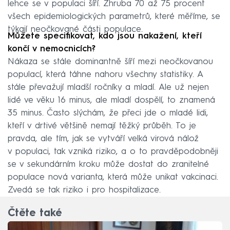
lehce se v populaci šíří. Zhruba 70 až 75 procent
všech epidemiologických parametrů, které měříme, se
týkají neočkované části populace.
Můžete specifikovat, kdo jsou nakažení, kteří
končí v nemocnicích?
Nákaza se stále dominantně šíří mezi neočkovanou
populací, která táhne nahoru všechny statistiky. A
stále převažují mladší ročníky a mladí. Ale už nejen
lidé ve věku 16 minus, ale mladí dospělí, to znamená
35 minus. Často slýchám, že přeci jde o mladé lidi,
kteří v drtivé většině nemají těžký průběh. To je
pravda, ale tím, jak se vytváří velká virová nálož
v populaci, tak vzniká riziko, a o to pravděpodobněji
se v sekundárním kroku může dostat do zranitelné
populace nová varianta, která může unikat vakcinaci.
Zvedá se tak riziko i pro hospitalizace.
Čtěte také