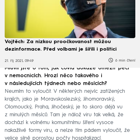
Vojtěch: Za nízkou proočkovanost můžou
dezinformace. Před volbami je šířili i politici
6 min čtení
21. říj 2021, 09:49
Mluvil jste o tom, jak covid dokáže omezit péči
v nemocnicích. Hrozí něco takového i
v následujících týdnech nebo měsících?
Neumím to vyloučit. V některých nejvíc zatížených
krajích, jako je Moravskoslezský, Jihomoravský,
Olomoucký, Praha, Jihočeský, je to skoro déjà vu
z minulých měsíců. Tam je nálož viru tak velká, že
dochází k volnému komunitnímu šíření vysoce
nakažlivé formy viru, a nelze tím pádem vyloučit, že
velice silně porostou počty hospitalizací.