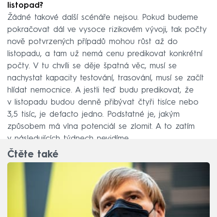
listopad?
Žádné takové další scénáře nejsou. Pokud budeme
pokračovat dál ve vysoce rizikovém vývoji, tak počty
nově potvrzených případů mohou růst až do
listopadu, a tam už nemá cenu predikovat konkrétní
počty. V tu chvíli se děje špatná věc, musí se
nachystat kapacity testování, trasování, musí se začít
hlídat nemocnice. A jestli teď budu predikovat, že
v listopadu budou denně přibývat čtyři tisíce nebo
3,5 tisíc, je defacto jedno. Podstatné je, jakým
způsobem má vlna potenciál se zlomit. A to zatím
v následujících týdnech nevidíme.
Čtěte také