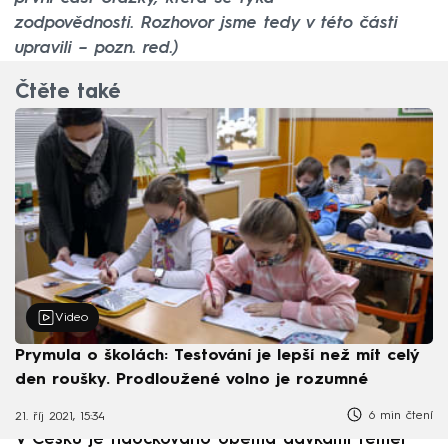
zodpovědnosti. Rozhovor jsme tedy v této části
upravili – pozn. red.)
Čtěte také
Video
Prymula o školách: Testování je lepší než mít celý
den roušky. Prodloužené volno je rozumné
6 min čtení
21. říj 2021, 15:34
V Česku je naočkováno oběma dávkami téměř