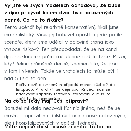
Vy jste ve svých modelech odhadoval, že bude
v říjnu přibývat kolem dvou tisíc nakažených
denně. Co na to říkáte?
Tento scénář byl relativně konzervativní, říkali jsme
mu realistický. Virus jej bohužel opustil a jede podle
scénáře, který jsme udělali v polovině srpna jako
vysoce rizikový. Ten předpokládal, že se na konci
října dostaneme průměrně denně nad tři tisíce. Pozor,
když řeknu průměrně denně, znamená to, že jsou
v tom i víkendy. Takže ve vrcholech to může být i
nad 5 tisíc za den.
Počty nově potvrzených případů mohou růst až do
listopadu. V tu chvíli se děje špatná věc, musí se
nachystat kapacity testování, trasování a musí se
začít hlídat nemocnice.
Na co se tedy mají Češi připravit?
Bohužel mi data nedovolí říct nic jiného, než že se
musíme připravit na další růst nejen nově nakažených,
ale i hospitalizovaných v dalších týdnech.
Máte nějaké další takové scénáře třeba na