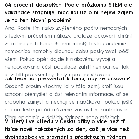
64 procent dospělých. Podle průzkumu STEM ale
vakcinace stagnuje, moc lidí už o ni nejeví zájem.
Je to ten hlavní problém?
Ano. Roste tím riziko zvýšeného počtu nemocných
s těžkým průběhem nákazy, protože očkování chrání
zejména proti tomu. Během minulých vln pandemie
nemocnice nemohly dlouhou dobu poskytovat péči
všem. Pokud opět dojde k rizikovému vývoji a
nenaočkovaná část populace zahltí nemocnice, tak
je zahltí pro všechny, tedy i pro naočkované.
Jak tedy lidi přesvědčit k tomu, aby se očkovali?
Osobně prosím všechny lidi v této zemi, kteří jsou
schopni přemýšlet a číst relevantní informace, ať se
proboha zamyslí a nechají se naočkovat, pokud ještě
nejsou. Ještě pořád můžeme zastavit nekontrolované
šíření epidemie v dalších týdnech nebo měsících.
V úterý i ve středu v Česku přibylo více než tři
tisíce nově nakažených za den, což je více než
dvojnásobek ve srovnání s předchozím týdnem.