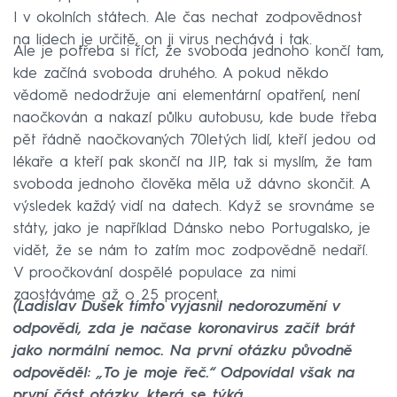
I v okolních státech. Ale čas nechat zodpovědnost
na lidech je určitě, on ji virus nechává i tak.
Ale je potřeba si říct, že svoboda jednoho končí tam,
kde začíná svoboda druhého. A pokud někdo
vědomě nedodržuje ani elementární opatření, není
naočkován a nakazí půlku autobusu, kde bude třeba
pět řádně naočkovaných 70letých lidí, kteří jedou od
lékaře a kteří pak skončí na JIP, tak si myslím, že tam
svoboda jednoho člověka měla už dávno skončit. A
výsledek každý vidí na datech. Když se srovnáme se
státy, jako je například Dánsko nebo Portugalsko, je
vidět, že se nám to zatím moc zodpovědně nedaří.
V proočkování dospělé populace za nimi
zaostáváme až o 25 procent.
(Ladislav Dušek tímto vyjasnil nedorozumění v
odpovědi, zda je načase koronavirus začít brát
jako normální nemoc. Na první otázku původně
odpověděl: „To je moje řeč.“ Odpovídal však na
první část otázky, která se týká