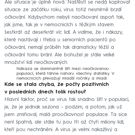
Ale situace je úplně nová. Naštěstí se nedá kopírovat
situace ze začátku roku, virus totiž nesmírně brzdí
očkování. Kdybychom nebyli naočkovaní aspoň tak,
jak jsme, tak je v nemocnicích s těžkým stavem
šestkrát až desetkrát víc lidí. A vidíme, že i nákazy,
které nastávají i třeba u seniorních pacientů po
očkování, nemají průběh tak dramaticky těžší a
očkování tomu brání. Ale bohužel je stále velké
množství lidí neočkovaných.
Nákaza se dominantně šíří mezi neočkovanou
populací, která táhne nahoru všechny statistiky. V
nemocnicích převažují mladší ročníky a mladí.
Kde se stala chyba, že počty pozitivních
v posledních dnech tolik rostou?
Hlavní faktor, proč se virus tak snadno šíří v populaci,
je, že je jednak sezona – podzim, a potom, jak už
jsem zmiňoval, malá proočkovnost populace. Ta sice
není špatná, ale stále tu jsou tři až čtyři miliony lidí,
kteří jsou nechráněni. A virus je velmi nakažlivý a