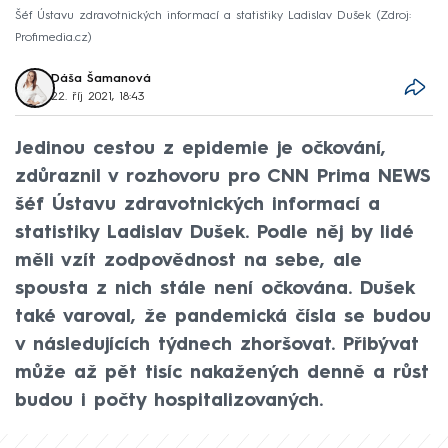
Šéf Ústavu zdravotnických informací a statistiky Ladislav Dušek
Zdroj:
Profimedia.cz
Dáša Šamanová
22. říj 2021, 18:43
Jedinou cestou z epidemie je očkování,
zdůraznil v rozhovoru pro CNN Prima NEWS
šéf Ústavu zdravotnických informací a
statistiky Ladislav Dušek. Podle něj by lidé
měli vzít zodpovědnost na sebe, ale
spousta z nich stále není očkována. Dušek
také varoval, že pandemická čísla se budou
v následujících týdnech zhoršovat. Přibývat
může až pět tisíc nakažených denně a růst
budou i počty hospitalizovaných.