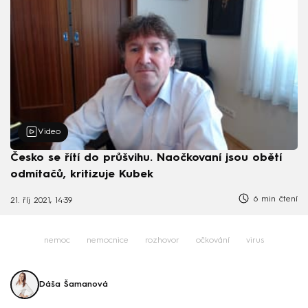
Video
Česko se řítí do průšvihu. Naočkovaní jsou obětí
odmítačů, kritizuje Kubek
6 min čtení
21. říj 2021, 14:39
nemoc
nemocnice
rozhovor
očkování
virus
Dáša Šamanová