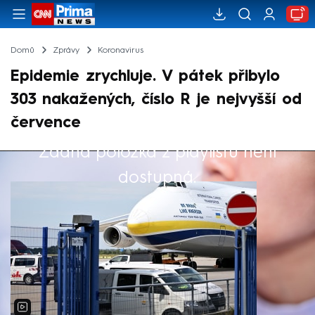
Domů
Zprávy
Koronavirus
Epidemie zrychluje. V pátek přibylo
303 nakažených, číslo R je nejvyšší od
července
Žádná položka z playlistu není
Výběr redakce
dostupná.