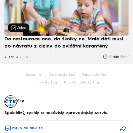
Video
Do restaurace ano, do školky ne. Malé děti musí
po návratu z ciziny do zvláštní karantény
6 min čtení
4. zář 2021, 07:11
epidemie
Karlovarský kraj
Pardubický kraj
Jihočeský kraj
Královéhradecký kraj
ČTK
Spolehlivý, rychlý a nezávislý zpravodajský servis.
Vstup do diskuze