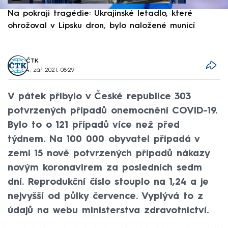
Na pokraji tragédie: Ukrajinské letadlo, které
P
ohrožoval v Lipsku dron, bylo naložené municí
e
ČTK
4. zář 2021, 08:29
V pátek přibylo v České republice 303
potvrzených případů onemocnění COVID-19.
Bylo to o 121 případů více než před
týdnem. Na 100 000 obyvatel připadá v
zemi 15 nově potvrzených případů nákazy
novým koronavirem za posledních sedm
dní. Reprodukční číslo stouplo na 1,24 a je
nejvyšší od půlky července. Vyplývá to z
údajů na webu ministerstva zdravotnictví.