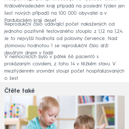
Královéhradeckém kraji připadá na poslední týden jen
šest nových případů na 100 000 obyvatel a v
Pardubickém kraji deset.
Reprodukční číslo udávající počet nakažených od
jednoho pozitivně testovaného stouplo z 1,12 na 1,24.
Je to nejvyšší hodnota od poloviny července. Nad
zlomovou hodnotou 1 se reprodukční číslo drží
desátým dnem v řadě.
V nemocnicích bylo v pátek 66 pacientů s
prokázaným covidem, z toho 14 v těžkém stavu. V
mezitýdenním srovnání stoupl počet hospitalizovaných
o šest.
Čtěte také