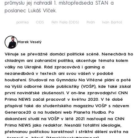
průmyslu jej nahradil 1. místopředseda STAN a
poslanec Lukáš Vlček.
politika
ODS
Petr Fiala (ODS)
Piráti
Ivan Bartoš
Marek Veselý
Věnuje se převážně domácí politické scéně. Nenechává ho
chladným ani zahraniční politika, akcentuje témata kolem
války na Ukrajině. Rád zpracovává i gaming a
nezanedbává v textech ani svou vášeň v podobě
houbaření. Studoval na Gymnáziu Na Vítězné pláni a poté
na Vyšší odborné škole publicistiky (VOŠP), kde také získal
první novinářské zkušenosti. V on-line zpravodajství CNN
Prima NEWS začal pracovat v květnu 2020. V té době
přispíval také do studentského magazínu VOŠP s názvem
Generace20 a na hudební web Planeta Hudba. Po
dokončení studií na VOŠP v létě 2021 nastoupil na CNN
Prima NEWS jako redaktor. Nesnáší totalitní ideologie,
přehnanou politickou korektnost i striktní dělení světa na