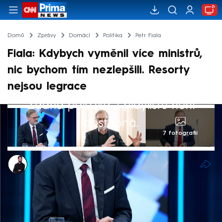
Domů
Zprávy
Domácí
Politika
Petr Fiala
Fiala: Kdybych vyměnil více ministrů,
nic bychom tím nezlepšili. Resorty
nejsou legrace
Žádná položka z playlistu není
dostupná.
7 fotografií
Marek Veselý
10. říj 2024, 05:11
Udělal jsem všechny kroky, které jsem
považoval za potřebné. Myslím, že vláda