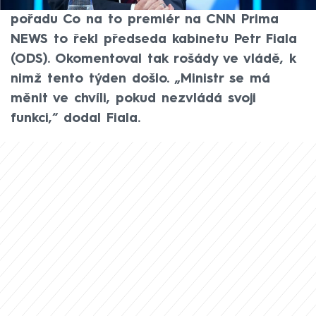
bude fungovat akceschopněji a lépe. V
pořadu Co na to premiér na CNN Prima
NEWS to řekl předseda kabinetu Petr Fiala
(ODS). Okomentoval tak rošády ve vládě, k
nimž tento týden došlo. „Ministr se má
měnit ve chvíli, pokud nezvládá svoji
funkci,“ dodal Fiala.