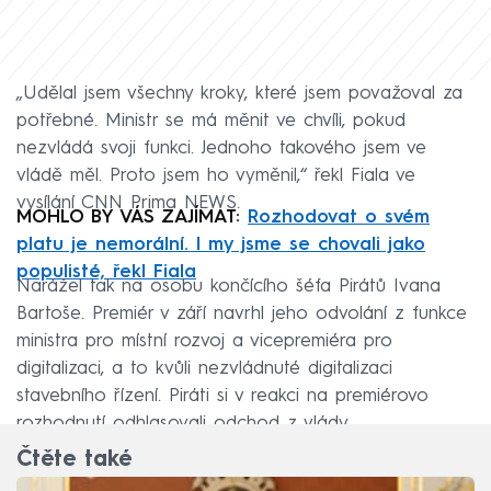
„Udělal jsem všechny kroky, které jsem považoval za
potřebné. Ministr se má měnit ve chvíli, pokud
nezvládá svoji funkci. Jednoho takového jsem ve
vládě měl. Proto jsem ho vyměnil,“ řekl Fiala ve
vysílání CNN Prima NEWS.
MOHLO BY VÁS ZAJÍMAT:
Rozhodovat o svém
platu je nemorální. I my jsme se chovali jako
populisté, řekl Fiala
Narážel tak na osobu končícího šéfa Pirátů Ivana
Bartoše. Premiér v září navrhl jeho odvolání z funkce
ministra pro místní rozvoj a vicepremiéra pro
digitalizaci, a to kvůli nezvládnuté digitalizaci
stavebního řízení. Piráti si v reakci na premiérovo
rozhodnutí odhlasovali odchod z vlády.
Čtěte také