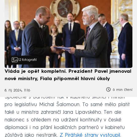
12
fotografií
Vláda je opět kompletní. Prezident Pavel jmenoval
nové ministry, Fiala připomněl hlavní úkoly
6 min čtení
8. říj 2024, 11:16
Společně s Bartošem tak v kabinetu skončí i ministr
pro legislativu Michal Šalomoun. To samé mělo platit
také u ministra zahraničí Jana Lipavského. Ten ale
nakonec s ohledem na udržení kontinuity v české
diplomacii i na přání koaličních partnerů v kabinetu
zůstává jako nestraník.
Z Pirátské strany vystoupil
.