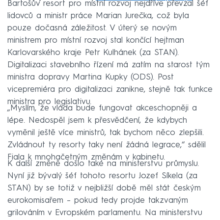
Bartošův resort pro místní rozvoj nejdříve převzal šéf
lidovců a ministr práce Marian Jurečka, což byla
pouze dočasná záležitost. V úterý se novým
ministrem pro místní rozvoj stal končící hejtman
Karlovarského kraje Petr Kulhánek (za STAN).
Digitalizaci stavebního řízení má zatím na starost tým
ministra dopravy Martina Kupky (ODS). Post
vicepremiéra pro digitalizaci zanikne, stejně tak funkce
ministra pro legislativu.
„Myslím, že vláda bude fungovat akceschopněji a
lépe. Nedospěl jsem k přesvědčení, že kdybych
vyměnil ještě více ministrů, tak bychom něco zlepšili.
Zvládnout ty resorty taky není žádná legrace,“ sdělil
Fiala k mnohačetným změnám v kabinetu.
K další změně došlo také na ministerstvu průmyslu.
Nyní již bývalý šéf tohoto resortu Jozef Síkela (za
STAN) by se totiž v nejbližší době měl stát českým
eurokomisařem – pokud tedy projde takzvaným
grilováním v Evropském parlamentu. Na ministerstvu