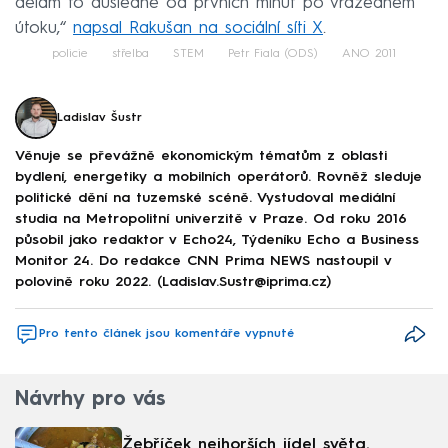
dělám to důsledně od prvních minut po vražedném
útoku,“
napsal Rakušan na sociální síti X
.
policie
střelba
STEM
Petr Fiala (ODS)
ANO 2011
Ladislav Šustr
Věnuje se převážně ekonomickým tématům z oblasti
bydlení, energetiky a mobilních operátorů. Rovněž sleduje
politické dění na tuzemské scéně. Vystudoval mediální
studia na Metropolitní univerzitě v Praze. Od roku 2016
působil jako redaktor v Echo24, Týdeníku Echo a Business
Monitor 24. Do redakce CNN Prima NEWS nastoupil v
polovině roku 2022. (Ladislav.Sustr@iprima.cz)
Pro tento článek jsou komentáře vypnuté
Návrhy pro vás
Žebříček nejhorších jídel světa.