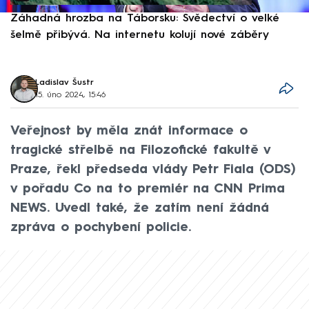
Záhadná hrozba na Táborsku: Svědectví o velké
S
šelmě přibývá. Na internetu kolují nové záběry
d
Ladislav Šustr
15. úno 2024, 15:46
Veřejnost by měla znát informace o
tragické střelbě na Filozofické fakultě v
Praze, řekl předseda vlády Petr Fiala (ODS)
v pořadu Co na to premiér na CNN Prima
NEWS. Uvedl také, že zatím není žádná
zpráva o pochybení policie.