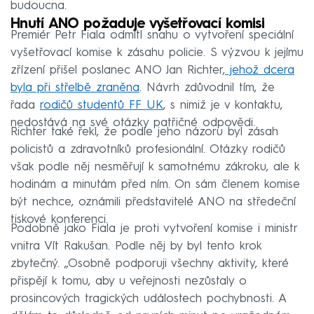
budoucna.
Hnutí ANO požaduje vyšetřovací komisi
Premiér Petr Fiala odmítl snahu o vytvoření speciální
vyšetřovací komise k zásahu policie. S výzvou k jejímu
zřízení přišel poslanec ANO Jan Richter,
jehož dcera
byla při střelbě zraněna
. Návrh zdůvodnil tím, že
řada
rodičů studentů FF UK
, s nimiž je v kontaktu,
nedostává na své otázky patřičné odpovědi.
Richter také řekl, že podle jeho názoru byl zásah
policistů a zdravotníků profesionální. Otázky rodičů
však podle něj nesměřují k samotnému zákroku, ale k
hodinám a minutám před ním. On sám členem komise
být nechce, oznámili představitelé ANO na středeční
tiskové konferenci.
Podobně jako Fiala je proti vytvoření komise i ministr
vnitra Vít Rakušan. Podle něj by byl tento krok
zbytečný. „Osobně podporuji všechny aktivity, které
přispějí k tomu, aby u veřejnosti nezůstaly o
prosincových tragických událostech pochybnosti. A