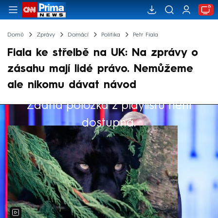
Domů
Zprávy
Domácí
Politika
Petr Fiala
Fiala ke střelbě na UK: Na zprávy o
zásahu mají lidé právo. Nemůžeme
ale nikomu dávat návod
Žádná položka z playlistu není
Výběr redakce
dostupná.