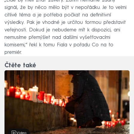
„Lidé by měli znát závěry. Zatím nemáme žádný
signál, že by něco mělo být v nepořádku. Je to velmi
citlivé téma a je potřeba počkat na definitivní
výsledky. Pak je vhodné je určitou formou představit
veřejnosti. Dokud je nebudeme mít k dispozici, ani
nemusíme přemýšlet nad dalšími vyšetřovacími
komisemi,“ řekl k tomu Fiala v pořadu Co na to
premiér.
Čtěte také
Video