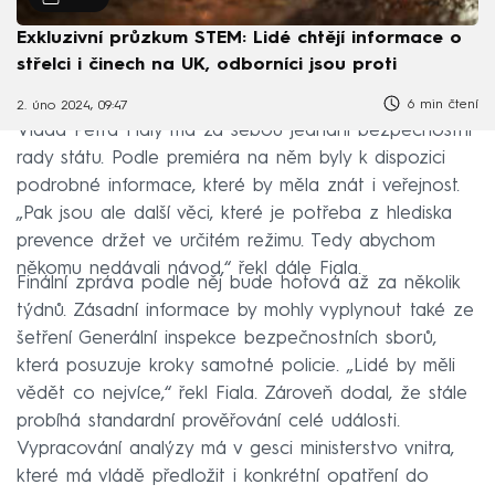
Exkluzivní průzkum STEM: Lidé chtějí informace o
střelci i činech na UK, odborníci jsou proti
6 min čtení
2. úno 2024, 09:47
Vláda Petra Fialy má za sebou jednání bezpečnostní
rady státu. Podle premiéra na něm byly k dispozici
podrobné informace, které by měla znát i veřejnost.
„Pak jsou ale další věci, které je potřeba z hlediska
prevence držet ve určitém režimu. Tedy abychom
někomu nedávali návod,“ řekl dále Fiala.
Finální zpráva podle něj bude hotová až za několik
týdnů. Zásadní informace by mohly vyplynout také ze
šetření Generální inspekce bezpečnostních sborů,
která posuzuje kroky samotné policie. „Lidé by měli
vědět co nejvíce,“ řekl Fiala. Zároveň dodal, že stále
probíhá standardní prověřování celé události.
Vypracování analýzy má v gesci ministerstvo vnitra,
které má vládě předložit i konkrétní opatření do