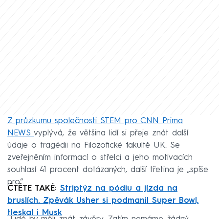
Z průzkumu společnosti STEM pro CNN Prima
NEWS
vyplývá, že většina lidí si přeje znát další
údaje o tragédii na Filozofické fakultě UK. Se
zveřejněním informací o střelci a jeho motivacích
souhlasí 41 procent dotázaných, další třetina je „spíše
pro“.
ČTĚTE TAKÉ:
Striptýz na pódiu a jízda na
bruslích. Zpěvák Usher si podmanil Super Bowl,
tleskal i Musk