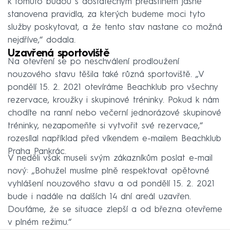
k tomuto budou s dostatečným předstihem jasně
stanovena pravidla, za kterých budeme moci tyto
služby poskytovat, a že tento stav nastane co možná
nejdříve,“ dodala.
Uzavřená sportoviště
Na otevření se po neschválení prodloužení
nouzového stavu těšila také různá sportoviště. „V
pondělí 15. 2. 2021 otevíráme Beachklub pro všechny
rezervace, kroužky i skupinové tréninky. Pokud k nám
chodíte na ranní nebo večerní jednorázové skupinové
tréninky, nezapomeňte si vytvořit své rezervace,“
rozesílal například před víkendem e-mailem Beachklub
Praha Pankrác.
V neděli však museli svým zákazníkům poslat e-mail
nový: „Bohužel musíme plně respektovat opětovné
vyhlášení nouzového stavu a od pondělí 15. 2. 2021
bude i nadále na dalších 14 dní areál uzavřen.
Doufáme, že se situace zlepší a od března otevřeme
v plném režimu.“