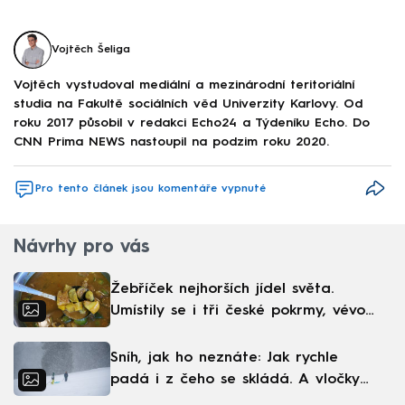
Vojtěch Šeliga
Vojtěch vystudoval mediální a mezinárodní teritoriální
studia na Fakultě sociálních věd Univerzity Karlovy. Od
roku 2017 působil v redakci Echo24 a Týdeníku Echo. Do
CNN Prima NEWS nastoupil na podzim roku 2020.
Pro tento článek jsou komentáře vypnuté
Návrhy pro vás
Žebříček nejhorších jídel světa.
Umístily se i tři české pokrmy, vévodí
skandinávská kuchyně
Sníh, jak ho neznáte: Jak rychle
padá i z čeho se skládá. A vločky
nejsou bílé