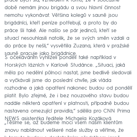
práce bych šla, vzhledem k tomu, že v současné
době nemám jinou brigádu a svou hlavní činnost
nemohu vykonávat. Většina kolegů v sauně jsou
brigádníci, kteří peníze potřebují, a proto by do
práce šli také. Ale našlo se pár jedinců, kteří se
situací nesouhlasili natolik, že se svých směn vzdali a
do práce by nešli,“ vysvětlila Zuzana, která v pražské
sauně pracuje jako brigádnice.
S očekáváním vyhlíželi pondělí také například v
Horských lázních v Karlově Studánce. „Situaci, jaká
měla po nedělní půlnoci nastat, jsme bedlivě sledovali
a vyčkávali jsme do poslední chvíle, jak vláda
rozhodne a jaká opatření nakonec budou od pondělí
platit. Bylo zřejmé, že i bez nouzového stavu budou
nadále některá opatření v platnosti, případně budou
nastavena omezující pravidla,“ sdělila pro CNN Prima
NEWS asistentka ředitele Michaela Kozáková.
„Těšíme se, až budeme moci všem našim klientům
znovu nabídnout veškeré naše služby a věříme, že