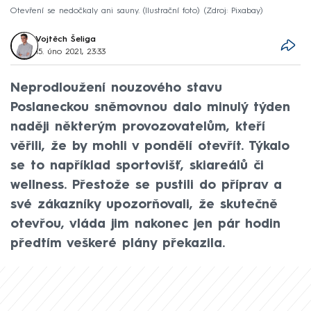
Otevření se nedočkaly ani sauny. (Ilustrační foto)
Zdroj: Pixabay
Vojtěch Šeliga
15. úno 2021, 23:33
Neprodloužení nouzového stavu
Poslaneckou sněmovnou dalo minulý týden
naději některým provozovatelům, kteří
věřili, že by mohli v pondělí otevřít. Týkalo
se to například sportovišť, skiareálů či
wellness. Přestože se pustili do příprav a
své zákazníky upozorňovali, že skutečně
otevřou, vláda jim nakonec jen pár hodin
předtím veškeré plány překazila.