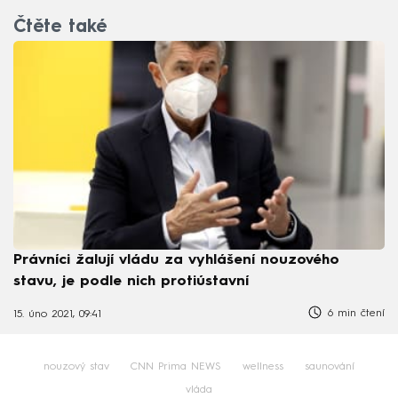
Čtěte také
Právníci žalují vládu za vyhlášení nouzového
stavu, je podle nich protiústavní
6 min čtení
15. úno 2021, 09:41
nouzový stav
CNN Prima NEWS
wellness
saunování
vláda