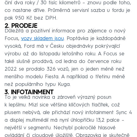
činí dva roky / 30 tisíc kilometrů – znovu podle toho,
co nastane dříve. Průměrná servisní sazba u fordu je
pak 950 Kč bez DPH.
2. PRODEJE
Důležitá a pozitivní informace pro zájemce o nový
Focus,
vozy skladem jsou
. Poptávka je každopádně
vysoká, Ford má v Česku objednávky pokrývající
výrobu až do listopadu letošního roku. A Focus se
také slušně prodává, od ledna do července roku
2022 se prodalo 326 vozů, jen o jeden méně než
menšího modelu Fiesta. A například o třetinu méně
než populárního typu Kuga.
3. INFOTAINMENT
To je velká novinka a zároveň výrazný posun
k lepšímu. Mizí sice většina klíčových tlačítek, což
plusem nebývá, ale přichází nový infotainment Sync 4
a displej multimédií má nyní úhlopříčku 13,2 palce –
největší v segmentu. Nechybí pokročilé hlasové
ovládání či cloudové úložiště. Obrazovka je skutečně