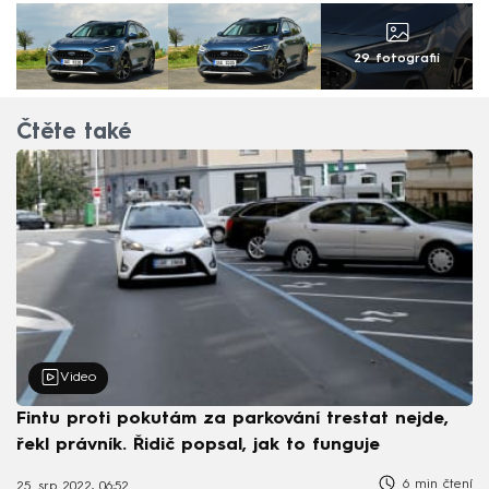
29 fotografií
Čtěte také
Video
Fintu proti pokutám za parkování trestat nejde,
řekl právník. Řidič popsal, jak to funguje
6 min čtení
25. srp 2022, 06:52