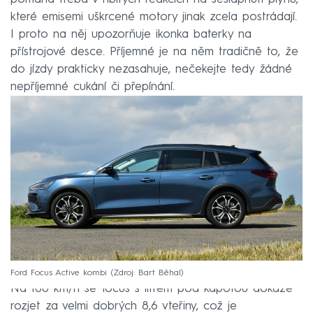
které emisemi uškrcené motory jinak zcela postrádají.
I proto na něj upozorňuje ikonka baterky na
přístrojové desce. Příjemné je na něm tradičně to, že
do jízdy prakticky nezasahuje, nečekejte tedy žádné
nepříjemné cukání či přepínání.
Ford Focus Active kombi
Zdroj: Bart Běhal
Na 100 km/h se focus s litrem pod kapotou dokáže
rozjet za velmi dobrých 8,6 vteřiny, což je