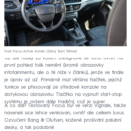
Ford Focus Active kombi
Zdroj: Bart Běhal
Už ale raději za volant. Designově se toho uvnitř na
první pohled tolik nemění (kromě obrazovky
infotainmentu, ale o té níže v článku), jenže ve finále
je úprav až až. Primárně mizí většina tlačítek, jejichž
funkce se přesouvají ze středové konzole na
dotykovou obrazovku. Tlačítko na vypnutí start-stop
systému je ovšem dále tradiční, což je super.
A co dál? Testovaný Focus byl ve verzi Vignale, takže
navenek sice lehce venkovan, uvnitř ale celkem luxus.
Ozvučení Bang & Olufsen, kožené prošívání palubní
desky, a tak podobně.