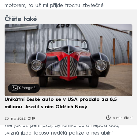
motorem, to už mi přijde trochu zbytečné.
Čtěte také
10
fotografií
Unikátní české auto se v USA prodalo za 8,5
milionu. Jezdil s ním Oldřich Nový
6 min čtení
23. srp 2022, 21:19
Ale jak už jsem psal, dynamiku auto nepostrádá,
svižná jízda focusu nedělá potíže a nestabilní