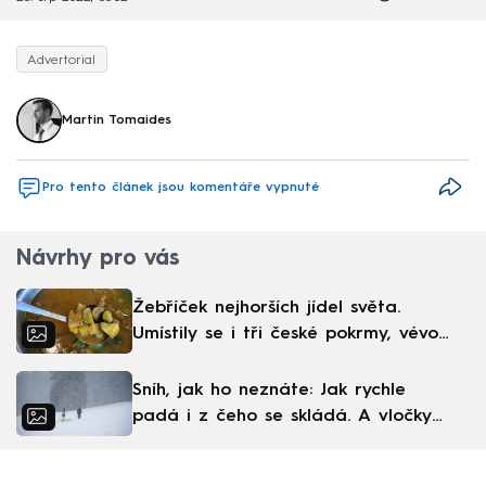
Advertorial
Martin Tomaides
Pro tento článek jsou komentáře vypnuté
Návrhy pro vás
Žebříček nejhorších jídel světa.
Umístily se i tři české pokrmy, vévodí
skandinávská kuchyně
Sníh, jak ho neznáte: Jak rychle
padá i z čeho se skládá. A vločky
nejsou bílé