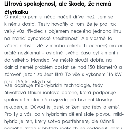
Litrová spokojenost, ale škoda, že nemá
čtyřkolku
O motoru jsem si něco načetl dříve, než jsem se
k němu dostal. Testy hovořily o tom, že je pro tak
velký vůz tříválec s objemem necelého jednoho litru
na hranici dynamické snesitelnosti. Ale vlastně to
vůbec nebylo zlé, v mnoha anketách oceněný motor
určitě nezklamal – ostatně, svého času byl k mání i
do velkého Mondea. Ve městě sloužil dobře, na
dálnici neměl problém dostat se nad 130 kilometrů a
zároveň jezdit za šest litrů. To vše s výkonem 114 kW
resp. 155 koňských sil.
Vše doplňuje mild-hybridní technologie, tedy
48voltová lithium-iontová baterie, která podporuje
spalovací motor při rozjezdu, při brzdění klasicky
rekuperuje. Důvod je jasný, snížení spotřeby a emisí.
Pro ty z vás, co v hybridním dělení stále plavou, mild-
hybrid je ten, který sotva postřehnete, ale účinně
pomáhá třeba v hbitých reakcích na sešlápnutí plynu,