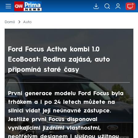
Domů
Auto
Ford Focus Active kombi 1.0
EcoBoost: Rodina zajásá, auto
připomíná staré časy
První generace modelu Ford Focus byla
trhákem a i po 24 letech můžete na
silnici vídat její neúnavné zástupce.
Jestliže první Focus disponoval
vynikajícími jízdními vlastnostmi,
neotřelým designem i slušnou užitnou