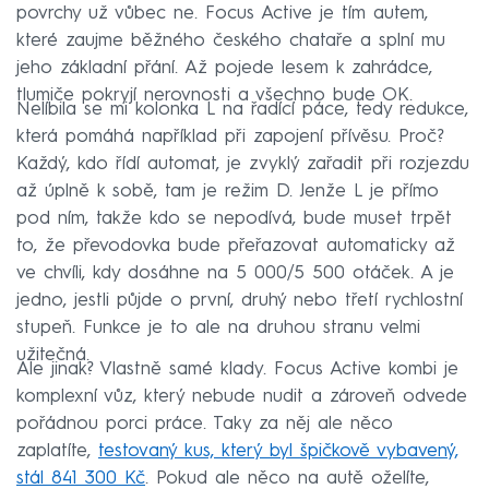
povrchy už vůbec ne. Focus Active je tím autem,
které zaujme běžného českého chataře a splní mu
jeho základní přání. Až pojede lesem k zahrádce,
tlumiče pokryjí nerovnosti a všechno bude OK.
Nelíbila se mi kolonka L na řadící páce, tedy redukce,
která pomáhá například při zapojení přívěsu. Proč?
Každý, kdo řídí automat, je zvyklý zařadit při rozjezdu
až úplně k sobě, tam je režim D. Jenže L je přímo
pod ním, takže kdo se nepodívá, bude muset trpět
to, že převodovka bude přeřazovat automaticky až
ve chvíli, kdy dosáhne na 5 000/5 500 otáček. A je
jedno, jestli půjde o první, druhý nebo třetí rychlostní
stupeň. Funkce je to ale na druhou stranu velmi
užitečná.
Ale jinak? Vlastně samé klady. Focus Active kombi je
komplexní vůz, který nebude nudit a zároveň odvede
pořádnou porci práce. Taky za něj ale něco
zaplatíte,
testovaný kus, který byl špičkově vybavený,
stál 841 300 Kč
. Pokud ale něco na autě oželíte,