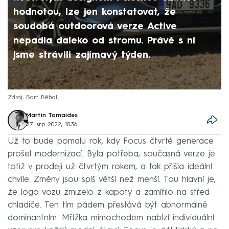
hodnotou, lze jen konstatovat, že
soudobá outdoorová verze Active
nepadla daleko od stromu. Právě s ní
jsme strávili zajímavý týden.
Zdroj: Bart Běhal
Martin Tomaides
27. srp 2022, 10:36
Už to bude pomalu rok, kdy Focus čtvrté generace
prošel modernizací. Byla potřeba, současná verze je
totiž v prodeji už čtvrtým rokem, a tak přišla ideální
chvíle. Změny jsou spíš větší než menší. Tou hlavní je,
že logo vozu zmizelo z kapoty a zamířilo na střed
chladiče. Ten tím pádem přestává být abnormálně
dominantním. Mřížka mimochodem nabízí individuální