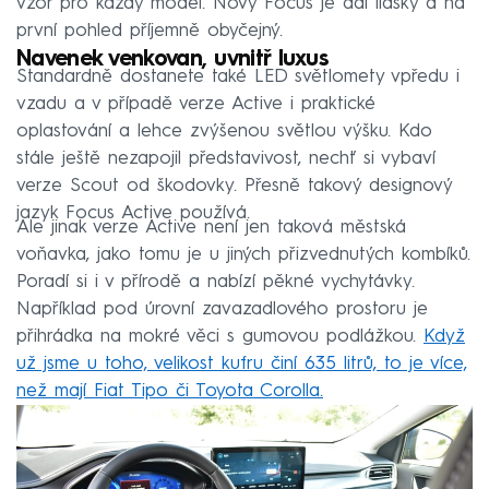
vzor pro každý model. Nový Focus je dál lidský a na
první pohled příjemně obyčejný.
Navenek venkovan, uvnitř luxus
Standardně dostanete také LED světlomety vpředu i
vzadu a v případě verze Active i praktické
oplastování a lehce zvýšenou světlou výšku. Kdo
stále ještě nezapojil představivost, nechť si vybaví
verze Scout od škodovky. Přesně takový designový
jazyk Focus Active používá.
Ale jinak verze Active není jen taková městská
voňavka, jako tomu je u jiných přizvednutých kombíků.
Poradí si i v přírodě a nabízí pěkné vychytávky.
Například pod úrovní zavazadlového prostoru je
přihrádka na mokré věci s gumovou podlážkou.
Když
už jsme u toho, velikost kufru činí 635 litrů, to je více,
než mají Fiat Tipo či Toyota Corolla.