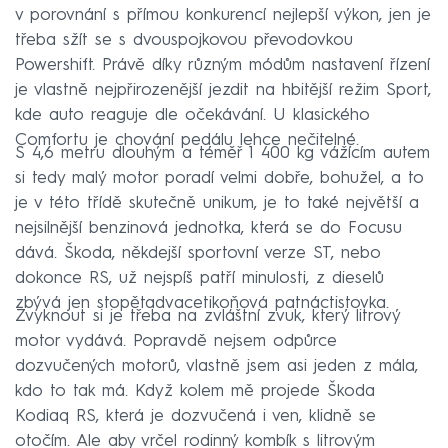
v porovnání s přímou konkurencí nejlepší výkon, jen je
třeba sžít se s dvouspojkovou převodovkou
Powershift. Právě díky různým módům nastavení řízení
je vlastně nejpřirozenější jezdit na hbitější režim Sport,
kde auto reaguje dle očekávání. U klasického
Comfortu je chování pedálu lehce nečitelné.
S 4,6 metru dlouhým a téměř 1 400 kg vážícím autem
si tedy malý motor poradí velmi dobře, bohužel, a to
je v této třídě skutečně unikum, je to také největší a
nejsilnější benzinová jednotka, která se do Focusu
dává. Škoda, někdejší sportovní verze ST, nebo
dokonce RS, už nejspíš patří minulosti, z dieselů
zbývá jen stopětadvacetikoňová patnáctistovka.
Zvyknout si je třeba na zvláštní zvuk, který litrový
motor vydává. Popravdě nejsem odpůrce
dozvučených motorů, vlastně jsem asi jeden z mála,
kdo to tak má. Když kolem mě projede Škoda
Kodiaq RS, která je dozvučená i ven, klidně se
otočím. Ale aby vrčel rodinný kombík s litrovým