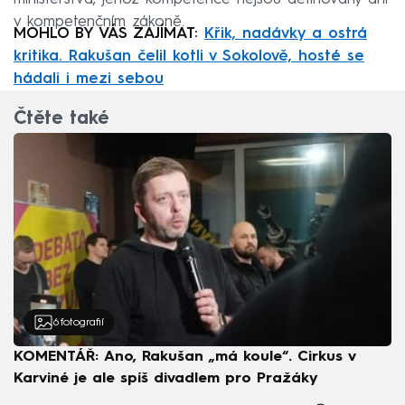
v kompetenčním zákoně.
MOHLO BY VÁS ZAJÍMAT:
Křik, nadávky a ostrá
kritika. Rakušan čelil kotli v Sokolově, hosté se
hádali i mezi sebou
Čtěte také
6
fotografií
KOMENTÁŘ: Ano, Rakušan „má koule“. Cirkus v
Karviné je ale spíš divadlem pro Pražáky