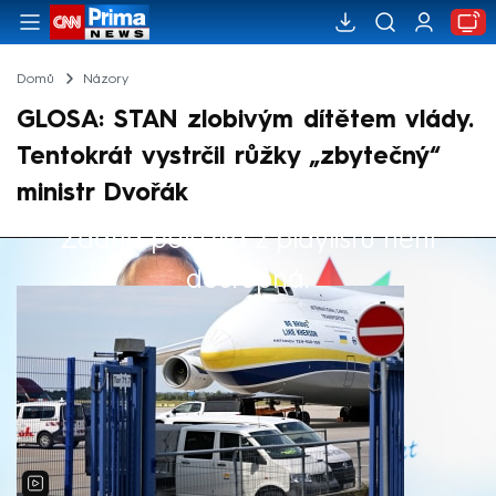
Domů
Názory
GLOSA: STAN zlobivým dítětem vlády.
Tentokrát vystrčil růžky „zbytečný“
ministr Dvořák
Žádná položka z playlistu není
Výběr redakce
dostupná.