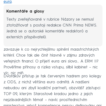
eura
.
Komentáře a glosy
Texty zveřejňované v rubrice Názory se nemusí
ztotožňovat s postoji redakce CNN Prima NEWS.
Jedná se o autorské komentáře redaktorů a
externích přispěvatelů.
Vláda
v programovém prohlášení
sice zmiňuje, že se
zavazuje k co nejrychlejšímu splnění maastrichtských
kritérií. Chce tak ale činit hlavně v zájmu zdravých
veřejných financí. O přijetí eura ani slovo... A ERM II?
Prověříme přínosy a rizika vstupu, slíbil kabinet – nic
víc, nic míň.
Dvořákův přístup je tak červeným hadrem pro kolegy
z ODS, z nichž většina euro odmítá. A nadšeni
nebudou ani zbylí koaliční partneři, obzvlášť zástupci
TOP 09, kterým Starostové kradou jedno z jejich
nejzásadnějších témat – navíc prostřednictvím
ministerstva, jehož kompetence nejsou definovány ani