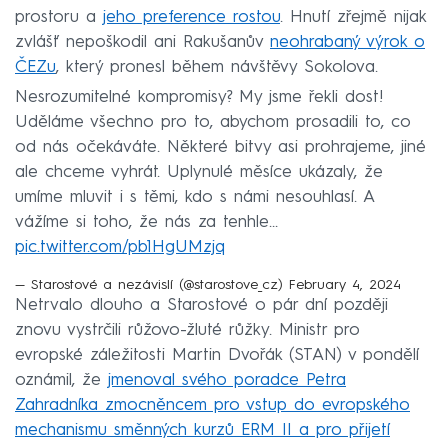
prostoru a
jeho preference rostou
. Hnutí zřejmě nijak
zvlášť nepoškodil ani Rakušanův
neohrabaný výrok o
ČEZu
, který pronesl během návštěvy Sokolova.
Nesrozumitelné kompromisy? My jsme řekli dost!
Uděláme všechno pro to, abychom prosadili to, co
od nás očekáváte. Některé bitvy asi prohrajeme, jiné
ale chceme vyhrát. Uplynulé měsíce ukázaly, že
umíme mluvit i s těmi, kdo s námi nesouhlasí. A
vážíme si toho, že nás za tenhle…
pic.twitter.com/pb1HgUMzjq
— Starostové a nezávislí (@starostove_cz)
February 4, 2024
Netrvalo dlouho a Starostové o pár dní později
znovu vystrčili růžovo-žluté růžky. Ministr pro
evropské záležitosti Martin Dvořák (STAN) v pondělí
oznámil, že
jmenoval svého poradce Petra
Zahradníka zmocněncem pro vstup do evropského
mechanismu směnných kurzů ERM II a pro přijetí