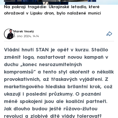
Na pokraji tragédie: Ukrajinské letadlo, které
P
ohrožoval v Lipsku dron, bylo naložené municí
e
Marek Veselý
6. úno 2024, 14:14
Vládní hnutí STAN je opět v kurzu. Stačilo
změnit logo, nastartovat novou kampaň v
duchu „konec nesrozumitelných
kompromisů“ a tento styl okořenit o několik
provokativních, až třaskavých vyjádření. Z
marketingového hlediska brilantní krok, což
ukazují i poslední průzkumy. O poznání
méně spokojeni jsou ale koaliční partneři.
Jak dlouho budou ještě růžovo-žlutou
revoluci a zlobivé dítě vlády tolerovat?