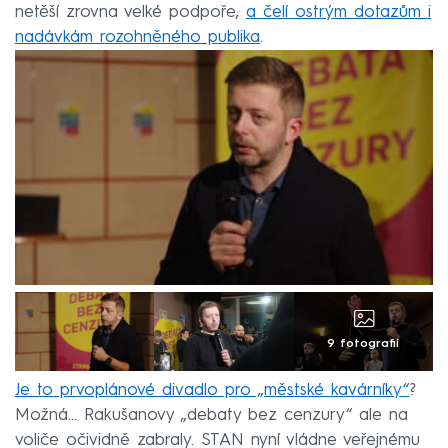
netěší zrovna velké podpoře,
a čelí ostrým dotazům i
nadávkám rozohněného publika
.
9 fotografií
Je to prvoplánové divadlo pro „městské kavárníky“
?
Možná… Rakušanovy „debaty bez cenzury“ ale na
voliče očividně zabraly. STAN nyní vládne veřejnému