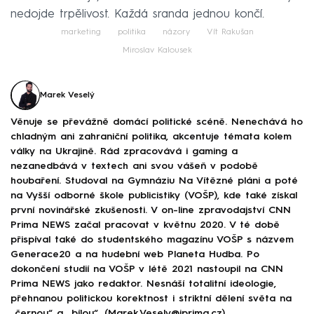
nedojde trpělivost. Každá sranda jednou končí.
marketing
politika
názory
Vít Rakušan
Miroslav Kalousek
Marek Veselý
Věnuje se převážně domácí politické scéně. Nenechává ho
chladným ani zahraniční politika, akcentuje témata kolem
války na Ukrajině. Rád zpracovává i gaming a
nezanedbává v textech ani svou vášeň v podobě
houbaření. Studoval na Gymnáziu Na Vítězné pláni a poté
na Vyšší odborné škole publicistiky (VOŠP), kde také získal
první novinářské zkušenosti. V on-line zpravodajství CNN
Prima NEWS začal pracovat v květnu 2020. V té době
přispíval také do studentského magazínu VOŠP s názvem
Generace20 a na hudební web Planeta Hudba. Po
dokončení studií na VOŠP v létě 2021 nastoupil na CNN
Prima NEWS jako redaktor. Nesnáší totalitní ideologie,
přehnanou politickou korektnost i striktní dělení světa na
„černou“ a „bílou“. (Marek.Vesely@iprima.cz)