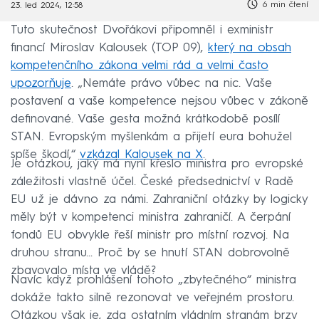
6 min čtení
23. led 2024, 12:58
Tuto skutečnost Dvořákovi připomněl i exministr
financí Miroslav Kalousek (TOP 09),
který na obsah
kompetenčního zákona velmi rád a velmi často
upozorňuje
. „Nemáte právo vůbec na nic. Vaše
postavení a vaše kompetence nejsou vůbec v zákoně
definované. Vaše gesta možná krátkodobě posílí
STAN. Evropským myšlenkám a přijetí eura bohužel
spíše škodí,“
vzkázal Kalousek na X
.
Je otázkou, jaký má nyní křeslo ministra pro evropské
záležitosti vlastně účel. České předsednictví v Radě
EU už je dávno za námi. Zahraniční otázky by logicky
měly být v kompetenci ministra zahraničí. A čerpání
fondů EU obvykle řeší ministr pro místní rozvoj. Na
druhou stranu... Proč by se hnutí STAN dobrovolně
zbavovalo místa ve vládě?
Navíc když prohlášení tohoto „zbytečného“ ministra
dokáže takto silně rezonovat ve veřejném prostoru.
Otázkou však je, zda ostatním vládním stranám brzy