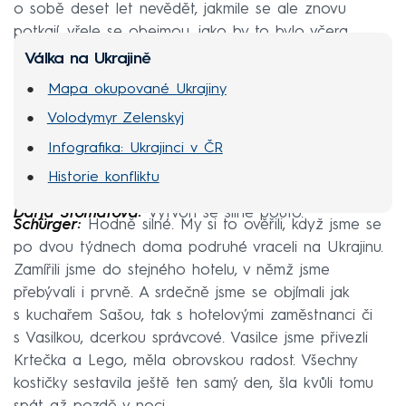
o sobě deset let nevědět, jakmile se ale znovu
potkají, vřele se obejmou, jako by to bylo včera.
Válka na Ukrajině
Mapa okupované Ukrajiny
Volodymyr Zelenskyj
Infografika: Ukrajinci v ČR
Historie konfliktu
Darja Stomatová:
Vytvoří se silné pouto.
Schürger:
Hodně silné. My si to ověřili, když jsme se
po dvou týdnech doma podruhé vraceli na Ukrajinu.
Zamířili jsme do stejného hotelu, v němž jsme
přebývali i prvně. A srdečně jsme se objímali jak
s kuchařem Sašou, tak s hotelovými zaměstnanci či
s Vasilkou, dcerkou správcové. Vasilce jsme přivezli
Krtečka a Lego, měla obrovskou radost. Všechny
kostičky sestavila ještě ten samý den, šla kvůli tomu