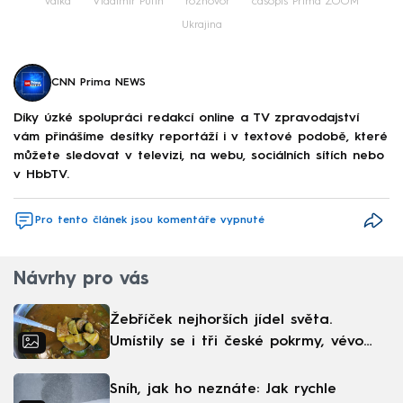
válka
Vladimir Putin
rozhovor
časopis Prima ZOOM
Ukrajina
CNN Prima NEWS
Díky úzké spolupráci redakcí online a TV zpravodajství
vám přinášíme desítky reportáží i v textové podobě, které
můžete sledovat v televizi, na webu, sociálních sítích nebo
v HbbTV.
Pro tento článek jsou komentáře vypnuté
Návrhy pro vás
Žebříček nejhorších jídel světa.
Umístily se i tři české pokrmy, vévodí
skandinávská kuchyně
Sníh, jak ho neznáte: Jak rychle