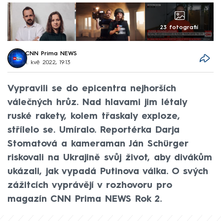
23 fotografií
CNN Prima NEWS
1. kvě 2022, 19:13
Vypravili se do epicentra nejhorších
válečných hrůz. Nad hlavami jim létaly
ruské rakety, kolem třaskaly exploze,
střílelo se. Umíralo. Reportérka Darja
Stomatová a kameraman Ján Schürger
riskovali na Ukrajině svůj život, aby divákům
ukázali, jak vypadá Putinova válka. O svých
zážitcích vyprávějí v rozhovoru pro
magazín CNN Prima NEWS Rok 2.