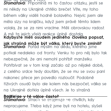
spát až pozdě v noci.
Stomatová:
Připomíná mi to častou otázku, jestli se
mi někdy na Ukrajině chtělo brečet. Víte, my toho
během války viděli hodně bolavého. Nejvíc jsem ale
měla slzy na krajíčku, když jsem právě těmto lidem
volala, že se za nimi vracíme. Měli obrovskou radost.
A mě ta jejich vřelá reakce úplně dostala.
Kdybyste měli osudem jediného člověka popsat,
jak strašná může být válka, který byste zmínili?
Stomatová:
Pořád myslím na dědu, kterého jsme
potkali nedaleko od fronty. Venku to pro něj bylo tak
nebezpečné, že ani nemohl pohřbít manželku.
Pohřbívat se v tom kraji začalo až po nějaké době,
z celého srdce tedy doufám, že se mu se svou paní
nakonec přece jen povedlo rozloučit. Podobně
tíživých osudů bylo ale kolem nás bezpočet, válka se
na Ukrajině dotkla úplně všech. Je to strašná
tragédie.
Bojíte se v té válce často?
Failed to fetch
Stomatová:
Strach se projevuje ve chvílích, kdy
nepracujeme. Třeba když jsme byli na hotelu, slyšeli