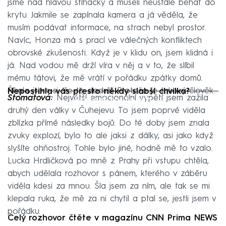
jsme nad hlavou stíhačky a museli neustále běhat do
krytu. Jakmile se zapínala kamera a já věděla, že
musím podávat informace, na strach nebyl prostor.
Navíc, Honza má s prací ve válečných konfliktech
obrovské zkušenosti. Když je v klidu on, jsem klidná i
já. Nad vodou mě drží víra v něj a v to, že slíbil
mému tátovi, že mě vrátí v pořádku zpátky domů.
Říkala jsem si, že to dodrží. Protože je takový člověk.
Nepostihla vás přesto někdy slabší chvilka?
Failed to fetch
Stomatová:
Největší emocionální vypětí jsem zažila
druhý den války v Čuhejevu. To jsem poprvé viděla
zblízka přímé následky bojů. Do té doby jsem znala
zvuky explozí, bylo to ale jaksi z dálky, asi jako když
slyšíte ohňostroj. Tohle bylo jiné, hodně mě to vzalo.
Lucka Hrdličková po mně z Prahy při vstupu chtěla,
abych udělala rozhovor s pánem, kterého v záběru
viděla kdesi za mnou. Šla jsem za ním, ale tak se mi
klepala ruka, že mě za ni chytil a ptal se, jestli jsem v
pořádku.
Celý rozhovor čtěte v magazínu CNN Prima NEWS