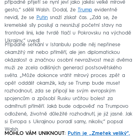
případné přijetí se nyní jeví jako jakési velké mírové
gesto,“ sdělil Walsh. Dodal, že
Trump
evidentně
nevidí, že se
Putin
snaží získat čas. „Zdá se, že
kremelské síly posilují a nesnižují početní stavy na
frontové linii, kde tvrdě tlačí u Pokrovsku na východě
Ukrajiny,“ uvedl.
Případné setkání v Istanbulu podle něj nepřinese
okamžitý mír nebo příměří, ale jen diplomatickou
okázalost a značnou osobní nevraživost mezi dvěma
muži ze zcela odlišných generací postsovětského
světa. „Může dokonce vrátit mírový proces zpět a
opět oddálit okamžik, kdy se Trump bude muset
rozhodnout, zda se připojí ke svým evropským
spojencům a způsobí Rusku určitou bolest za
odmítnutí příměří. Jaká bude odpověď na Trumpovo
odložené, životně důležité rozhodnutí, je již jasné. Jak
si Evropa s Ukrajinou poradí samy, nikoliv,“ popsal
Walsh.
MOHLO VÁM UNIKNOUT:
Putin je „Zmetek veliký“,