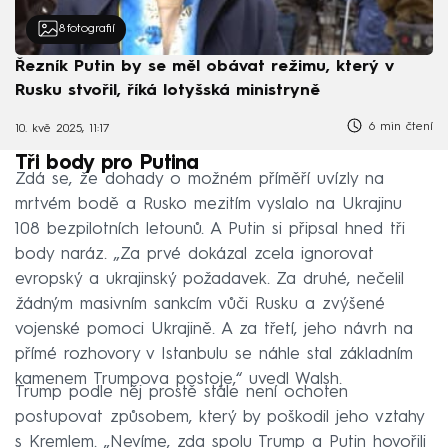
8
fotografií
Řezník Putin by se měl obávat režimu, který v
Rusku stvořil, říká lotyšská ministryně
6 min čtení
10. kvě 2025, 11:17
Tři body pro Putina
Zdá se, že dohady o možném příměří uvízly na
mrtvém bodě a Rusko mezitím vyslalo na Ukrajinu
108 bezpilotních letounů. A Putin si připsal hned tři
body naráz. „Za prvé dokázal zcela ignorovat
evropský a ukrajinský požadavek. Za druhé, nečelil
žádným masivním sankcím vůči Rusku a zvýšené
vojenské pomoci Ukrajině. A za třetí, jeho návrh na
přímé rozhovory v Istanbulu se náhle stal základním
kamenem Trumpova postoje,“ uvedl Walsh.
Trump podle něj prostě stále není ochoten
postupovat způsobem, který by poškodil jeho vztahy
s Kremlem. „Nevíme, zda spolu Trump a Putin hovořili