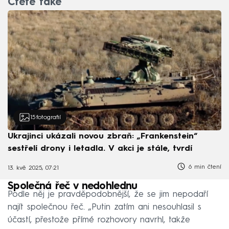
Čtěte také
15
fotografií
Ukrajinci ukázali novou zbraň: „Frankenstein“
sestřelí drony i letadla. V akci je stále, tvrdí
6 min čtení
13. kvě 2025, 07:21
Společná řeč v nedohlednu
Podle něj je pravděpodobnější, že se jim nepodaří
najít společnou řeč. „Putin zatím ani nesouhlasil s
účastí, přestože přímé rozhovory navrhl, takže