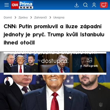
Domů
Zprávy
Zahraničí
Ukrajina
CNN: Putin promluvil a iluze západní
jednoty je pryč. Trump kvůli Istanbulu
ihned otočil
Žádná položka z playlistu není
dostupná.
6 fotografií
Václav Černý
14. kvě 2025, 05:22
Snaha Evropy a Ukrajiny o zajištění příměří
na Ukrajině, kterou původně podporovaly i