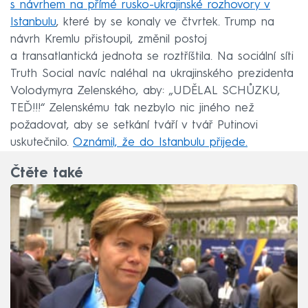
s návrhem na přímé rusko-ukrajinské rozhovory v
Istanbulu
, které by se konaly ve čtvrtek. Trump na
návrh Kremlu přistoupil, změnil postoj
a transatlantická jednota se roztříštila. Na sociální síti
Truth Social navíc naléhal na ukrajinského prezidenta
Volodymyra Zelenského, aby: „UDĚLAL SCHŮZKU,
TEĎ!!!“ Zelenskému tak nezbylo nic jiného než
požadovat, aby se setkání tváří v tvář Putinovi
uskutečnilo.
Oznámil, že do Istanbulu přijede.
Čtěte také