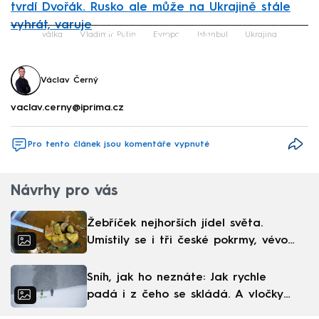
tvrdí Dvořák. Rusko ale může na Ukrajině stále
vyhrát, varuje
Failed to fetch
válka
Vladimir Putin
Evropa
Istanbul
Ukrajina
Václav Černý
vaclav.cerny@iprima.cz
Pro tento článek jsou komentáře vypnuté
Návrhy pro vás
Žebříček nejhorších jídel světa.
Umístily se i tři české pokrmy, vévodí
skandinávská kuchyně
Sníh, jak ho neznáte: Jak rychle
padá i z čeho se skládá. A vločky
nejsou bílé