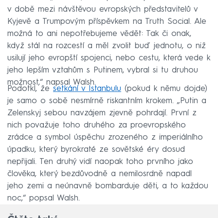
v době mezi návštěvou evropských představitelů v
Kyjevě a Trumpovým příspěvkem na Truth Social. Ale
možná to ani nepotřebujeme vědět: Tak či onak,
když stál na rozcestí a měl zvolit buď jednotu, o niž
usilují jeho evropští spojenci, nebo cestu, která vede k
jeho lepším vztahům s Putinem, vybral si tu druhou
možnost,“ napsal Walsh.
Podotkl, že
setkání v Istanbulu
(pokud k němu dojde)
je samo o sobě nesmírně riskantním krokem. „Putin a
Zelenskyj sebou navzájem zjevně pohrdají. První z
nich považuje toho druhého za proevropského
zrádce a symbol úspěchu zrozeného z imperiálního
úpadku, který byrokraté ze sovětské éry dosud
nepřijali. Ten druhý vidí naopak toho prvního jako
člověka, který bezdůvodně a nemilosrdně napadl
jeho zemi a neúnavně bombarduje děti, a to každou
noc,“ popsal Walsh.